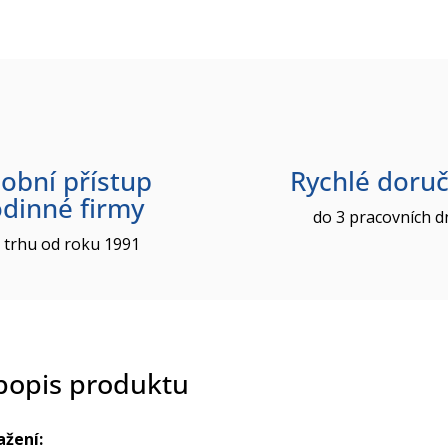
obní přístup
Rychlé doruč
odinné firmy
do 3 pracovních d
 trhu od roku 1991
 popis produktu
ažení: