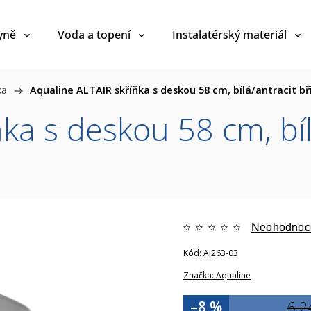
yně
Voda a topení
Instalatérský materiál
ka
/
Aqualine ALTAIR skříňka s deskou 58 cm, bílá/antracit bř
ka s deskou 58 cm, bílá
Neohodnoc
Kód:
AI263-03
Značka:
Aqualine
–8 %
6 2