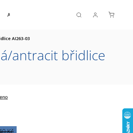
Akce a výprodej
Návrh koupelny
Reference
idlice AI263-03
/antracit břidlice
eno
40 Kč