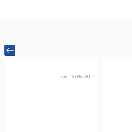
Previous
Kód:
10SF50051