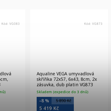
Kód:
VG083
Kód:
VG873
dlová
Aqualine VEGA umyvadlová
6cm,
skříňka 72x57, 6x43, 8cm, 2x
3
zásuvka, dub platin VG873
nů)
Skladem (expedice do 3 dnů)
–8 %
5 890 Kč
5 419 Kč