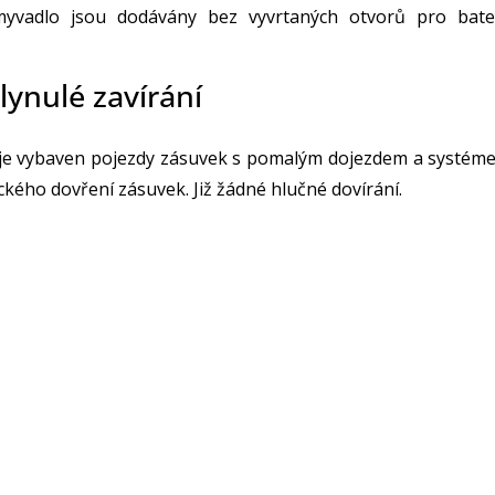
yvadlo jsou dodávány bez vyvrtaných otvorů pro bater
lynulé zavírání
je vybaven pojezdy zásuvek s pomalým dojezdem a systém
kého dovření zásuvek. Již žádné hlučné dovírání.