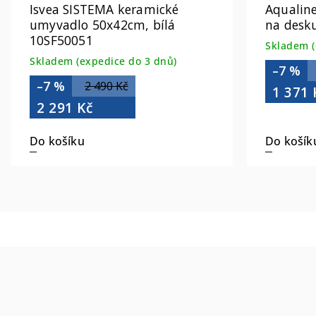
Isvea SISTEMA keramické
Aqualin
umyvadlo 50x42cm, bílá
na desku
10SF50051
Skladem (
Skladem (expedice do 3 dnů)
–7 %
–7 %
2 490 Kč
1 371 
2 291 Kč
Do košíku
Do košík