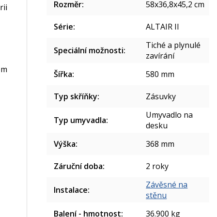
Rozměr
:
58x36,8x45,2 cm
ii
Série
:
ALTAIR II
Tiché a plynulé
Speciální možnosti
:
zavírání
em
Šířka
:
580 mm
Typ skříňky
:
Zásuvky
Umyvadlo na
Typ umyvadla
:
desku
Výška
:
368 mm
Záruční doba
:
2 roky
Závěsné na
Instalace
:
stěnu
Balení - hmotnost
:
36.900 kg