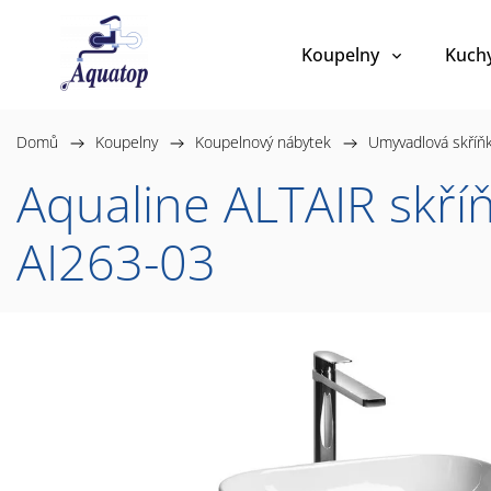
Koupelny
Kuch
Domů
/
Koupelny
/
Koupelnový nábytek
/
Umyvadlová skříň
Aqualine ALTAIR skříň
AI263-03