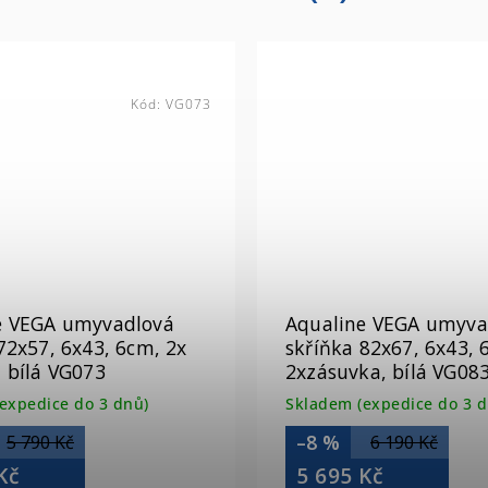
Kód:
VG073
e VEGA umyvadlová
Aqualine VEGA umyva
72x57, 6x43, 6cm, 2x
skříňka 82x67, 6x43, 
 bílá VG073
2xzásuvka, bílá VG08
expedice do 3 dnů)
Skladem (expedice do 3 d
–8 %
5 790 Kč
6 190 Kč
Kč
5 695 Kč