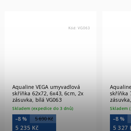
Kód:
VG063
Aqualine VEGA umyvadlová
Aqualin
skříňka 62x72, 6x43, 6cm, 2x
skříňka 
zásuvka, bílá VG063
zásuvka,
Skladem (expedice do 3 dnů)
Skladem (
–8 %
–8 %
5 690 Kč
5 235 Kč
5 327 