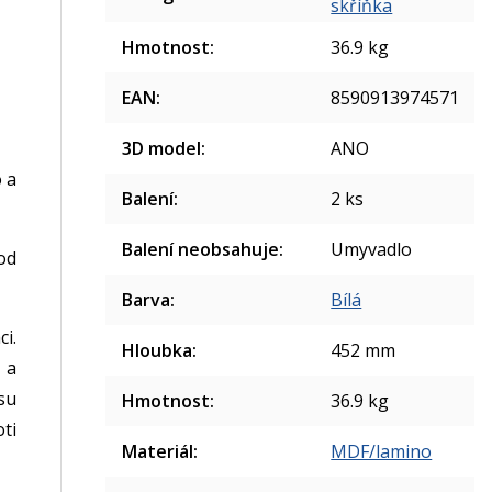
skříňka
Hmotnost
:
36.9 kg
EAN
:
8590913974571
3D model
:
ANO
 a
Balení
:
2 ks
Balení neobsahuje
:
Umyvadlo
od
Barva
:
Bílá
i.
Hloubka
:
452 mm
 a
su
Hmotnost
:
36.9 kg
ti
Materiál
:
MDF/lamino