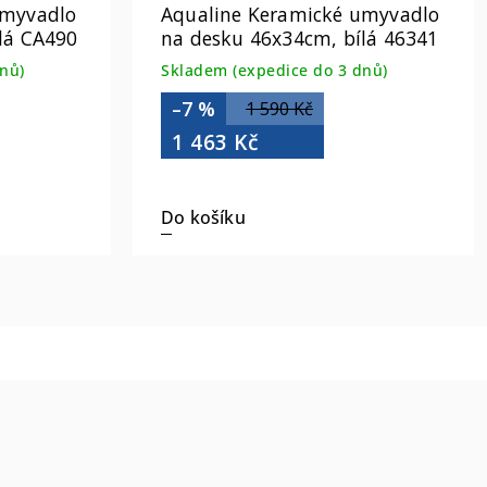
umyvadlo
Aqualine Keramické umyvadlo
lá CA490
na desku 46x34cm, bílá 46341
nů)
Skladem (expedice do 3 dnů)
–7 %
1 590 Kč
1 463 Kč
Do košíku