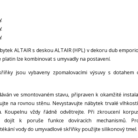
y
y
y
bytek ALTAIR s deskou ALTAIR (HPL) v dekoru dub emporio
ce platin lze kombinovat s umyvadly na postavení.
kříňky jsou vybaveny zpomalovacími výsuvy s dotahem 
áván ve smontovaném stavu, připraven k okamžité instalac
ujte na rovnou stěnu. Nevystavujte nábytek trvalé vlhkosti
. Koupelnu vždy řádně odvětrejte. Při zkroucení korpu
 dojít k poruše funkce dovíracích mechanismů. Pro
ékání vody do umyvadlové skříňky použijte silikonový tmel.