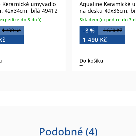
e Keramické umyvadlo
Aqualine Keramické 
, 42x34cm, bílá 49412
na desku 49x36cm, bí
expedice do 3 dnů)
Skladem (expedice do 3 d
–8 %
1 490 Kč
1 620 Kč
Kč
1 490 Kč
u
Do košíku
Podobné (4)