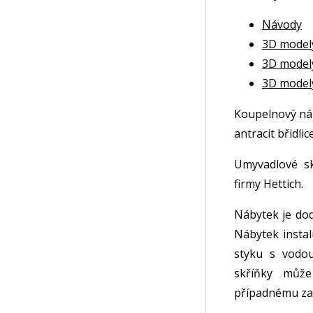
Návody
3D model
3D model
3D model
Koupelnový ná
antracit břidli
Umyvadlové s
firmy Hettich.
Nábytek je dod
Nábytek instal
styku s vodou
skříňky může
případnému zat