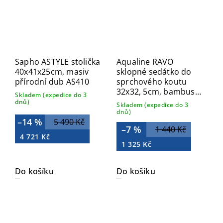
Sapho ASTYLE stolička
Aqualine RAVO
40x41x25cm, masiv
sklopné sedátko do
přírodní dub AS410
sprchového koutu
32x32, 5cm, bambus
Skladem (expedice do 3
AE236
dnů)
Skladem (expedice do 3
dnů)
–14 %
5 490 Kč
–7 %
1 440 Kč
4 721 Kč
1 325 Kč
Do košíku
Do košíku