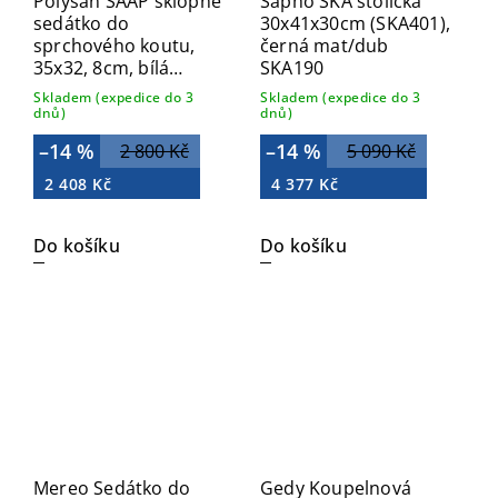
Polysan SAAP sklopné
Sapho SKA stolička
sedátko do
30x41x30cm (SKA401),
sprchového koutu,
černá mat/dub
35x32, 8cm, bílá
SKA190
CW1110W
Skladem (expedice do 3
Skladem (expedice do 3
dnů)
dnů)
–14 %
–14 %
2 800 Kč
5 090 Kč
2 408 Kč
4 377 Kč
Do košíku
Do košíku
Mereo Sedátko do
Gedy Koupelnová