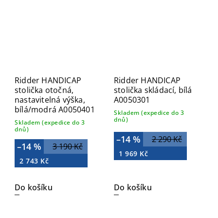
Ridder HANDICAP
Ridder HANDICAP
stolička otočná,
stolička skládací, bílá
nastavitelná výška,
A0050301
bílá/modrá A0050401
Skladem (expedice do 3
dnů)
Skladem (expedice do 3
dnů)
–14 %
2 290 Kč
–14 %
3 190 Kč
1 969 Kč
2 743 Kč
Do košíku
Do košíku