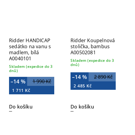
Ridder HANDICAP
Ridder Koupelnová
sedátko na vanu s
stolička, bambus
madlem, bílá
A00502081
A0040101
Skladem (expedice do 3
dnů)
Skladem (expedice do 3
dnů)
–14 %
2 890 Kč
–14 %
1 990 Kč
2 485 Kč
1 711 Kč
Do košíku
Do košíku