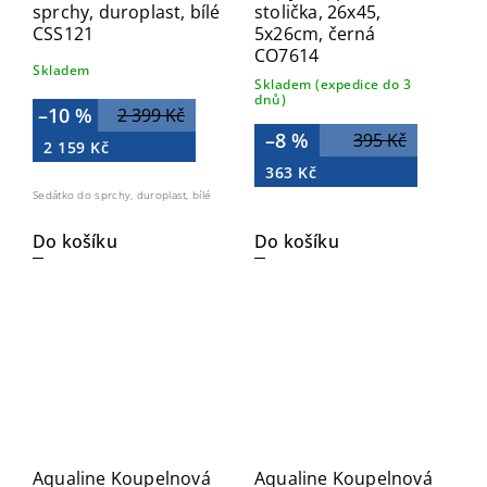
sprchy, duroplast, bílé
stolička, 26x45,
CSS121
5x26cm, černá
CO7614
Skladem
Skladem (expedice do 3
dnů)
–10 %
2 399 Kč
–8 %
395 Kč
2 159 Kč
363 Kč
Sedátko do sprchy, duroplast, bílé
Do košíku
Do košíku
Aqualine Koupelnová
Aqualine Koupelnová