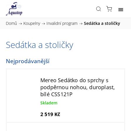
Domů
/
Koupelny
/
Invalidní program
/
Sedátka a stoličky
Sedátka a stoličky
Nejprodávanější
Mereo Sedátko do sprchy s
podpěrnou nohou, duroplast,
bílé CSS121P
Skladem
2 519 Kč