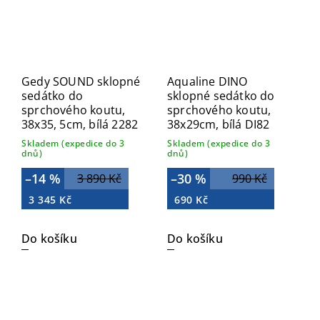
Gedy SOUND sklopné
Aqualine DINO
sedátko do
sklopné sedátko do
sprchového koutu,
sprchového koutu,
38x35, 5cm, bílá 2282
38x29cm, bílá DI82
Skladem (expedice do 3
Skladem (expedice do 3
dnů)
dnů)
–14 %
–30 %
3 890 Kč
990 Kč
3 345 Kč
690 Kč
Do košíku
Do košíku