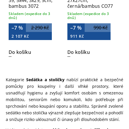
39, 5x44, 3x29, 5cm,
27x27cm,
bambus 3072
černá/bambus CO77
Skladem (expedice do 3
Skladem (expedice do 3
dnů)
dnů)
–7 %
–7 %
2 290 Kč
990 Kč
2 107 Kč
911 Kč
Do košíku
Do košíku
Kategorie
Sedátka a stoličky
nabízí praktické a bezpečné
pomůcky pro koupelny i další vlhké prostory, které
usnadňují hygienu a zvyšují komfort osobám s omezenou
mobilitou, seniorům nebo komukoli, kdo potřebuje při
sprchování nebo koupání oporu a stabilitu. Správně zvolené
sedátko nebo stolička výrazně zlepšuje bezpečnost a pohodlí
a snižuje riziko uklouznutí či únavy při dlouhodobém stání.