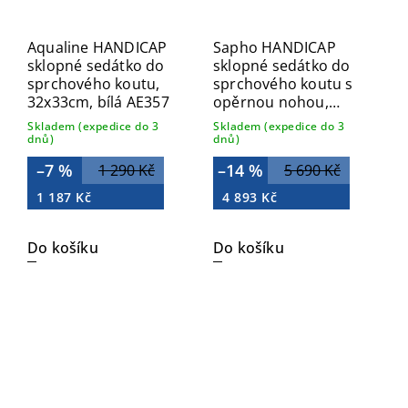
Aqualine HANDICAP
Sapho HANDICAP
sklopné sedátko do
sklopné sedátko do
sprchového koutu,
sprchového koutu s
32x33cm, bílá AE357
opěrnou nohou,
44x45cm, bílá XH001
Skladem (expedice do 3
Skladem (expedice do 3
dnů)
dnů)
–7 %
–14 %
1 290 Kč
5 690 Kč
1 187 Kč
4 893 Kč
Do košíku
Do košíku