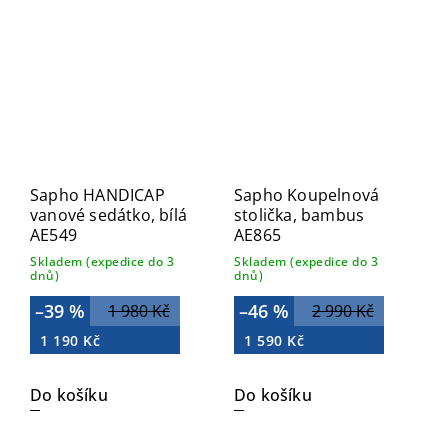
Sapho HANDICAP
Sapho Koupelnová
vanové sedátko, bílá
stolička, bambus
AE549
AE865
Skladem (expedice do 3
Skladem (expedice do 3
dnů)
dnů)
–39 %
–46 %
1 980 Kč
2 990 Kč
1 190 Kč
1 590 Kč
Do košíku
Do košíku