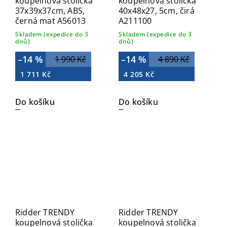
koupelnová stolička
koupelnová stolička
37x39x37cm, ABS,
40x48x27, 5cm, čirá
černá mat A56013
A211100
Skladem (expedice do 3
Skladem (expedice do 3
dnů)
dnů)
–14 %
–14 %
1 990 Kč
4 890 Kč
1 711 Kč
4 205 Kč
Do košíku
Do košíku
Ridder TRENDY
Ridder TRENDY
koupelnová stolička
koupelnová stolička