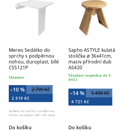
Nejdražší
Abecedně
Mereo Sedátko do
Sapho ASTYLE kulatá
sprchy s podpěrnou
stolička ø 36x41cm,
nohou, duroplast, bílé
masiv přírodní dub
CSS121P
AS420
Skladem (expedice do 3
Skladem
dnů)
–10 %
2 799 Kč
–14 %
5 490 Kč
2 519 Kč
4 721 Kč
Sedátko do sprchy s podpěrnou
nohou, duroplast, bílé, soft close
Do košíku
Do košíku