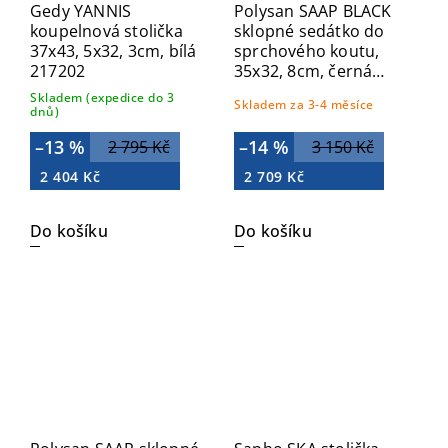
Gedy YANNIS
Polysan SAAP BLACK
koupelnová stolička
sklopné sedátko do
37x43, 5x32, 3cm, bílá
sprchového koutu,
217202
35x32, 8cm, černá
CW1220B
Skladem (expedice do 3
Skladem za 3-4 měsíce
dnů)
–13 %
–14 %
2 795 Kč
3 150 Kč
2 404 Kč
2 709 Kč
Do košíku
Do košíku