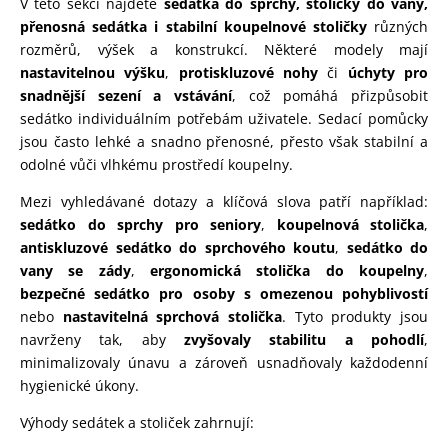
V této sekci najdete
sedátka do sprchy, stoličky do vany,
přenosná sedátka i stabilní koupelnové stoličky
různých
rozměrů, výšek a konstrukcí. Některé modely mají
nastavitelnou výšku
,
protiskluzové nohy
či
úchyty pro
snadnější sezení a vstávání
, což pomáhá přizpůsobit
sedátko individuálním potřebám uživatele. Sedací pomůcky
jsou často lehké a snadno přenosné, přesto však stabilní a
odolné vůči vlhkému prostředí koupelny.
Mezi vyhledávané dotazy a klíčová slova patří například:
sedátko do sprchy pro seniory
,
koupelnová stolička
,
antiskluzové sedátko do sprchového koutu
,
sedátko do
vany se zády
,
ergonomická stolička do koupelny
,
bezpečné sedátko pro osoby s omezenou pohyblivostí
nebo
nastavitelná sprchová stolička
. Tyto produkty jsou
navrženy tak, aby
zvyšovaly stabilitu a pohodlí
,
minimalizovaly únavu a zároveň usnadňovaly každodenní
hygienické úkony.
Výhody sedátek a stoliček zahrnují: