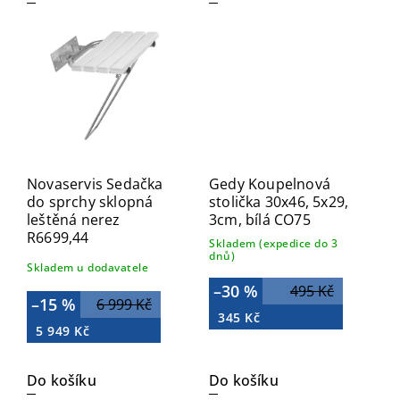
Novaservis Sedačka
Gedy Koupelnová
do sprchy sklopná
stolička 30x46, 5x29,
leštěná nerez
3cm, bílá CO75
R6699,44
Skladem (expedice do 3
dnů)
Skladem u dodavatele
–30 %
495 Kč
–15 %
6 999 Kč
345 Kč
5 949 Kč
Do košíku
Do košíku