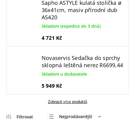
Sapho ASTYLE kulatá stolička ø
36x41cm, masiv přírodní dub
AS420
Skladem (expedice do 3 dnů)
4 721 Kč
Novaservis Sedačka do sprchy
sklopná leštěná nerez R6699,44
Skladem u dodavatele
5 949 Kč
Zobrazit více produktů
Nejprodávanější
Nejlevnější