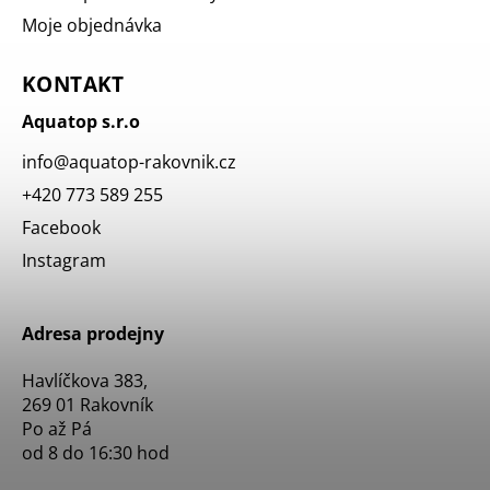
Moje objednávka
KONTAKT
Aquatop s.r.o
info
@
aquatop-rakovnik.cz
+420 773 589 255
Facebook
Instagram
Adresa prodejny
Havlíčkova 383,
269 01 Rakovník
Po až Pá
od 8 do 16:30 hod