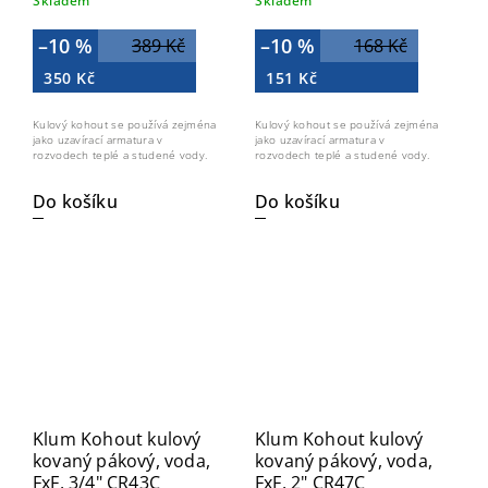
Skladem
Skladem
–10 %
–10 %
389 Kč
168 Kč
350 Kč
151 Kč
Kulový kohout se používá zejména
Kulový kohout se používá zejména
jako uzavírací armatura v
jako uzavírací armatura v
rozvodech teplé a studené vody.
rozvodech teplé a studené vody.
Do košíku
Do košíku
Klum Kohout kulový
Klum Kohout kulový
kovaný pákový, voda,
kovaný pákový, voda,
FxF, 3/4" CR43C
FxF, 2" CR47C