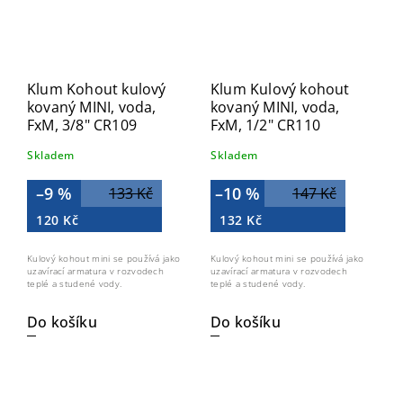
Klum Kohout kulový
Klum Kulový kohout
kovaný MINI, voda,
kovaný MINI, voda,
FxM, 3/8" CR109
FxM, 1/2" CR110
Skladem
Skladem
–9 %
–10 %
133 Kč
147 Kč
120 Kč
132 Kč
Kulový kohout mini se používá jako
Kulový kohout mini se používá jako
uzavírací armatura v rozvodech
uzavírací armatura v rozvodech
teplé a studené vody.
teplé a studené vody.
Do košíku
Do košíku