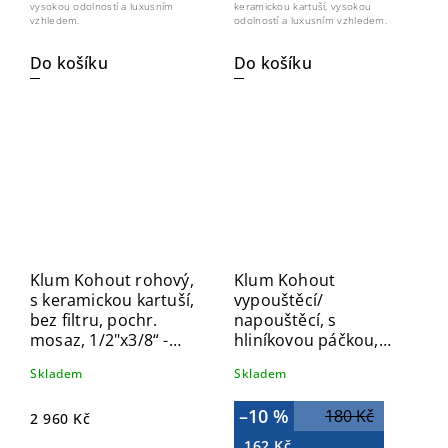
vysokou odolností a luxusním
keramickou kartuší, vysokou
vzhledem.
odolností a luxusním vzhledem.
Do košíku
Do košíku
Klum Kohout rohový,
Klum Kohout
s keramickou kartuší,
vypouštěcí/
bez filtru, pochr.
napouštěcí, s
mosaz, 1/2"x3/8“ -
hliníkovou páčkou,
20ks CR35DAKCE (20
1/2“ CR41A
Skladem
Skladem
ks)
–10 %
180 Kč
2 960 Kč
162 Kč