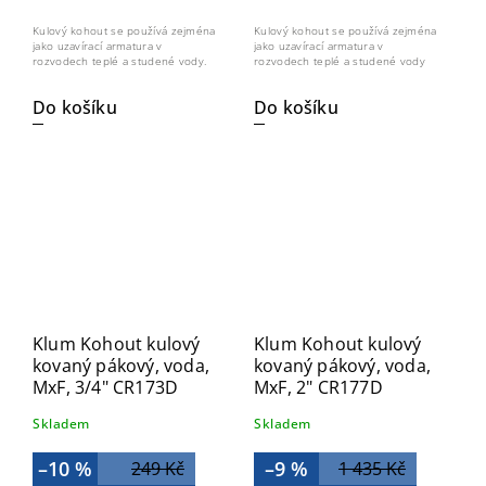
Kulový kohout se používá zejména
Kulový kohout se používá zejména
jako uzavírací armatura v
jako uzavírací armatura v
rozvodech teplé a studené vody.
rozvodech teplé a studené vody
Do košíku
Do košíku
Klum Kohout kulový
Klum Kohout kulový
kovaný pákový, voda,
kovaný pákový, voda,
MxF, 3/4" CR173D
MxF, 2" CR177D
Skladem
Skladem
–10 %
–9 %
249 Kč
1 435 Kč