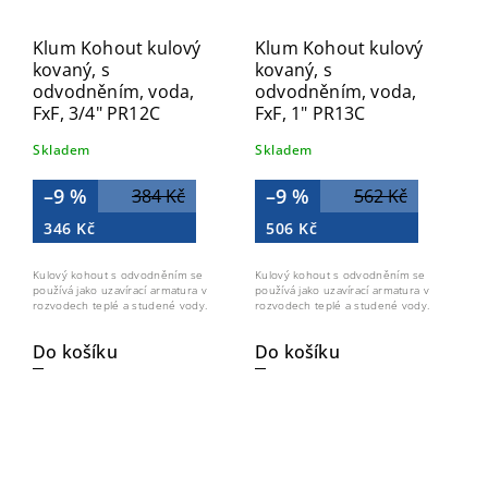
Klum Kohout kulový
Klum Kohout kulový
kovaný, s
kovaný, s
odvodněním, voda,
odvodněním, voda,
FxF, 3/4" PR12C
FxF, 1" PR13C
Skladem
Skladem
–9 %
–9 %
384 Kč
562 Kč
346 Kč
506 Kč
Kulový kohout s odvodněním se
Kulový kohout s odvodněním se
používá jako uzavírací armatura v
používá jako uzavírací armatura v
rozvodech teplé a studené vody.
rozvodech teplé a studené vody.
Do košíku
Do košíku