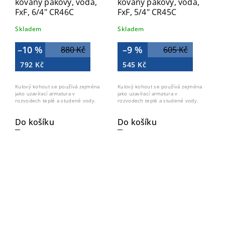
kovaný pákový, voda,
kovaný pákový, voda,
FxF, 6/4" CR46C
FxF, 5/4" CR45C
Skladem
Skladem
–10 %
–9 %
880 Kč
605 Kč
792 Kč
545 Kč
Kulový kohout se používá zejména
Kulový kohout se používá zejména
jako uzavírací armatura v
jako uzavírací armatura v
rozvodech teplé a studené vody.
rozvodech teplé a studené vody.
Do košíku
Do košíku