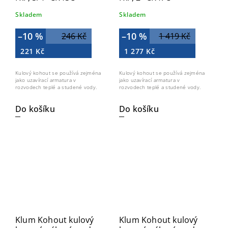
Skladem
Skladem
–10 %
–10 %
246 Kč
1 419 Kč
221 Kč
1 277 Kč
Kulový kohout se používá zejména
Kulový kohout se používá zejména
jako uzavírací armatura v
jako uzavírací armatura v
rozvodech teplé a studené vody.
rozvodech teplé a studené vody.
Do košíku
Do košíku
Klum Kohout kulový
Klum Kohout kulový