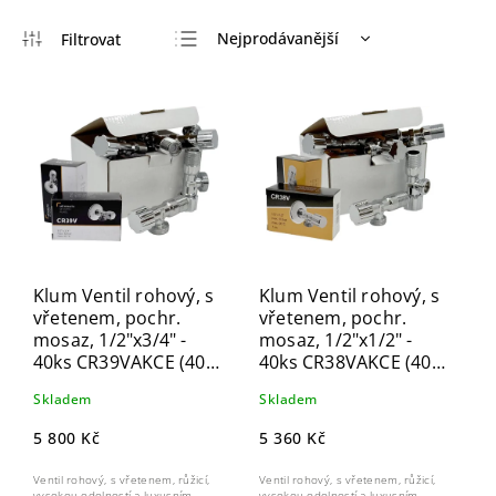
Nejprodávanější
Nejlevnější
Nejdražší
Abecedně
Klum Ventil rohový, s
Klum Ventil rohový, s
vřetenem, pochr.
vřetenem, pochr.
mosaz, 1/2"x3/4" -
mosaz, 1/2"x1/2" -
40ks CR39VAKCE (40
40ks CR38VAKCE (40
ks)
ks)
Skladem
Skladem
5 800 Kč
5 360 Kč
Ventil rohový, s vřetenem, růžicí,
Ventil rohový, s vřetenem, růžicí,
vysokou odolností a luxusním
vysokou odolností a luxusním