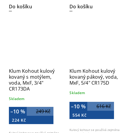
Do košíku
Do košíku
Klum Kohout kulový
Klum Kohout kulový
kovaný s motýlem,
kovaný pákový, voda,
voda, MxF, 3/4"
MxF, 5/4" CR175D
CR173DA
Skladem
Skladem
–10 %
616 Kč
–10 %
249 Kč
554 Kč
224 Kč
Kulový kohout se používá zejména
Kulový kohout se používá zejména