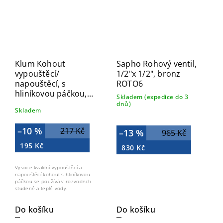
Klum Kohout
Sapho Rohový ventil,
vypouštěcí/
1/2"x 1/2", bronz
napouštěcí, s
ROTO6
hliníkovou páčkou,
Skladem (expedice do 3
3/4“ CR50A
dnů)
Skladem
–10 %
217 Kč
–13 %
965 Kč
195 Kč
830 Kč
Vysoce kvalitní vypouštěcí a
napouštěcí kohout s hliníkovou
páčkou se používá v rozvodech
studené a teplé vody.
Do košíku
Do košíku