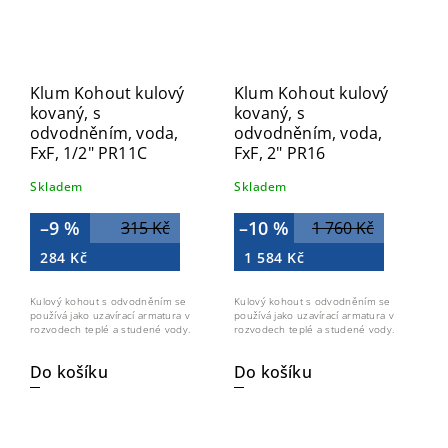
Klum Kohout kulový
Klum Kohout kulový
kovaný, s
kovaný, s
odvodněním, voda,
odvodněním, voda,
FxF, 1/2" PR11C
FxF, 2" PR16
Skladem
Skladem
–9 %
–10 %
315 Kč
1 760 Kč
284 Kč
1 584 Kč
Kulový kohout s odvodněním se
Kulový kohout s odvodněním se
používá jako uzavírací armatura v
používá jako uzavírací armatura v
rozvodech teplé a studené vody.
rozvodech teplé a studené vody.
Do košíku
Do košíku