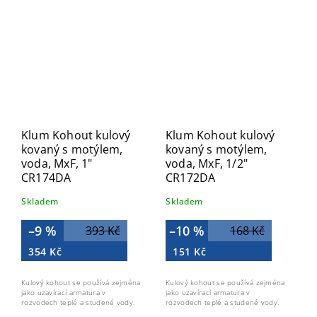
Klum Kohout kulový
Klum Kohout kulový
kovaný s motýlem,
kovaný s motýlem,
voda, MxF, 1"
voda, MxF, 1/2"
CR174DA
CR172DA
Skladem
Skladem
–9 %
–10 %
393 Kč
168 Kč
354 Kč
151 Kč
Kulový kohout se používá zejména
Kulový kohout se používá zejména
jako uzavírací armatura v
jako uzavírací armatura v
rozvodech teplé a studené vody.
rozvodech teplé a studené vody.