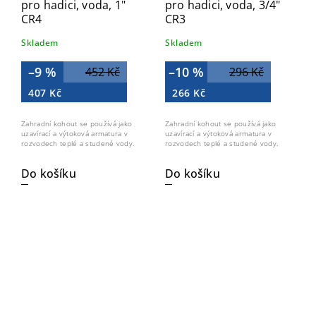
pro hadici, voda, 1"
pro hadici, voda, 3/4"
CR4
CR3
Skladem
Skladem
–9 %
–10 %
452 Kč
296 Kč
407 Kč
266 Kč
Zahradní kohout se používá jako
Zahradní kohout se používá jako
uzavírací a výtoková armatura v
uzavírací a výtoková armatura v
rozvodech teplé a studené vody.
rozvodech teplé a studené vody.
Do košíku
Do košíku