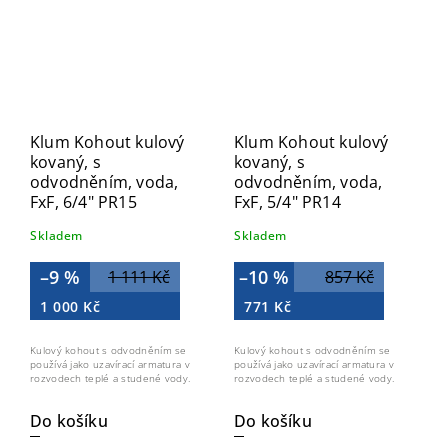
Klum Kohout kulový
Klum Kohout kulový
kovaný, s
kovaný, s
odvodněním, voda,
odvodněním, voda,
FxF, 6/4" PR15
FxF, 5/4" PR14
Skladem
Skladem
–9 %
–10 %
1 111 Kč
857 Kč
1 000 Kč
771 Kč
Kulový kohout s odvodněním se
Kulový kohout s odvodněním se
používá jako uzavírací armatura v
používá jako uzavírací armatura v
rozvodech teplé a studené vody.
rozvodech teplé a studené vody.
Do košíku
Do košíku