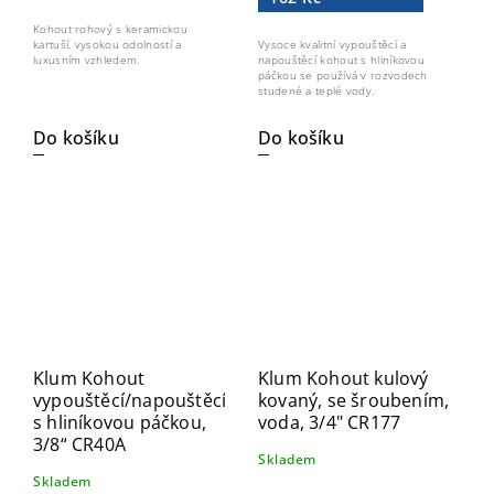
Kohout rohový s keramickou
kartuší, vysokou odolností a
Vysoce kvalitní vypouštěcí a
luxusním vzhledem.
napouštěcí kohout s hliníkovou
páčkou se používá v rozvodech
studené a teplé vody.
Do košíku
Do košíku
Klum Kohout
Klum Kohout kulový
vypouštěcí/napouštěcí,
kovaný, se šroubením,
s hliníkovou páčkou,
voda, 3/4" CR177
3/8“ CR40A
Skladem
Skladem