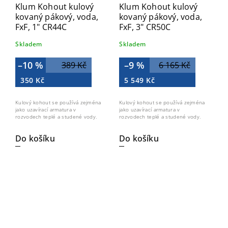
Klum Kohout kulový
Klum Kohout kulový
kovaný pákový, voda,
kovaný pákový, voda,
FxF, 1" CR44C
FxF, 3" CR50C
Skladem
Skladem
–10 %
–9 %
389 Kč
6 165 Kč
350 Kč
5 549 Kč
Kulový kohout se používá zejména
Kulový kohout se používá zejména
jako uzavírací armatura v
jako uzavírací armatura v
rozvodech teplé a studené vody.
rozvodech teplé a studené vody.
Do košíku
Do košíku