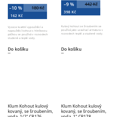
–9 %
442 Kč
–10 %
180 Kč
398 Kč
162 Kč
Kulový kohout se šroubením se
Vysoce kvalitní vypouštěcí a
používá jako uzavírací armatura v
napouštěcí kohout s hliníkovou
rozvodech teplé a studené vody.
páčkou se používá v rozvodech
studené a teplé vody.
Do košíku
Do košíku
Klum Kohout kulový
Klum Kohout kulový
kovaný, se šroubením,
kovaný, se šroubením,
voda, 1/2" CR176
voda, 1" CR178