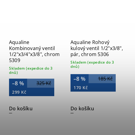
Aqualine
Aqualine Rohový
Kombinovaný ventil
kulový ventil 1/2"x3/8",
1/2"x3/4"x3/8", chrom
pár, chrom 5306
5309
Skladem (expedice do 3
dnů)
Skladem (expedice do 3
dnů)
–8 %
185 Kč
–8 %
325 Kč
170 Kč
299 Kč
Do košíku
Do košíku