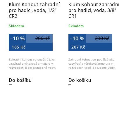
Klum Kohout zahradní
Klum Kohout zahradní
pro hadici, voda, 1/2"
pro hadici, voda, 3/8"
CR2
CR1
Skladem
Skladem
–10 %
–10 %
206 Kč
230 Kč
185 Kč
207 Kč
Zahradní kohout se používá jako
Zahradní kohout se používá jako
uzavírací a výtoková armatura v
uzavírací a výtoková armatura v
rozvodech teplé a studené vody.
rozvodech teplé a studené vody.
Do košíku
Do košíku