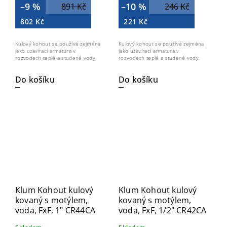
–9 %
–10 %
891 Kč
246 Kč
802 Kč
221 Kč
Kulový kohout se používá zejména
Kulový kohout se používá zejména
jako uzavírací armatura v
jako uzavírací armatura v
rozvodech teplé a studené vody.
rozvodech teplé a studené vody.
Do košíku
Do košíku
Klum Kohout kulový
Klum Kohout kulový
kovaný s motýlem,
kovaný s motýlem,
voda, FxF, 1" CR44CA
voda, FxF, 1/2" CR42CA