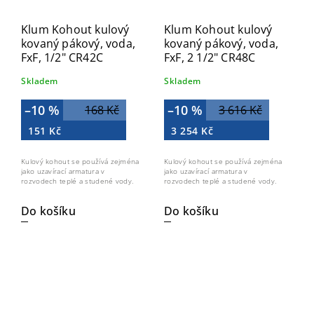
Klum Kohout kulový
Klum Kohout kulový
kovaný pákový, voda,
kovaný pákový, voda,
FxF, 1/2" CR42C
FxF, 2 1/2" CR48C
Skladem
Skladem
–10 %
–10 %
168 Kč
3 616 Kč
151 Kč
3 254 Kč
Kulový kohout se používá zejména
Kulový kohout se používá zejména
jako uzavírací armatura v
jako uzavírací armatura v
rozvodech teplé a studené vody.
rozvodech teplé a studené vody.
Do košíku
Do košíku