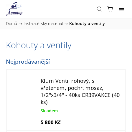
Domů
/
Instalatérský materiál
/
Kohouty a ventily
Kohouty a ventily
Nejprodávanější
Klum Ventil rohový, s
vřetenem, pochr. mosaz,
1/2"x3/4" - 40ks CR39VAKCE (40
ks)
Skladem
5 800 Kč