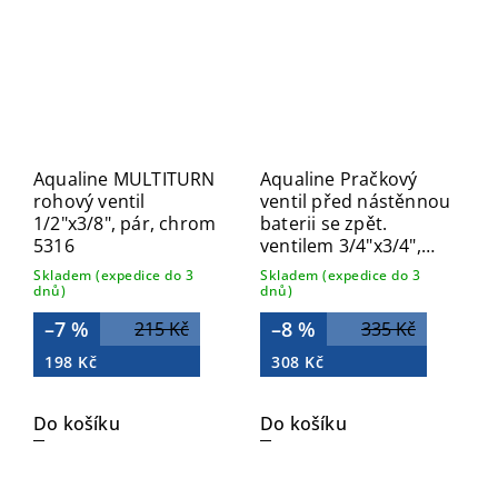
Aqualine MULTITURN
Aqualine Pračkový
rohový ventil
ventil před nástěnnou
1/2"x3/8", pár, chrom
baterii se zpět.
5316
ventilem 3/4"x3/4",
chrom 5315
Skladem (expedice do 3
Skladem (expedice do 3
dnů)
dnů)
–7 %
–8 %
215 Kč
335 Kč
198 Kč
308 Kč
Do košíku
Do košíku