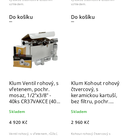
vzhledem.
vzhledem.
Do košíku
Do košíku
Klum Ventil rohový, s
Klum Kohout rohový
vřetenem, pochr.
čtvercový, s
mosaz, 1/2"x3/8" -
keramickou kartuší,
40ks CR37VAKCE (40
bez filtru, pochr.
ks)
mosaz, 1/2"x3/8" -
Skladem
Skladem
20ks CR35LAKCE (20
ks)
4 920 Kč
2 960 Kč
Ventil rohový, s vřetenem, růžicí,
Kohout rohový čtvercový s