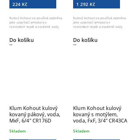
224 Kč
1 292 Kč
Kulový kohout se používá zejména
Kulový kohout se používá zejména
jako uzavírací armatura v
jako uzavírací armatura v
rozvodech teplé a studené vody.
rozvodech teplé a studené vody.
Do košíku
Do košíku
Klum Kohout kulový
Klum Kohout kulový
kovaný pákový, voda,
kovaný s motýlem,
MxF, 6/4" CR176D
voda, FxF, 3/4" CR43CA
Skladem
Skladem