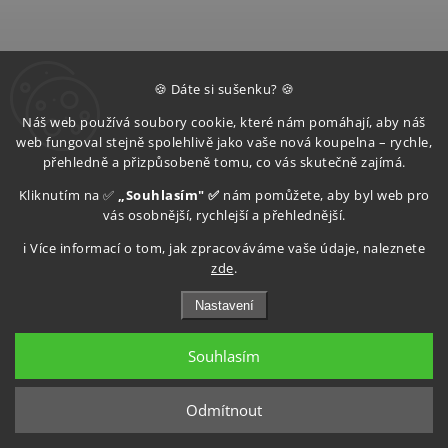
🍪 Dáte si sušenku? 🍪
Náš web používá soubory cookie, které nám pomáhají, aby náš
Aqualine Pračkový
Klum Kohout kulový
web fungoval stejně spolehlivě jako vaše nová koupelna – rychle,
ventil se zpětným
plyn s motýlem, MxF,
přehledně a přizpůsobeně tomu, co vás skutečně zajímá.
ventilem, 1/2"x3/4",
3/4" PR30A
chrom 5313
Kliknutím na ✅
„Souhlasím" ✅
nám pomůžete, aby byl web pro
Skladem
vás osobnější, rychlejší a přehlednější.
Skladem (expedice do 3
dnů)
–10 %
436 Kč
ℹ️ Více informací o tom, jak zpracováváme vaše údaje, naleznete
zde
.
392 Kč
–8 %
175 Kč
Nastavení
161 Kč
Kulový kohout se používá pro
nezakryté domácí a komerční
instalace uvnitř nebo vně budov. Je
Souhlasím
vhodný pro rozvody plynu.
Do košíku
Do košíku
Odmítnout