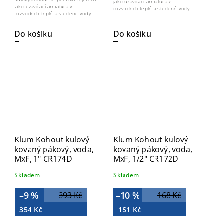
jako uzavírací armatura v
jako uzavírací armatura v
rozvodech teplé a studené vody.
rozvodech teplé a studené vody.
Do košíku
Do košíku
Klum Kohout kulový
Klum Kohout kulový
kovaný pákový, voda,
kovaný pákový, voda,
MxF, 1" CR174D
MxF, 1/2" CR172D
Skladem
Skladem
–9 %
–10 %
393 Kč
168 Kč
354 Kč
151 Kč