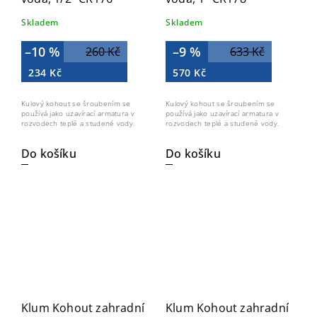
Skladem
Skladem
–10 %
–9 %
260 Kč
633 Kč
234 Kč
570 Kč
Kulový kohout se šroubením se
Kulový kohout se šroubením se
používá jako uzavírací armatura v
používá jako uzavírací armatura v
rozvodech teplé a studené vody.
rozvodech teplé a studené vody.
Do košíku
Do košíku
Klum Kohout zahradní
Klum Kohout zahradní