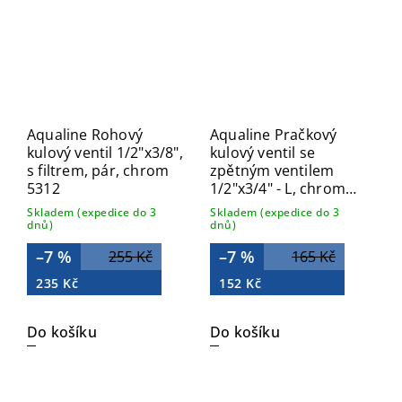
Aqualine Rohový
Aqualine Pračkový
kulový ventil 1/2"x3/8",
kulový ventil se
s filtrem, pár, chrom
zpětným ventilem
5312
1/2"x3/4" - L, chrom
5310
Skladem (expedice do 3
Skladem (expedice do 3
dnů)
dnů)
–7 %
–7 %
255 Kč
165 Kč
235 Kč
152 Kč
Do košíku
Do košíku