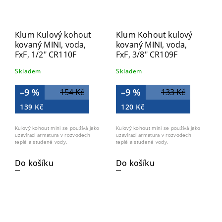
Klum Kulový kohout
Klum Kohout kulový
kovaný MINI, voda,
kovaný MINI, voda,
FxF, 1/2" CR110F
FxF, 3/8" CR109F
Skladem
Skladem
–9 %
–9 %
154 Kč
133 Kč
139 Kč
120 Kč
Kulový kohout mini se používá jako
Kulový kohout mini se používá jako
uzavírací armatura v rozvodech
uzavírací armatura v rozvodech
teplé a studené vody.
teplé a studené vody.
Do košíku
Do košíku