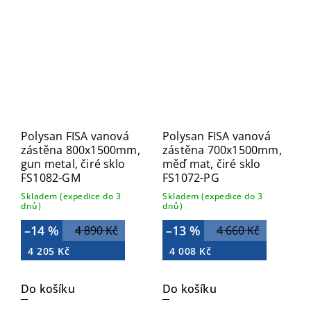
Polysan FISA vanová
Polysan FISA vanová
zástěna 800x1500mm,
zástěna 700x1500mm,
gun metal, čiré sklo
měď mat, čiré sklo
FS1082-GM
FS1072-PG
Skladem (expedice do 3
Skladem (expedice do 3
dnů)
dnů)
–14 %
–13 %
4 890 Kč
4 660 Kč
4 205 Kč
4 008 Kč
Do košíku
Do košíku