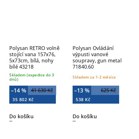
Polysan RETRO volně
Polysan Ovládání
stojící vana 157x76,
výpusti vanové
5x73cm, bílá, nohy
soupravy, gun metal
bílé 43218
71840.60
Skladem (expedice do 3
Skladem za 1-2 měsíce
dnů)
–14 %
–13 %
41 630 Kč
625 Kč
35 802 Kč
538 Kč
Do košíku
Do košíku