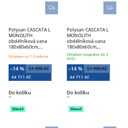
Polysan CASCATA L
Polysan CASCATA L
MONOLITH
MONOLITH
obdélníková vana
obdélníková vana
180x80x60cm,
180x80x60cm,
kaskáda bílá
kaskáda nerez
Skladem (expedice do 3
Skladem za 1-2 měsíce
73836ML.101
73836ML.100
dnů)
–14 %
–14 %
51 990 Kč
51 990 Kč
44 711 Kč
44 711 Kč
Do košíku
Do košíku
Sleva5
Sleva5