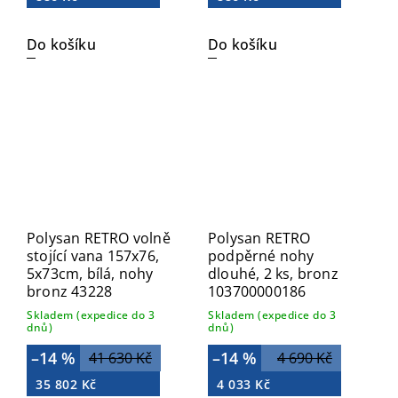
Do košíku
Do košíku
Polysan RETRO volně
Polysan RETRO
stojící vana 157x76,
podpěrné nohy
5x73cm, bílá, nohy
dlouhé, 2 ks, bronz
bronz 43228
103700000186
Skladem (expedice do 3
Skladem (expedice do 3
dnů)
dnů)
–14 %
–14 %
41 630 Kč
4 690 Kč
35 802 Kč
4 033 Kč