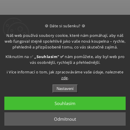
Aqualine VANDA
Aqualine VILMA
🍪 Dáte si sušenku? 🍪
vanová zástěna
vanová zástěna
skládací 1000x1400
600x1400mm, chrom,
Náš web používá soubory cookie, které nám pomáhají, aby náš
mm, chrom, sklo
levá, sklo matné
web fungoval stejně spolehlivě jako vaše nová koupelna – rychle,
matné AQ1140
AQ6018L
Skladem (expedice do 3
Skladem (expedice do 3
přehledně a přizpůsobeně tomu, co vás skutečně zajímá.
dnů)
dnů)
Kliknutím na ✅
„Souhlasím" ✅
nám pomůžete, aby byl web pro
–8 %
–7 %
4 990 Kč
3 290 Kč
vás osobnější, rychlejší a přehlednější.
4 591 Kč
3 027 Kč
ℹ️ Více informací o tom, jak zpracováváme vaše údaje, naleznete
zde
.
Do košíku
Do košíku
Nastavení
Sleva5
Souhlasím
Odmítnout