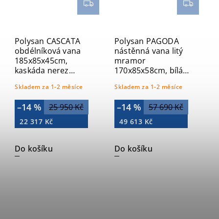
Polysan CASCATA
Polysan PAGODA
obdélníková vana
nástěnná vana litý
185x85x45cm,
mramor
kaskáda nerez
170x85x58cm, bílá
73836.100
72976
Skladem za 1-2 měsíce
Skladem za 1-2 měsíce
–14 %
–14 %
25 950 Kč
57 690 Kč
22 317 Kč
49 613 Kč
Do košíku
Do košíku