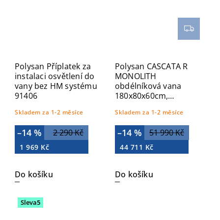
Polysan Příplatek za
Polysan CASCATA R
instalaci osvětlení do
MONOLITH
vany bez HM systému
obdélníková vana
91406
180x80x60cm,
kaskáda černá
Skladem za 1-2 měsíce
Skladem za 1-2 měsíce
73836MR.102
–14 %
–14 %
2 290 Kč
51 990 Kč
1 969 Kč
44 711 Kč
Do košíku
Do košíku
Sleva5