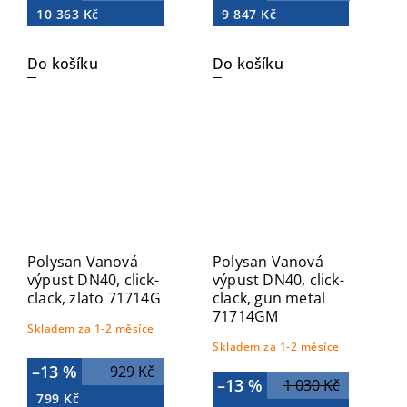
10 363 Kč
9 847 Kč
Do košíku
Do košíku
Polysan Vanová
Polysan Vanová
výpust DN40, click-
výpust DN40, click-
clack, zlato 71714G
clack, gun metal
71714GM
Skladem za 1-2 měsíce
Skladem za 1-2 měsíce
–13 %
929 Kč
–13 %
1 030 Kč
799 Kč