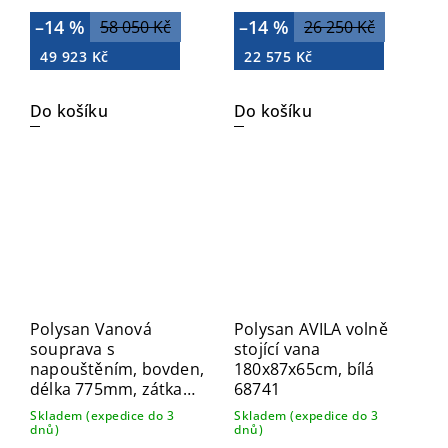
–14 %
–14 %
58 050 Kč
26 250 Kč
49 923 Kč
22 575 Kč
Do košíku
Do košíku
Polysan Vanová
Polysan AVILA volně
souprava s
stojící vana
napouštěním, bovden,
180x87x65cm, bílá
délka 775mm, zátka
68741
72mm, bílá 71685W
Skladem (expedice do 3
Skladem (expedice do 3
dnů)
dnů)