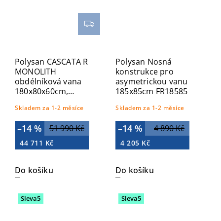
Polysan CASCATA R
Polysan Nosná
MONOLITH
konstrukce pro
obdélníková vana
asymetrickou vanu
180x80x60cm,
185x85cm FR18585
kaskáda bílá
Skladem za 1-2 měsíce
Skladem za 1-2 měsíce
73836MR.101
–14 %
–14 %
51 990 Kč
4 890 Kč
44 711 Kč
4 205 Kč
Do košíku
Do košíku
Sleva5
Sleva5