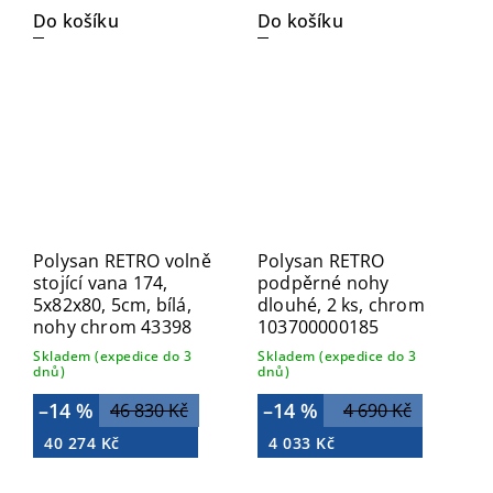
Do košíku
Do košíku
Polysan RETRO volně
Polysan RETRO
stojící vana 174,
podpěrné nohy
5x82x80, 5cm, bílá,
dlouhé, 2 ks, chrom
nohy chrom 43398
103700000185
Skladem (expedice do 3
Skladem (expedice do 3
dnů)
dnů)
–14 %
–14 %
46 830 Kč
4 690 Kč
40 274 Kč
4 033 Kč