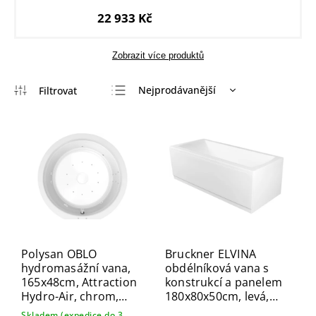
22 933 Kč
Zobrazit více produktů
Nejprodávanější
Nejlevnější
Nejdražší
Abecedně
Polysan OBLO
Bruckner ELVINA
hydromasážní vana,
obdélníková vana s
165x48cm, Attraction
konstrukcí a panelem
Hydro-Air, chrom,
180x80x50cm, levá,
Colorterapie
bílá 166.880.0.L
Skladem (expedice do 3