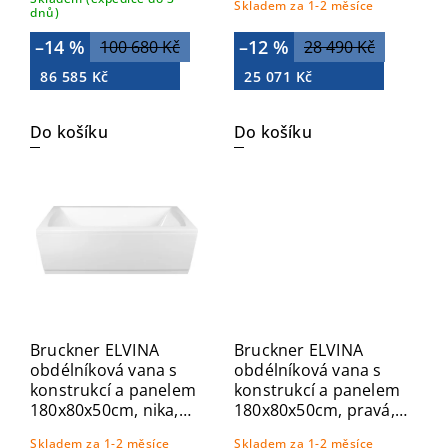
Skladem za 1-2 měsíce
72840.4011
dnů)
–14 %
–12 %
100 680 Kč
28 490 Kč
86 585 Kč
25 071 Kč
Do košíku
Do košíku
Bruckner ELVINA
Bruckner ELVINA
obdélníková vana s
obdélníková vana s
konstrukcí a panelem
konstrukcí a panelem
180x80x50cm, nika,
180x80x50cm, pravá,
bílá 166.880.0.NIKA
bílá 166.880.0.R
Skladem za 1-2 měsíce
Skladem za 1-2 měsíce