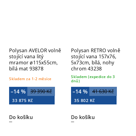
Polysan AVELOR volně
Polysan RETRO volně
stojící vana litý
stojící vana 157x76,
mramor ø115x55cm,
5x73cm, bílá, nohy
bílá mat 93878
chrom 43238
Skladem (expedice do 3
Skladem za 1-2 měsíce
dnů)
–14 %
–14 %
39 390 Kč
41 630 Kč
33 875 Kč
35 802 Kč
Do košíku
Do košíku