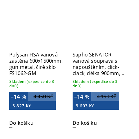
Polysan FISA vanová
Sapho SENATOR
zástěna 600x1500mm,
vanová souprava s
gun metal, čiré sklo
napouštěním, click-
FS1062-GM
clack, délka 900mm,
zátka 72mm, nerez
Skladem (expedice do 3
Skladem (expedice do 3
mat VR269028
dnů)
dnů)
–14 %
–14 %
4 450 Kč
4 190 Kč
3 827 Kč
3 603 Kč
Do košíku
Do košíku