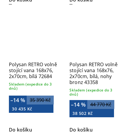
Polysan RETRO volně
Polysan RETRO volně
stojící vana 168x76,
stojící vana 168x76,
2x70cm, bílá 72684
2x70cm, bílá, nohy
bronz 43358
Skladem (expedice do 3
dnů)
Skladem (expedice do 3
dnů)
–14 %
35 390 Kč
–14 %
44 770 Kč
30 435 Kč
38 502 Kč
Do košíku
Do košíku