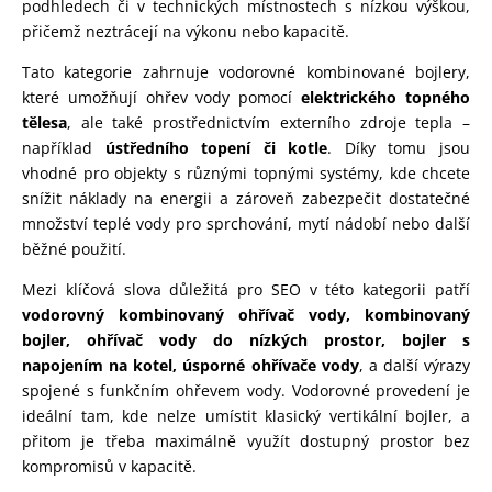
podhledech či v technických místnostech s nízkou výškou,
přičemž neztrácejí na výkonu nebo kapacitě.
Tato kategorie zahrnuje vodorovné kombinované bojlery,
které umožňují ohřev vody pomocí
elektrického topného
tělesa
, ale také prostřednictvím externího zdroje tepla –
například
ústředního topení či kotle
. Díky tomu jsou
vhodné pro objekty s různými topnými systémy, kde chcete
snížit náklady na energii a zároveň zabezpečit dostatečné
množství teplé vody pro sprchování, mytí nádobí nebo další
běžné použití.
Mezi klíčová slova důležitá pro SEO v této kategorii patří
vodorovný kombinovaný ohřívač vody, kombinovaný
bojler, ohřívač vody do nízkých prostor, bojler s
napojením na kotel, úsporné ohřívače vody
, a další výrazy
spojené s funkčním ohřevem vody. Vodorovné provedení je
ideální tam, kde nelze umístit klasický vertikální bojler, a
přitom je třeba maximálně využít dostupný prostor bez
kompromisů v kapacitě.