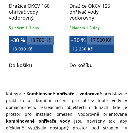
Dražice OKCV 160
Dražice OKCV 125
ohřívač vody
ohřívač vody
vodorovný
vodorovný
Skladem 1-3 dny
Skladem 1-3 dny
–30 %
–30 %
18 700 Kč
17 500 Kč
13 090 Kč
12 250 Kč
Do košíku
Do košíku
Kategorie
Kombinované ohřívače – vodorovné
představuje
praktická a flexibilní řešení pro ohřev teplé vody v
domácnostech, rekreačních objektech i dílnách, kde je
prostor pro instalaci omezen. Vodorovně orientované
kombinované ohřívače vody
jsou navrženy tak, aby
efektivně využívaly dostupný prostor pod stropem, v