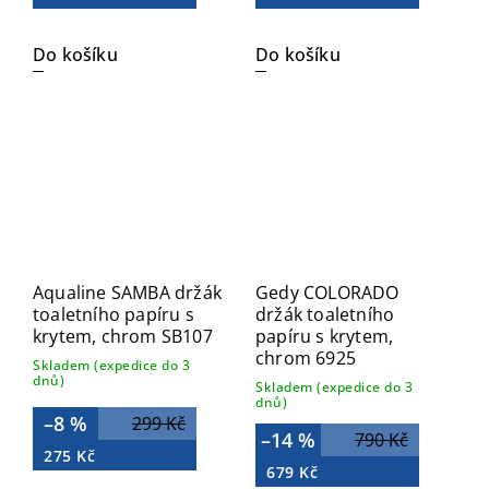
Do košíku
Do košíku
Aqualine SAMBA držák
Gedy COLORADO
toaletního papíru s
držák toaletního
krytem, chrom SB107
papíru s krytem,
chrom 6925
Skladem (expedice do 3
dnů)
Skladem (expedice do 3
dnů)
–8 %
299 Kč
–14 %
790 Kč
275 Kč
679 Kč