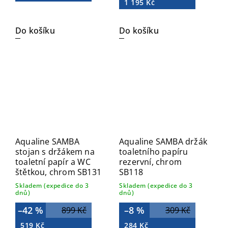
1 195 Kč
Do košíku
Do košíku
Aqualine SAMBA
Aqualine SAMBA držák
stojan s držákem na
toaletního papíru
toaletní papír a WC
rezervní, chrom
štětkou, chrom SB131
SB118
Skladem (expedice do 3
Skladem (expedice do 3
dnů)
dnů)
–42 %
–8 %
899 Kč
309 Kč
519 Kč
284 Kč