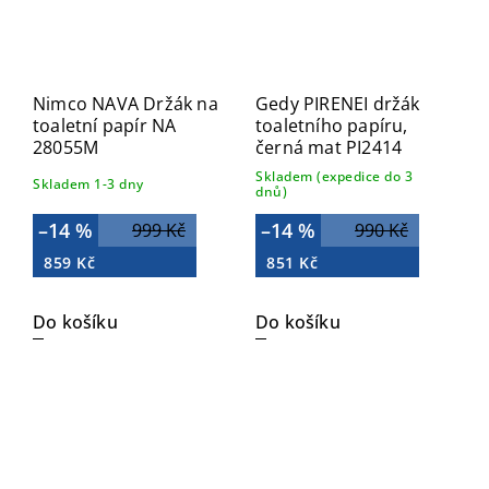
Nimco NAVA Držák na
Gedy PIRENEI držák
toaletní papír NA
toaletního papíru,
28055M
černá mat PI2414
Skladem (expedice do 3
Skladem 1-3 dny
dnů)
–14 %
–14 %
999 Kč
990 Kč
859 Kč
851 Kč
Do košíku
Do košíku