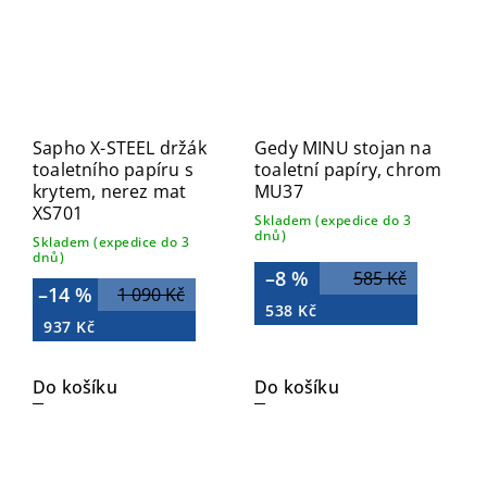
Sapho X-STEEL držák
Gedy MINU stojan na
toaletního papíru s
toaletní papíry, chrom
krytem, nerez mat
MU37
XS701
Skladem (expedice do 3
dnů)
Skladem (expedice do 3
dnů)
–8 %
585 Kč
–14 %
1 090 Kč
538 Kč
937 Kč
Do košíku
Do košíku