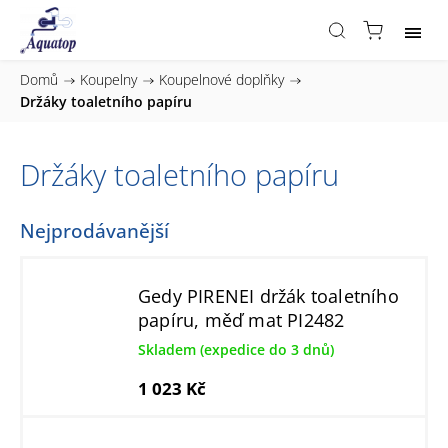
Domů
/
Koupelny
/
Koupelnové doplňky
/
Držáky toaletního papíru
Držáky toaletního papíru
Nejprodávanější
Gedy PIRENEI držák toaletního
papíru, měď mat PI2482
Skladem (expedice do 3 dnů)
1 023 Kč