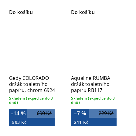
Do košíku
Do košíku
Gedy COLORADO
Aqualine RUMBA
držák toaletního
držák toaletního
papíru, chrom 6924
papíru RB117
Skladem (expedice do 3
Skladem (expedice do 3
dnů)
dnů)
–14 %
–7 %
690 Kč
229 Kč
593 Kč
211 Kč