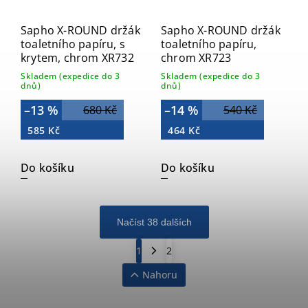
Sapho X-ROUND držák
Sapho X-ROUND držák
toaletního papíru, s
toaletního papíru,
krytem, chrom XR732
chrom XR723
Skladem (expedice do 3
Skladem (expedice do 3
dnů)
dnů)
–13 %
–14 %
680 Kč
540 Kč
585 Kč
464 Kč
Do košíku
Do košíku
Načíst 38 dalších
1
2
Nahoru