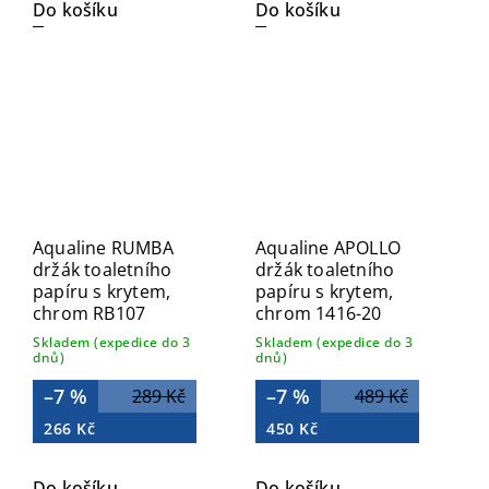
Do košíku
Do košíku
Aqualine RUMBA
Aqualine APOLLO
držák toaletního
držák toaletního
papíru s krytem,
papíru s krytem,
chrom RB107
chrom 1416-20
Skladem (expedice do 3
Skladem (expedice do 3
dnů)
dnů)
–7 %
–7 %
289 Kč
489 Kč
266 Kč
450 Kč
Do košíku
Do košíku