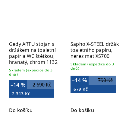
Gedy ARTU stojan s
Sapho X-STEEL držák
držákem na toaletní
toaletního papíru,
papír a WC štětkou,
nerez mat XS700
hranatý, chrom 1132
Skladem (expedice do 3
dnů)
Skladem (expedice do 3
dnů)
–14 %
790 Kč
–14 %
2 690 Kč
679 Kč
2 313 Kč
Do košíku
Do košíku