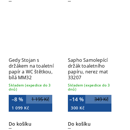
Gedy Stojan s
Sapho Samolepící
držákem na toaletní
držák toaletního
papír a WC štětkou,
papíru, nerez mat
bílá MM32
33207
Skladem (expedice do 3
Skladem (expedice do 3
dnů)
dnů)
–8 %
–14 %
1 195 Kč
349 Kč
1 099 Kč
300 Kč
Do košíku
Do košíku