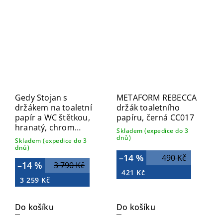
Gedy Stojan s
METAFORM REBECCA
držákem na toaletní
držák toaletního
papír a WC štětkou,
papíru, černá CC017
hranatý, chrom
Skladem (expedice do 3
783213
dnů)
Skladem (expedice do 3
dnů)
–14 %
490 Kč
–14 %
3 790 Kč
421 Kč
3 259 Kč
Do košíku
Do košíku