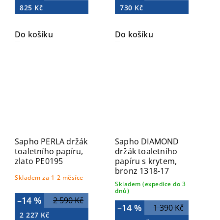
825 Kč
730 Kč
Do košíku
Do košíku
Sapho PERLA držák
Sapho DIAMOND
toaletního papíru,
držák toaletního
zlato PE0195
papíru s krytem,
bronz 1318-17
Skladem za 1-2 měsíce
Skladem (expedice do 3
dnů)
–14 %
2 590 Kč
–14 %
1 390 Kč
2 227 Kč