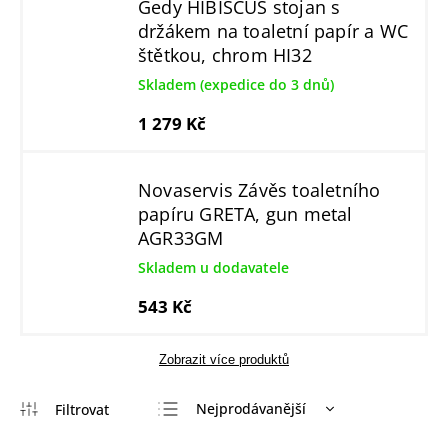
Gedy HIBISCUS stojan s
držákem na toaletní papír a WC
štětkou, chrom HI32
Skladem (expedice do 3 dnů)
1 279 Kč
Novaservis Závěs toaletního
papíru GRETA, gun metal
AGR33GM
Skladem u dodavatele
543 Kč
Zobrazit více produktů
Nejprodávanější
Nejlevnější