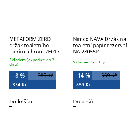
METAFORM ZERO
Nimco NAVA Držák na
držák toaletního
toaletní papír rezervní
papíru, chrom ZE017
NA 28055R
Skladem (expedice do 3
Skladem 1-3 dny
dnů)
–8 %
–14 %
385 Kč
999 Kč
354 Kč
859 Kč
Do košíku
Do košíku