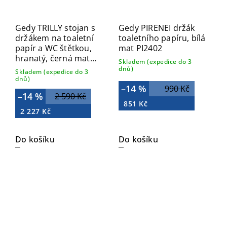
Gedy TRILLY stojan s
Gedy PIRENEI držák
držákem na toaletní
toaletního papíru, bílá
papír a WC štětkou,
mat PI2402
hranatý, černá mat
Skladem (expedice do 3
TR3214
dnů)
Skladem (expedice do 3
dnů)
–14 %
990 Kč
–14 %
2 590 Kč
851 Kč
2 227 Kč
Do košíku
Do košíku