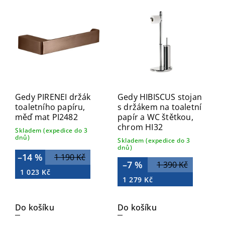
Nejdražší
Abecedně
Gedy PIRENEI držák
Gedy HIBISCUS stojan
toaletního papíru,
s držákem na toaletní
měď mat PI2482
papír a WC štětkou,
chrom HI32
Skladem (expedice do 3
dnů)
Skladem (expedice do 3
dnů)
–14 %
1 190 Kč
–7 %
1 390 Kč
1 023 Kč
1 279 Kč
Do košíku
Do košíku