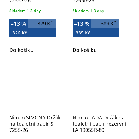
7255S-26
7255B-26
Skladem 1-3 dny
Skladem 1-3 dny
–13 %
–13 %
379 Kč
389 Kč
326 Kč
335 Kč
Do košíku
Do košíku
Nimco SIMONA Držák
Nimco LADA Držák na
na toaletní papír SI
toaletní papír rezervní
7255-26
LA 19055R-80