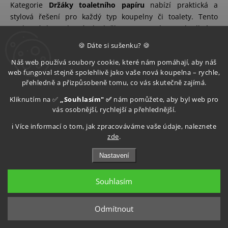
Kategorie
Držáky toaletního papíru
nabízí praktická a
stylová řešení pro každý typ koupelny či toalety. Tento
nezbytný koupelnový doplněk se postará o pohodlné a
přehledné uložení toaletního papíru – ať už řešíte malý
🍪 Dáte si sušenku? 🍪
prostor v bytovém jádru, nebo větší rodinnou koupelnu.
Náš web používá soubory cookie, které nám pomáhají, aby náš
Správně zvolený držák toaletního papíru přispívá k
web fungoval stejně spolehlivě jako vaše nová koupelna – rychle,
funkčnosti prostoru a zároveň ladí s celkovým designem
přehledně a přizpůsobeně tomu, co vás skutečně zajímá.
interiéru.
Kliknutím na ✅
„Souhlasím" ✅
nám pomůžete, aby byl web pro
V naší nabídce najdete různorodé typy držáků – od
vás osobnější, rychlejší a přehlednější.
klasických
nástěnných držáků
s krytem, přes
otevřené
ℹ️ Více informací o tom, jak zpracováváme vaše údaje, naleznete
modely
pro rychlou výměnu rolí, až po
držáky s policí nebo
zde
.
úložným prostorem
pro další doplňky. Výběr materiálů
zahrnuje odolné a snadno udržovatelné varianty z
nerezové
Nastavení
oceli
,
chromu
, ale i moderní
matné povrchové úpravy
,
které jsou odolné vůči vlhkosti a korozi.
Souhlasím
Klíčová slova, která zákazníci často vyhledávají, zahrnují
držáky toaletního papíru, koupelnové držáky papíru,
Odmítnout
nerezové držáky, designové držáky WC papíru, držáky s