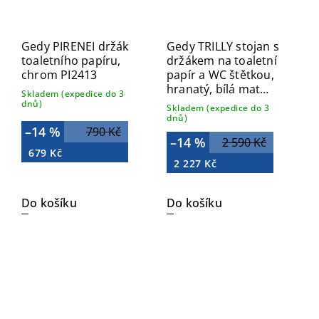
Gedy PIRENEI držák
Gedy TRILLY stojan s
toaletního papíru,
držákem na toaletní
chrom PI2413
papír a WC štětkou,
hranatý, bílá mat
Skladem (expedice do 3
TR3222
dnů)
Skladem (expedice do 3
dnů)
–14 %
790 Kč
–14 %
2 590 Kč
679 Kč
2 227 Kč
Do košíku
Do košíku