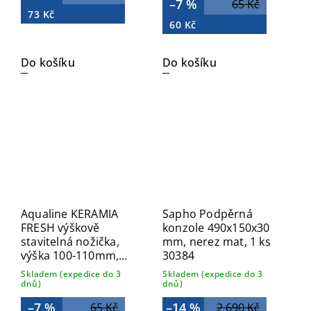
–7 %
65 Kč
73 Kč
60 Kč
Do košíku
Do košíku
Aqualine KERAMIA
Sapho Podpěrná
FRESH výškově
konzole 490x150x30
stavitelná nožička,
mm, nerez mat, 1 ks
výška 100-110mm,
30384
chrom 10077
Skladem (expedice do 3
Skladem (expedice do 3
dnů)
dnů)
–7 %
–14 %
65 Kč
2 690 Kč