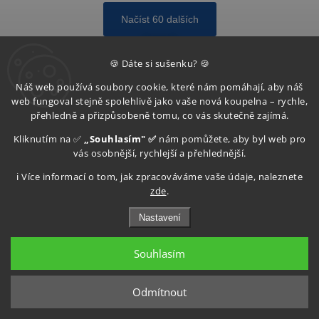
Načíst 60 dalších
1
3
🍪 Dáte si sušenku? 🍪
Nahoru
Náš web používá soubory cookie, které nám pomáhají, aby náš
web fungoval stejně spolehlivě jako vaše nová koupelna – rychle,
Kategorie
Příslušenství k nábytku
nabízí
drobné, ale
přehledně a přizpůsobeně tomu, co vás skutečně zajímá.
zásadní prvky
, které doplňují váš koupelnový nábytek a
Kliknutím na ✅
„Souhlasím" ✅
nám pomůžete, aby byl web pro
zvyšují jeho
funkčnost, komfort i estetický dojem
. Toto
vás osobnější, rychlejší a přehlednější.
příslušenství vám pomůže dokončit vybavení koupelny tak,
ℹ️ Více informací o tom, jak zpracováváme vaše údaje, naleznete
aby byl každý detail
praktický, přehledný a sladěný s
zde
.
celkovým designem prostoru
.
Nastavení
V této kategorii najdete
úchyty, madla, kolečka, montážní
sady, krytky, úchytky, dorazy či úchopové profily
vhodné
Souhlasím
pro umyvadlové skříňky, vysoké skříně, horní skříňky či
nábytkové sestavy. Mezi nejčastěji vyhledávané výrazy patří
příslušenství k nábytku, uchycení skříněk, nábytkové
Odmítnout
úchytky, montážní komponenty pro koupelný nábytek nebo