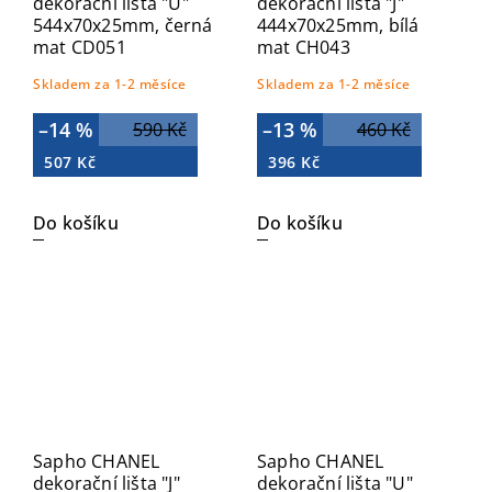
dekorační lišta "U"
dekorační lišta "J"
544x70x25mm, černá
444x70x25mm, bílá
mat CD051
mat CH043
Skladem za 1-2 měsíce
Skladem za 1-2 měsíce
–14 %
–13 %
590 Kč
460 Kč
507 Kč
396 Kč
Do košíku
Do košíku
Sapho CHANEL
Sapho CHANEL
dekorační lišta "J"
dekorační lišta "U"