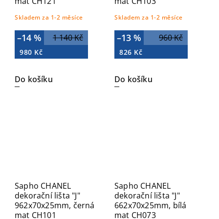
mat CH121
mat CH103
Skladem za 1-2 měsíce
Skladem za 1-2 měsíce
–14 %
–13 %
1 140 Kč
960 Kč
980 Kč
826 Kč
Do košíku
Do košíku
Sapho CHANEL
Sapho CHANEL
dekorační lišta "J"
dekorační lišta "J"
962x70x25mm, černá
662x70x25mm, bílá
mat CH101
mat CH073