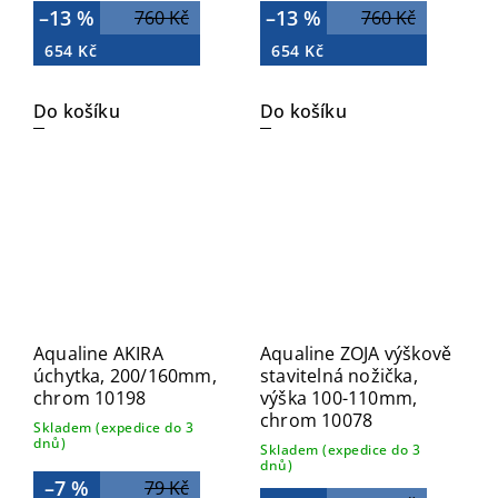
–13 %
–13 %
760 Kč
760 Kč
654 Kč
654 Kč
Do košíku
Do košíku
Aqualine AKIRA
Aqualine ZOJA výškově
úchytka, 200/160mm,
stavitelná nožička,
chrom 10198
výška 100-110mm,
chrom 10078
Skladem (expedice do 3
dnů)
Skladem (expedice do 3
dnů)
–7 %
79 Kč