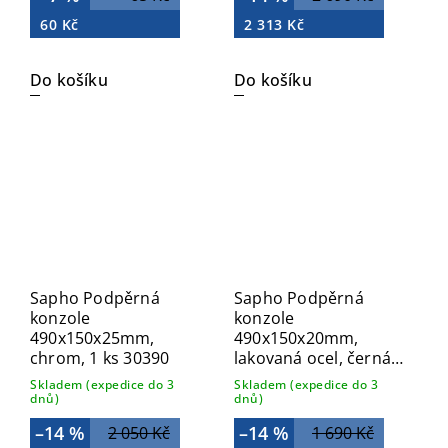
60 Kč
2 313 Kč
Do košíku
Do košíku
Sapho Podpěrná
Sapho Podpěrná
konzole
konzole
490x150x25mm,
490x150x20mm,
chrom, 1 ks 30390
lakovaná ocel, černá
mat, 1 ks 30360
Skladem (expedice do 3
Skladem (expedice do 3
dnů)
dnů)
–14 %
–14 %
2 050 Kč
1 690 Kč