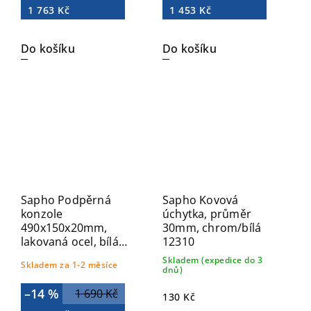
1 763 Kč
1 453 Kč
Do košíku
Do košíku
Sapho Podpěrná
Sapho Kovová
konzole
úchytka, průměr
490x150x20mm,
30mm, chrom/bílá
lakovaná ocel, bílá
12310
mat, 1 ks 30361
Skladem (expedice do 3
Skladem za 1-2 měsíce
dnů)
–14 %
1 690 Kč
130 Kč