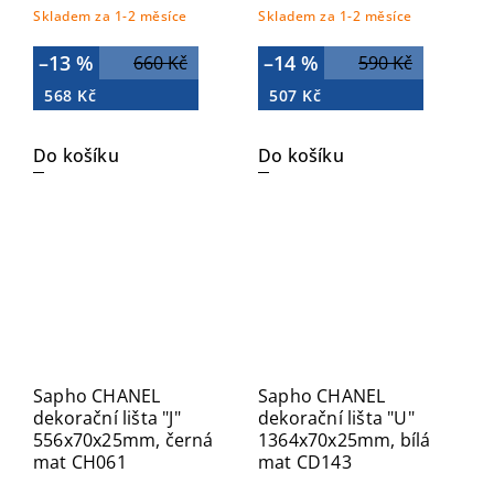
Skladem za 1-2 měsíce
Skladem za 1-2 měsíce
–13 %
–14 %
660 Kč
590 Kč
568 Kč
507 Kč
Do košíku
Do košíku
Sapho CHANEL
Sapho CHANEL
dekorační lišta "J"
dekorační lišta "U"
556x70x25mm, černá
1364x70x25mm, bílá
mat CH061
mat CD143