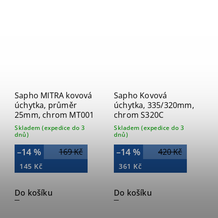
Sapho MITRA kovová
Sapho Kovová
úchytka, průměr
úchytka, 335/320mm,
25mm, chrom MT001
chrom S320C
Skladem (expedice do 3
Skladem (expedice do 3
dnů)
dnů)
–14 %
–14 %
169 Kč
420 Kč
145 Kč
361 Kč
Do košíku
Do košíku