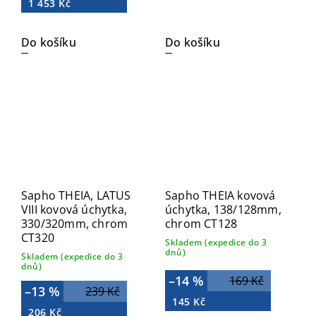
1 453 Kč
Do košíku
Do košíku
Sapho THEIA, LATUS
Sapho THEIA kovová
VIII kovová úchytka,
úchytka, 138/128mm,
330/320mm, chrom
chrom CT128
CT320
Skladem (expedice do 3
dnů)
Skladem (expedice do 3
dnů)
–14 %
169 Kč
–13 %
239 Kč
145 Kč
206 Kč