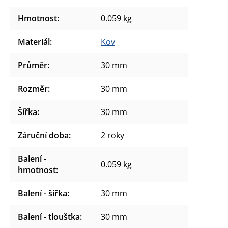
Hmotnost
:
0.059 kg
Materiál
:
Kov
Průměr
:
30 mm
Rozměr
:
30 mm
Šířka
:
30 mm
Záruční doba
:
2 roky
Balení -
0.059 kg
hmotnost
:
Balení - šířka
:
30 mm
Balení - tloušťka
:
30 mm