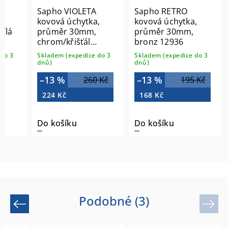
Sapho VIOLETA
Sapho RETRO
ěr
kovová úchytka,
kovová úchytka,
ílá
průměr 30mm,
průměr 30mm,
chrom/křišťál
bronz 12936
Swarovski VI001
do 3
Skladem (expedice do 3
Skladem (expedice do 3
dnů)
dnů)
–13 %
–13 %
260 Kč
195 Kč
224 Kč
168 Kč
Do košíku
Do košíku
Podobné (3)
Previous
Next