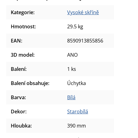
Kategorie
:
Vysoké skříně
Hmotnost
:
29.5 kg
EAN
:
8590913855856
3D model
:
ANO
Balení
:
1 ks
Balení obsahuje
:
Úchytka
Barva
:
Bílá
Dekor
:
Starobílá
Hloubka
:
390 mm