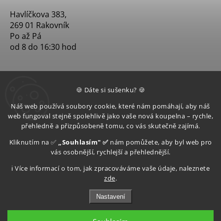
Havlíčkova 383,
269 01 Rakovník
Po až Pá
od 8 do 16:30 hod
🍪 Dáte si sušenku? 🍪
Náš web používá soubory cookie, které nám pomáhají, aby náš
web fungoval stejně spolehlivě jako vaše nová koupelna – rychle,
přehledně a přizpůsobeně tomu, co vás skutečně zajímá.
Kliknutím na ✅
„Souhlasím" ✅
nám pomůžete, aby byl web pro
vás osobnější, rychlejší a přehlednější.
ℹ️ Více informací o tom, jak zpracováváme vaše údaje, naleznete
zde
.
Nastavení