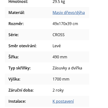
Hmotnost
:
29.5 kg
Materiál
:
Masiv dřevo/dýha
Rozměr
:
49x170x39 cm
Série
:
CROSS
Směr otevírání
:
Levé
Šířka
:
490 mm
Typ skříňky
:
Zásuvky a dvířka
Výška
:
1700 mm
Záruční doba
:
2 roky
Instalace
:
K postavení