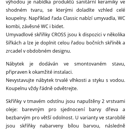
výhodou je nabídka produktů sanitární keramiky ve
shodném tvaru, se kterými doladíte vzhled celé
koupelny. Například řada Classic nabízí umyvadla, WC
kombi, závěsné WC i bidet.
Umyvadlové skříňky CROSS jsou k dispozici v několika
šířkách a lze je doplnit celou řadou bočních skříněk a
zrcadel v obdobném designu.
Nábytek je dodáván ve smontovaném stavu,
připraven k okamžité instalaci.
Nevystavujte nábytek trvalé vlhkosti a styku s vodou.
Koupelnu vždy řádně odvětrejte.
Skříňky v tmavém odstínu jsou napuštěny 2 vrstvami
oleje: barevným pro sjednocení barvy dřeva a
bezbarvým pro větší odolnost. U varianty ve starobílé
jsou skříňky nabarveny bílou barvou, následně