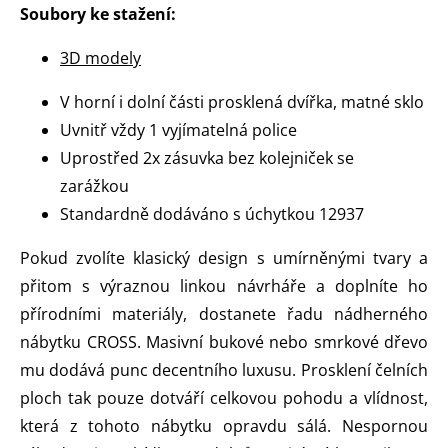
Soubory ke stažení:
3D modely
V horní i dolní části prosklená dvířka, matné sklo
Uvnitř vždy 1 vyjímatelná police
Uprostřed 2x zásuvka bez kolejniček se
zarážkou
Standardně dodáváno s úchytkou 12937
Pokud zvolíte klasický design s umírněnými tvary a
přitom s výraznou linkou návrháře a doplníte ho
přírodními materiály, dostanete řadu nádherného
nábytku CROSS. Masivní bukové nebo smrkové dřevo
mu dodává punc decentního luxusu. Prosklení čelních
ploch tak pouze dotváří celkovou pohodu a vlídnost,
která z tohoto nábytku opravdu sálá. Nespornou