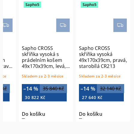
Sapho5
Sapho5
Sapho CROSS
Sapho CROSS
s
skříňka vysoká s
skříňka vysoká
em
prádelním košem
49x170x39cm, pravá,
pravá,
49x170x39cm, levá,
starobílá CR213
5
starobílá CR216
síce
Skladem za 2-3 měsíce
Skladem za 2-3 měsíce
–14 %
–14 %
 Kč
35 840 Kč
32 140 Kč
30 822 Kč
27 640 Kč
Do košíku
Do košíku