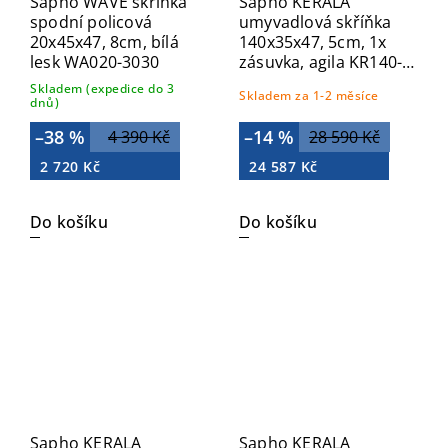
Sapho WAVE skříňka
Sapho KERALA
spodní policová
umyvadlová skříňka
20x45x47, 8cm, bílá
140x35x47, 5cm, 1x
lesk WA020-3030
zásuvka, agila KR140-
4343
Skladem (expedice do 3
Skladem za 1-2 měsíce
dnů)
–38 %
–14 %
4 390 Kč
28 590 Kč
2 720 Kč
24 587 Kč
Do košíku
Do košíku
Sapho KERALA
Sapho KERALA