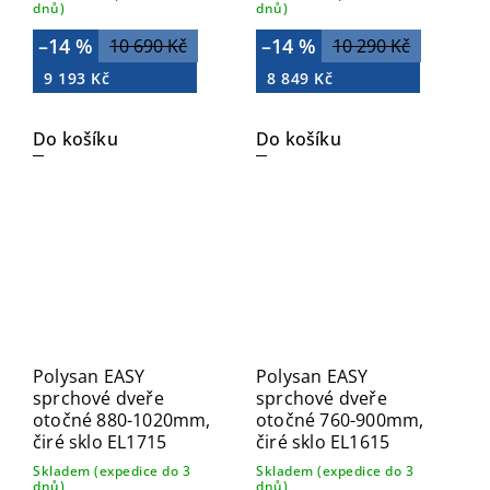
dnů)
dnů)
–14 %
–14 %
10 690 Kč
10 290 Kč
9 193 Kč
8 849 Kč
Do košíku
Do košíku
Polysan EASY
Polysan EASY
sprchové dveře
sprchové dveře
otočné 880-1020mm,
otočné 760-900mm,
čiré sklo EL1715
čiré sklo EL1615
Skladem (expedice do 3
Skladem (expedice do 3
dnů)
dnů)