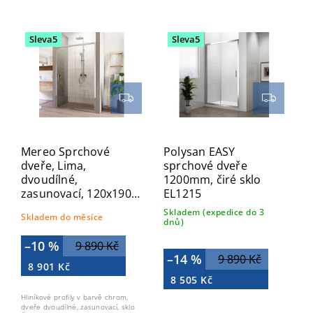
Nejlevnější
Nejdražší
Sleva5
Sleva5
Abecedně
Mereo Sprchové
Polysan EASY
dveře, Lima,
sprchové dveře
dvoudílné,
1200mm, čiré sklo
zasunovací, 120x190
EL1215
cm, chrom ALU, sklo
Skladem (expedice do 3
Skladem do měsíce
Čiré CK80423K
dnů)
–10 %
9 890 Kč
–14 %
9 890 Kč
8 901 Kč
8 505 Kč
Hliníkové profily v barvě chrom,
dveře dvoudílné, zasunovací, sklo