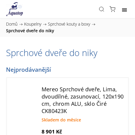
Domů
/
Koupelny
/
Sprchové kouty a boxy
/
Sprchové dveře do niky
Sprchové dveře do niky
Nejprodávanější
Mereo Sprchové dveře, Lima,
dvoudílné, zasunovací, 120x190
cm, chrom ALU, sklo Čiré
CK80423K
Skladem do měsíce
8 901 Kč