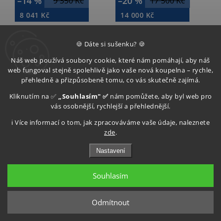
–14 %
–20 %
9 350 Kč
17 500 Kč
8 041 Kč
14 000 Kč
Do košíku
Do košíku
🍪 Dáte si sušenku? 🍪
Náš web používá soubory cookie, které nám pomáhají, aby náš
web fungoval stejně spolehlivě jako vaše nová koupelna – rychle,
Sleva5
přehledně a přizpůsobeně tomu, co vás skutečně zajímá.
Kliknutím na ✅
„Souhlasím" ✅
nám pomůžete, aby byl web pro
vás osobnější, rychlejší a přehlednější.
ℹ️ Více informací o tom, jak zpracováváme vaše údaje, naleznete
zde
.
Polysan EASY
Gelco DRAGON
Nastavení
sprchové dveře
sprchové dveře
1000mm, čiré sklo
1400mm, čiré sklo
Souhlasím
EL1015
GD4614
Skladem (expedice do 3
Skladem (expedice do 3
dnů)
dnů)
Odmítnout
–14 %
–20 %
9 050 Kč
16 050 Kč