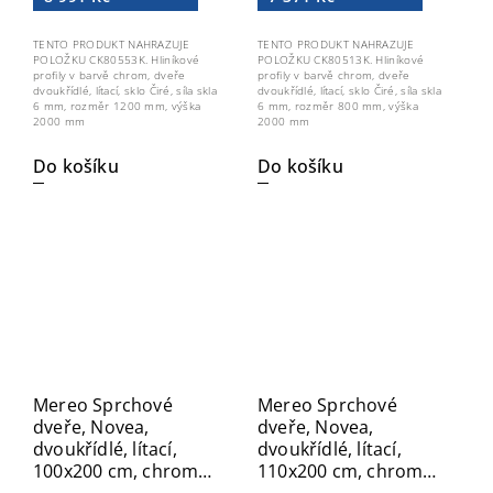
TENTO PRODUKT NAHRAZUJE
TENTO PRODUKT NAHRAZUJE
POLOŽKU CK80553K. Hliníkové
POLOŽKU CK80513K. Hliníkové
profily v barvě chrom, dveře
profily v barvě chrom, dveře
dvoukřídlé, lítací, sklo Čiré, síla skla
dvoukřídlé, lítací, sklo Čiré, síla skla
6 mm, rozměr 1200 mm, výška
6 mm, rozměr 800 mm, výška
2000 mm
2000 mm
Do košíku
Do košíku
Mereo Sprchové
Mereo Sprchové
dveře, Novea,
dveře, Novea,
dvoukřídlé, lítací,
dvoukřídlé, lítací,
100x200 cm, chrom
110x200 cm, chrom