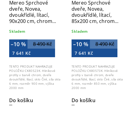
Mereo Sprchové
Mereo Sprchové
dveře, Novea,
dveře, Novea,
dvoukřídlé, lítací,
dvoukřídlé, lítací,
90x200 cm, chrom
85x200 cm, chrom
ALU, sklo Čiré
ALU, sklo Čiré
Skladem
Skladem
CK80523Z
CK80573Z
–10 %
–10 %
8 490 Kč
8 490 Kč
7 641 Kč
7 641 Kč
TENTO PRODUKT NAHRAZUJE
TENTO PRODUKT NAHRAZUJE
POLOŽKU CK80523K. Hliníkové
POLOŽKU CK80573K. Hliníkové
profily v barvě chrom, dveře
profily v barvě chrom, dveře
dvoukřídlé, lítací, sklo Čiré, síla skla
dvoukřídlé, lítací, sklo Čiré, síla skla
6 mm, rozměr 900 mm, výška
6 mm, rozměr 850 mm, výška
2000 mm
2000 mm
Do košíku
Do košíku