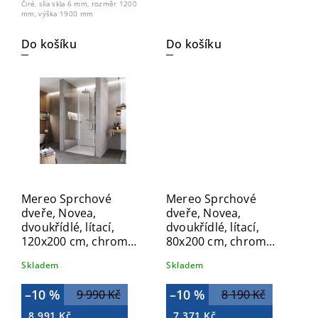
Čiré, síla skla 6 mm, rozměr 1200
mm, výška 1900 mm
Do košíku
Do košíku
Mereo Sprchové
Mereo Sprchové
dveře, Novea,
dveře, Novea,
dvoukřídlé, lítací,
dvoukřídlé, lítací,
120x200 cm, chrom
80x200 cm, chrom
ALU, sklo Čiré
ALU, sklo Čiré
Skladem
Skladem
CK80553Z
CK80513Z
–10 %
–10 %
9 990 Kč
8 190 Kč
8 991 Kč
7 371 Kč