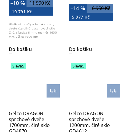
–10 %
11 990 Kč
–14 %
6 950 Kč
10 791 Kč
5 977 Kč
Hliníkové profily v barvě chrom,
dveře čtyřdílné, zasunovací, sklo
Čiré, síla skla 6 mm, rozměr 1600
mm, výška 1900 mm
Do košíku
Do košíku
Sleva5
Sleva5
Gelco DRAGON
Gelco DRAGON
sprchové dveře
sprchové dveře
1700mm, čiré sklo
1200mm, čiré sklo
GD4870
GD4612