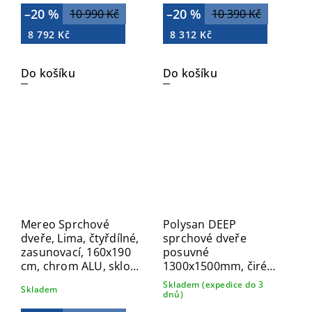
–20 %
–20 %
10 990 Kč
10 390 Kč
8 792 Kč
8 312 Kč
Do košíku
Do košíku
Mereo Sprchové
Polysan DEEP
dveře, Lima, čtyřdílné,
sprchové dveře
zasunovací, 160x190
posuvné
cm, chrom ALU, sklo
1300x1500mm, čiré
Čiré CK80463K
sklo MD1315
Skladem (expedice do 3
Skladem
dnů)