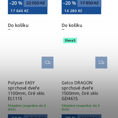
–20 %
–20 %
22 050 Kč
17 850 Kč
17 640 Kč
14 280 Kč
Do košíku
Do košíku
Sleva5
Polysan EASY
Gelco DRAGON
sprchové dveře
sprchové dveře
1100mm, čiré sklo
1500mm, čiré sklo
EL1115
GD4615
Skladem (expedice do 3
Skladem (expedice do 3
dnů)
dnů)