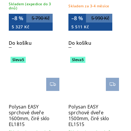
Skladem (expedice do 3
Skladem za 3-4 měsíce
dnů)
–8 %
–8 %
5 790 Kč
5 990 Kč
5 327 Kč
5 511 Kč
Do košíku
Do košíku
Sleva5
Sleva5
Polysan EASY
Polysan EASY
sprchové dveře
sprchové dveře
1600mm, čiré sklo
1500mm, čiré sklo
EL1815
EL1515