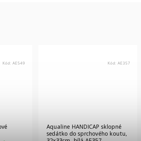
Kód:
AE549
Kód:
AE357
ové
Aqualine HANDICAP sklopné
sedátko do sprchového koutu,
32x33cm, bílá AE357