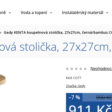
yně
Voda a topení
Instalatérský materiál
Gedy KENTA koupelnová stolička, 27x27cm, černá/bambus 
vá stolička, 27x27c
Neohodnoc
Kód:
CO77
Značka:
Gedy
–7 %
990 Kč
911 Kč