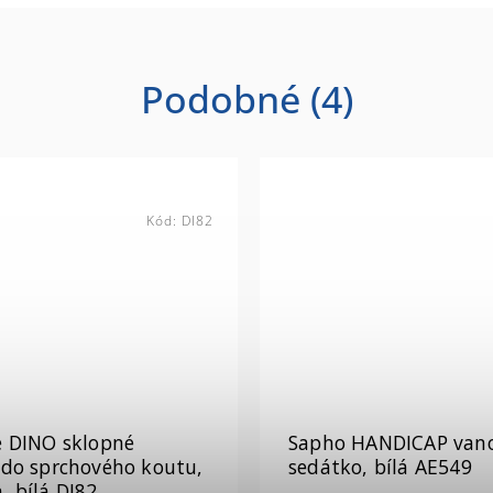
Podobné (4)
Kód:
DI82
e DINO sklopné
Sapho HANDICAP van
 do sprchového koutu,
sedátko, bílá AE549
 bílá DI82