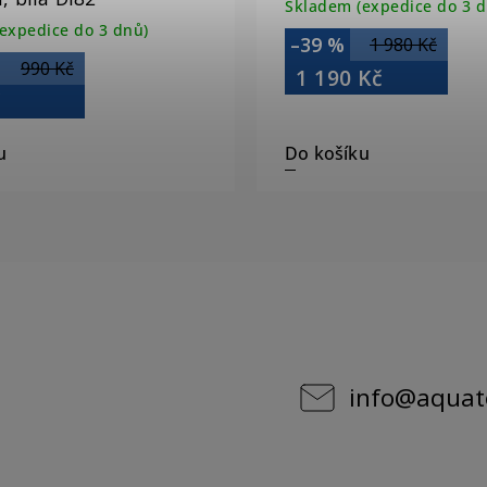
Skladem (expedice do 3 d
expedice do 3 dnů)
–39 %
1 980 Kč
990 Kč
1 190 Kč
č
u
Do košíku
info
@
aquat