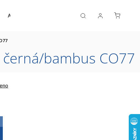
Akce a výprodej
Návrh koupelny
Reference
CO77
m, černá/bambus CO77
eno