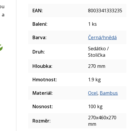
ou
EAN
:
8003341333235
 a
Balení
:
1 ks
Barva
:
Černá/hnědá
Sedátko /
Druh
:
Stolička
Hloubka
:
270 mm
Hmotnost
:
1.9 kg
Materiál
:
Ocel
,
Bambus
Nosnost
:
100 kg
270x460x270
Rozměr
:
mm