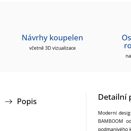
Návrhy koupelen
Os
r
včetně 3D vizualizace
na
Detailní
Popis
Moderní desig
BAMBOOM od i
podmanivého k