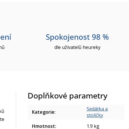
ení
Spokojenost 98 %
nů
dle uživatelů heureky
Doplňkové parametry
Sedátka a
ků
Kategorie
:
stoličky
te
Hmotnost
:
1.9 kg