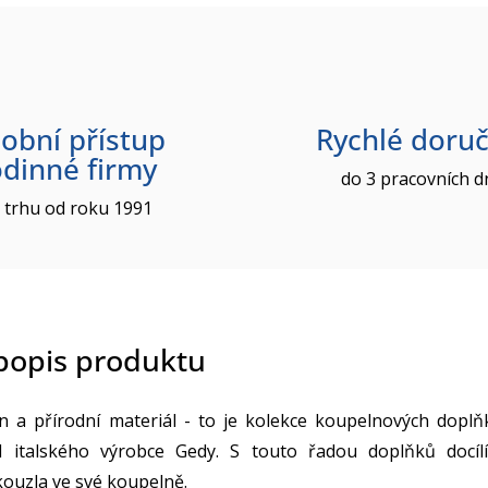
obní přístup
Rychlé doruč
odinné firmy
do 3 pracovních d
 trhu od roku 1991
 popis produktu
n a přírodní materiál - to je kolekce koupelnových doplň
talského výrobce Gedy. S touto řadou doplňků docílí
ouzla ve své koupelně.