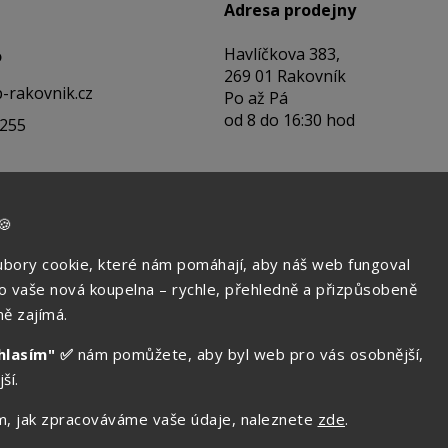
Adresa prodejny
Havlíčkova 383,
o
269 01 Rakovník
-rakovnik.cz
Po až Pá
od 8 do 16:30 hod
 255
🍪
bory cookie, které nám pomáhají, aby náš web fungoval
ko vaše nová koupelna – rychle, přehledně a přizpůsobeně
ě zajímá.
hlasím" ✅
nám pomůžete, aby byl web pro vás osobnější,
ší.
Copyright 2026
Aquatop s.r.o
. Všechna práva vyhrazena.
tom, jak zpracováváme vaše údaje, naleznete
zde
.
Upravit nastavení cookies