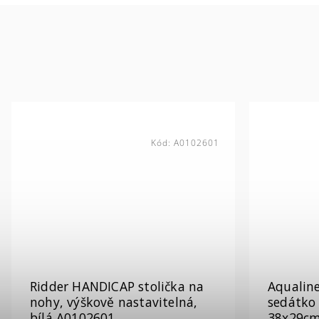
Kód:
A0102601
Ridder HANDICAP stolička na
Aqualin
nohy, výškově nastavitelná,
sedátko
bílá A0102601
38x29cm,