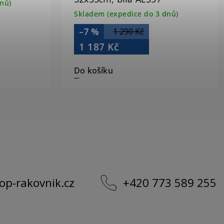
nů)
Skladem (expedice do 3 dnů)
–7 %
1 290 Kč
1 187 Kč
Do košíku
op-rakovnik.cz
+420 773 589 255