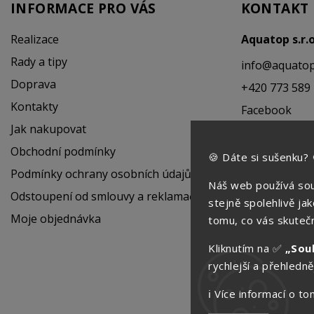
INFORMACE PRO VÁS
KONTAKT
Realizace
Aquatop s.r.
Rady a tipy
info
@
aquatop
Doprava
+420 773 589
Kontakty
Facebook
Jak nakupovat
Instagram
Obchodní podmínky
🍪 Dáte si sušenku? 
Podmínky ochrany osobních údajů
Náš web používá sou
Odstoupení od smlouvy a reklamační řád
stejně spolehlivě ja
Moje objednávka
tomu, co vás skutečn
Kliknutím na ✅
„Sou
rychlejší a přehledněj
ℹ️ Více informací o 