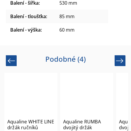
Balení - šířka
:
530 mm
Balení - tloušťka
:
85 mm
Balení - výška
:
60 mm
Podobné (4)
Previous
Next
Aqualine WHITE LINE
Aqualine RUMBA
Aqua
držák ručníků
dvojitý držák
dvoji