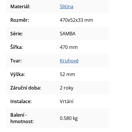
Materiál
:
Slitina
Rozměr
:
470x52x33 mm
Série
:
SAMBA
Šířka
:
470 mm
Tvar
:
Kruhové
Výška
:
52 mm
Záruční doba
:
2 roky
Instalace
:
Vrtání
Balení -
0.580 kg
hmotnost
: