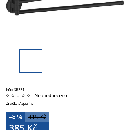
Kód:
SB221
Neohodnoceno
Značka:
Aqualine
–8 %
419 Kč
385 Kč