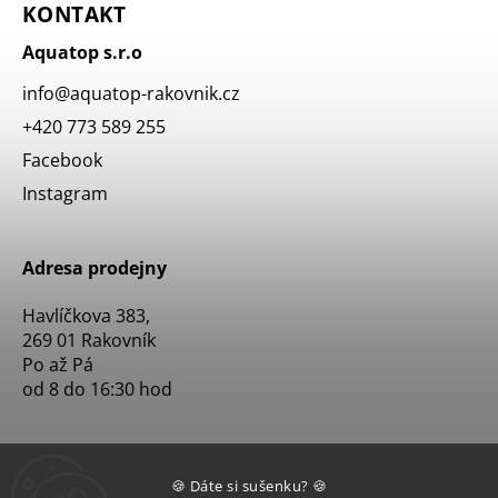
KONTAKT
Aquatop s.r.o
info
@
aquatop-rakovnik.cz
+420 773 589 255
Facebook
Instagram
Adresa prodejny
Havlíčkova 383,
269 01 Rakovník
Po až Pá
od 8 do 16:30 hod
🍪 Dáte si sušenku? 🍪