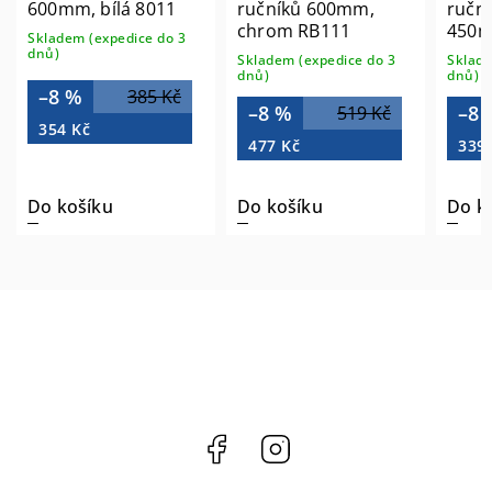
600mm, bílá 8011
ručníků 600mm,
ručn
chrom RB111
450m
Skladem (expedice do 3
RB12
dnů)
Skladem (expedice do 3
Sklade
dnů)
dnů)
–8 %
385 Kč
–8 %
–8 
519 Kč
354 Kč
477 Kč
339
Do košíku
Do košíku
Do k
Facebook
Instagram