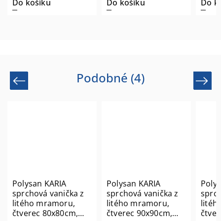
Do košíku
Do košíku
Do k
Podobné (4)
Previous
Next
Polysan KARIA
Polysan KARIA
Poly
sprchová vanička z
sprchová vanička z
sprch
litého mramoru,
litého mramoru,
lité
čtverec 80x80cm,
čtverec 90x90cm,
čtve