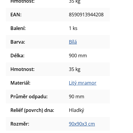
Hmotnost
:
35 kg
EAN
:
8590913944208
Balení
:
1 ks
Barva
:
Bílá
Délka
:
900 mm
Hmotnost
:
35 kg
Materiál
:
Litý mramor
Průměr odpadu
:
90 mm
Reliéf (povrch) dna
:
Hladký
Rozměr
:
90x90x3 cm