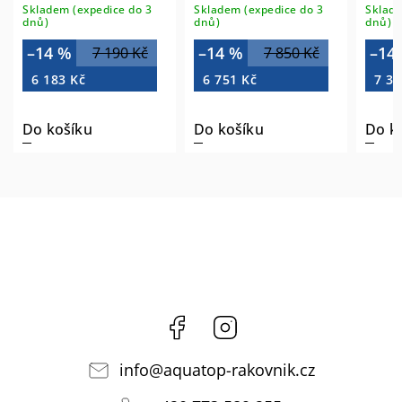
bílá 42511
bílá 43511
bílá 
Skladem (expedice do 3
Skladem (expedice do 3
Sklade
dnů)
dnů)
dnů)
–14 %
–14 %
–14
7 190 Kč
7 850 Kč
6 183 Kč
6 751 Kč
7 30
Do košíku
Do košíku
Do k
Facebook
Instagram
info
@
aquatop-rakovnik.cz