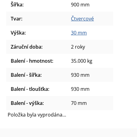
Šířka
:
900 mm
Tvar
:
Čtvercové
Výška
:
30 mm
Záruční doba
:
2 roky
Balení - hmotnost
:
35.000 kg
Balení - šířka
:
930 mm
Balení - tloušťka
:
930 mm
Balení - výška
:
70 mm
Položka byla vyprodána…