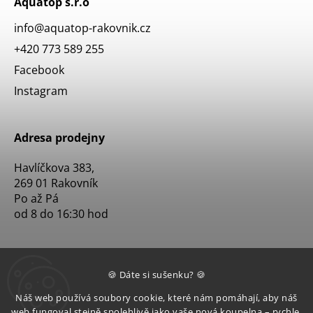
Aquatop s.r.o
info
@
aquatop-rakovnik.cz
+420 773 589 255
Facebook
Instagram
Adresa prodejny
Havlíčkova 383,
269 01 Rakovník
Po až Pá
od 8 do 16:30 hod
🍪 Dáte si sušenku? 🍪
Náš web používá soubory cookie, které nám pomáhají, aby náš
web fungoval stejně spolehlivě jako vaše nová koupelna – rychle,