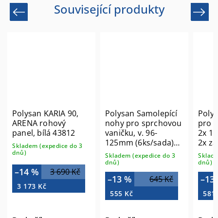
Související produkty
Previous
Next
Polysan KARIA 90,
Polysan Samolepící
Polys
ARENA rohový
nohy pro sprchovou
pro v
panel, bílá 43812
vaničku, v. 96-
2x 1
125mm (6ks/sada)
2x za
Skladem (expedice do 3
PV006
9102
dnů)
Skladem (expedice do 3
Sklade
dnů)
dnů)
–14 %
3 690 Kč
–13 %
–13
645 Kč
3 173 Kč
555 Kč
581