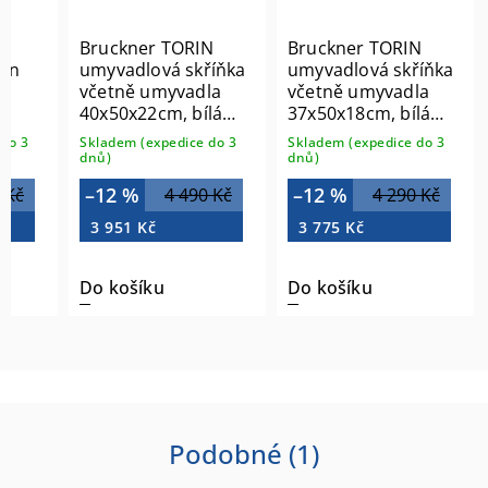
Bruckner TORIN
Bruckner TORIN
fon
umyvadlová skříňka
umyvadlová skříňka
á
včetně umyvadla
včetně umyvadla
40x50x22cm, bílá
37x50x18cm, bílá
500.118.0
500.119.0
do 3
Skladem (expedice do 3
Skladem (expedice do 3
dnů)
dnů)
–12 %
–12 %
 Kč
4 490 Kč
4 290 Kč
3 951 Kč
3 775 Kč
Do košíku
Do košíku
Podobné (1)