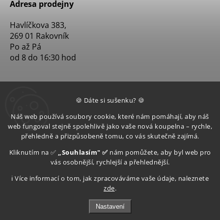
Adresa prodejny
Havlíčkova 383,
269 01 Rakovník
Po až Pá
od 8 do 16:30 hod
🍪 Dáte si sušenku? 🍪
Náš web používá soubory cookie, které nám pomáhají, aby náš
web fungoval stejně spolehlivě jako vaše nová koupelna – rychle,
přehledně a přizpůsobeně tomu, co vás skutečně zajímá.
Kliknutím na ✅
„Souhlasím" ✅
nám pomůžete, aby byl web pro
vás osobnější, rychlejší a přehlednější.
ℹ️ Více informací o tom, jak zpracováváme vaše údaje, naleznete
zde
.
Nastavení