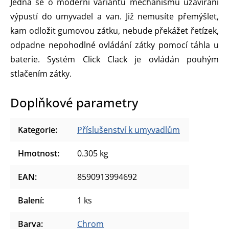
Jedná se o moderní variantu mechanismu uzavírání
výpustí do umyvadel a van. Již nemusíte přemýšlet,
kam odložit gumovou zátku, nebude překážet řetízek,
odpadne nepohodlné ovládání zátky pomocí táhla u
baterie. Systém Click Clack je ovládán pouhým
stlačením zátky.
Doplňkové parametry
Kategorie
:
Příslušenství k umyvadlům
Hmotnost
:
0.305 kg
EAN
:
8590913994692
Balení
:
1 ks
Barva
:
Chrom