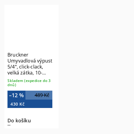
Bruckner
Umyvadlová výpust
5/4“, click-clack,
velká zátka, 10-
55mm, chrom
Skladem (expedice do 3
151.307.1
dnů)
–12 %
489 Kč
430 Kč
Do košíku