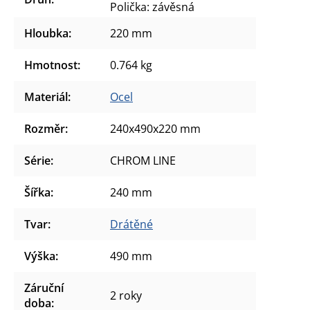
Polička: závěsná
Hloubka
:
220 mm
Hmotnost
:
0.764 kg
Materiál
:
Ocel
Rozměr
:
240x490x220 mm
Série
:
CHROM LINE
Šířka
:
240 mm
Tvar
:
Drátěné
Výška
:
490 mm
Záruční
2 roky
doba
: