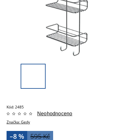
Kód:
2485
Neohodnoceno
Značka:
Gedy
–8 %
595 Kč