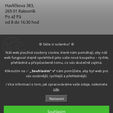
Havlíčkova 383,
269 01 Rakovník
Po až Pá
od 8 do 16:30 hod
🍪 Dáte si sušenku? 🍪
Náš web používá soubory cookie, které nám pomáhají, aby náš
web fungoval stejně spolehlivě jako vaše nová koupelna – rychle,
přehledně a přizpůsobeně tomu, co vás skutečně zajímá.
Kliknutím na ✅
„Souhlasím" ✅
nám pomůžete, aby byl web pro
vás osobnější, rychlejší a přehlednější.
ℹ️ Více informací o tom, jak zpracováváme vaše údaje, naleznete
zde
.
Nastavení
Souhlasím