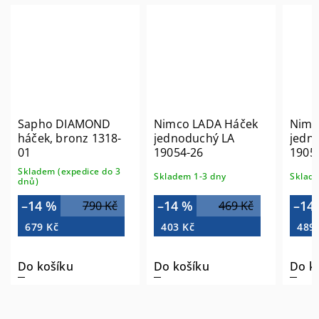
Sapho DIAMOND
Nimco LADA Háček
Nimc
háček, bronz 1318-
jednoduchý LA
jedn
01
19054-26
1905
Skladem (expedice do 3
Skladem 1-3 dny
Sklade
dnů)
–14 %
–14 %
–14
790 Kč
469 Kč
679 Kč
403 Kč
489
Do košíku
Do košíku
Do k