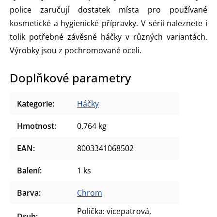
police zaručují dostatek místa pro používané
kosmetické a hygienické přípravky. V sérii naleznete i
tolik potřebné závěsné háčky v různých variantách.
Výrobky jsou z pochromované oceli.
Doplňkové parametry
Kategorie
:
Háčky
Hmotnost
:
0.764 kg
EAN
:
8003341068502
Balení
:
1 ks
Barva
:
Chrom
Polička: vícepatrová,
Druh
: