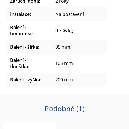
Záruční doba
:
2 roky
Instalace
:
Na postavení
Balení -
0.306 kg
hmotnost
:
Balení - šířka
:
95 mm
Balení -
105 mm
tloušťka
:
Balení - výška
:
200 mm
Podobné (1)