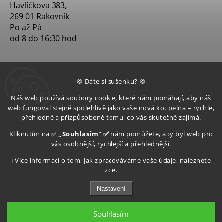
Havlíčkova 383,
269 01 Rakovník
Po až Pá
od 8 do 16:30 hod
🍪 Dáte si sušenku? 🍪
Náš web používá soubory cookie, které nám pomáhají, aby náš
web fungoval stejně spolehlivě jako vaše nová koupelna – rychle,
přehledně a přizpůsobeně tomu, co vás skutečně zajímá.
Kliknutím na ✅
„Souhlasím" ✅
nám pomůžete, aby byl web pro
vás osobnější, rychlejší a přehlednější.
ℹ️ Více informací o tom, jak zpracováváme vaše údaje, naleznete
zde
.
Nastavení
Souhlasím
Copyright 2026
Aquatop s.r.o
. Všechna práva vyhrazena.