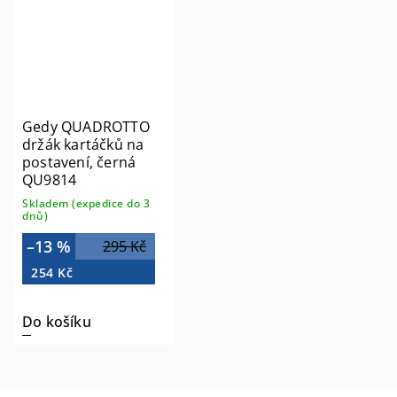
Gedy QUADROTTO
držák kartáčků na
postavení, černá
QU9814
Skladem (expedice do 3
dnů)
–13 %
295 Kč
254 Kč
Do košíku