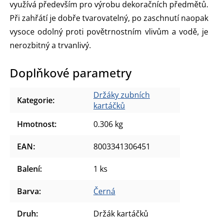
využívá především pro výrobu dekoračních předmětů.
Při zahřátí je dobře tvarovatelný, po zaschnutí naopak
vysoce odolný proti povětrnostním vlivům a vodě, je
nerozbitný a trvanlivý.
Doplňkové parametry
Držáky zubních
Kategorie
:
kartáčků
Hmotnost
:
0.306 kg
EAN
:
8003341306451
Balení
:
1 ks
Barva
:
Černá
Druh
:
Držák kartáčků