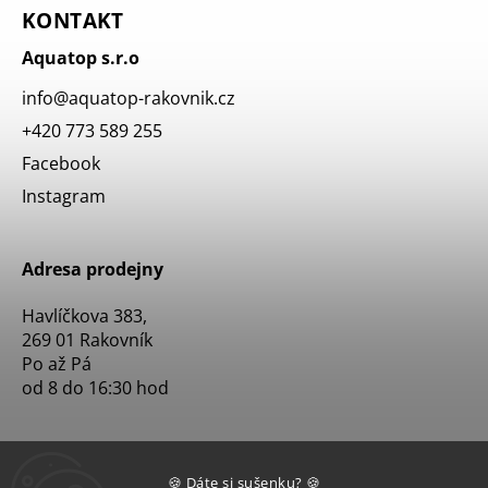
KONTAKT
Aquatop s.r.o
info
@
aquatop-rakovnik.cz
+420 773 589 255
Facebook
Instagram
Adresa prodejny
Havlíčkova 383,
269 01 Rakovník
Po až Pá
od 8 do 16:30 hod
🍪 Dáte si sušenku? 🍪