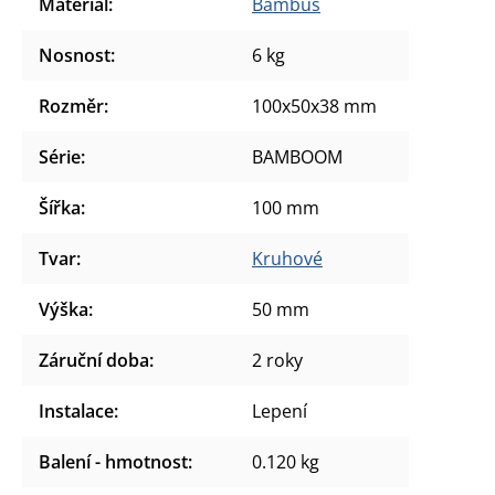
Materiál
:
Bambus
Nosnost
:
6 kg
Rozměr
:
100x50x38 mm
Série
:
BAMBOOM
Šířka
:
100 mm
Tvar
:
Kruhové
Výška
:
50 mm
Záruční doba
:
2 roky
Instalace
:
Lepení
Balení - hmotnost
:
0.120 kg