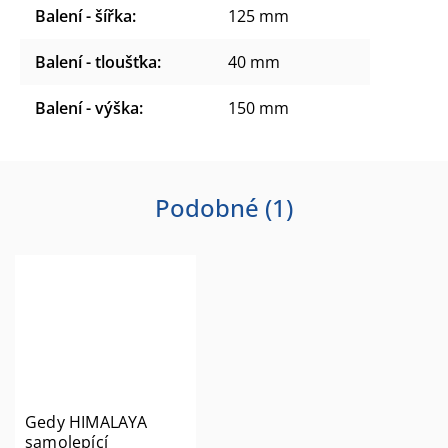
Balení - šířka
:
125 mm
Balení - tloušťka
:
40 mm
Balení - výška
:
150 mm
Podobné (1)
Gedy HIMALAYA
samolepící