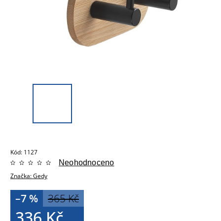
Kód:
1127
Neohodnoceno
Značka:
Gedy
–7 %
365 Kč
336 Kč