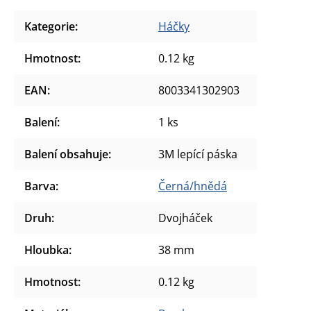
Kategorie
:
Háčky
Hmotnost
:
0.12 kg
EAN
:
8003341302903
Balení
:
1 ks
Balení obsahuje
:
3M lepící páska
Barva
:
Černá/hnědá
Druh
:
Dvojháček
Hloubka
:
38 mm
Hmotnost
:
0.12 kg