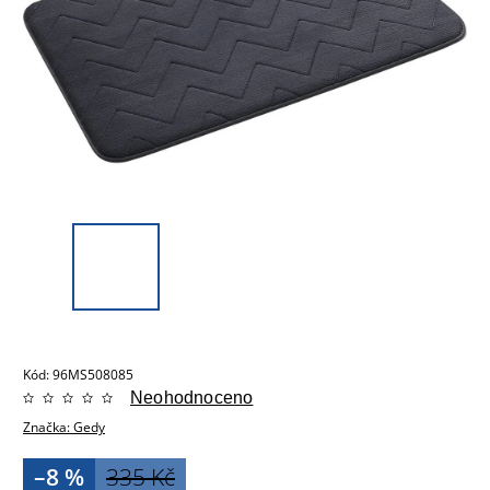
Kód:
96MS508085
Neohodnoceno
Značka:
Gedy
–8 %
335 Kč