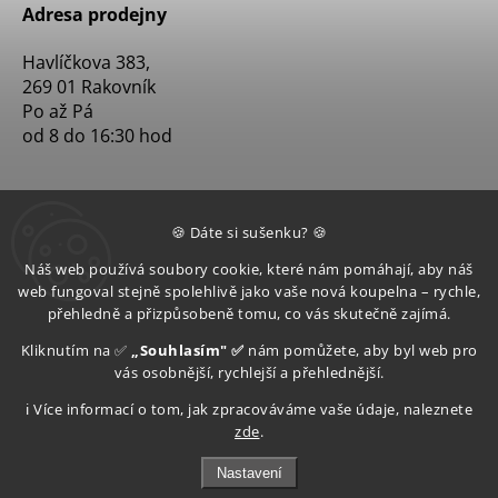
Adresa prodejny
Havlíčkova 383,
269 01 Rakovník
Po až Pá
od 8 do 16:30 hod
🍪 Dáte si sušenku? 🍪
Náš web používá soubory cookie, které nám pomáhají, aby náš
web fungoval stejně spolehlivě jako vaše nová koupelna – rychle,
přehledně a přizpůsobeně tomu, co vás skutečně zajímá.
Kliknutím na ✅
„Souhlasím" ✅
nám pomůžete, aby byl web pro
vás osobnější, rychlejší a přehlednější.
ℹ️ Více informací o tom, jak zpracováváme vaše údaje, naleznete
zde
.
Nastavení