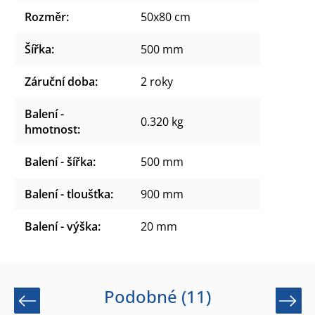
Rozměr
:
50x80 cm
Šířka
:
500 mm
Záruční doba
:
2 roky
Balení -
0.320 kg
hmotnost
:
Balení - šířka
:
500 mm
Balení - tloušťka
:
900 mm
Balení - výška
:
20 mm
Podobné (11)
Previous
Next