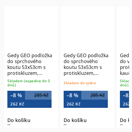
Gedy GEO podložka
Gedy GEO podložka
Gedy
do sprchového
do sprchového
do v
koutu 53x53cm s
koutu 53x53cm s
proti
protiskluzem,
protiskluzem,
kauču
kaučuk, béžová
kaučuk, modrá
9736
Skladem (expedice do 3
Sklade
Skladem do týdne
97535303
97535311
dnů)
dnů)
–8 %
–8 %
–8 
285 Kč
285 Kč
262 Kč
262 Kč
262
Do košíku
Do košíku
Do k