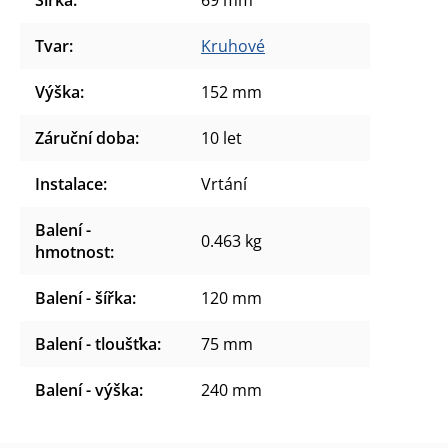
Tvar
:
Kruhové
Výška
:
152 mm
Záruční doba
:
10 let
Instalace
:
Vrtání
Balení -
0.463 kg
hmotnost
:
Balení - šířka
:
120 mm
Balení - tloušťka
:
75 mm
Balení - výška
:
240 mm