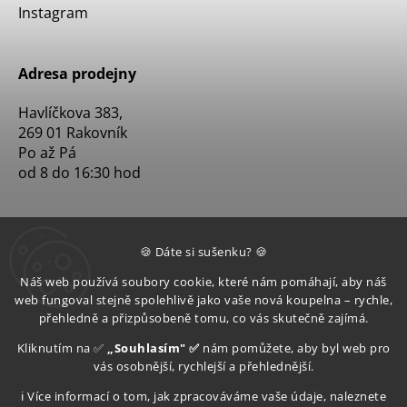
Instagram
Adresa prodejny
Havlíčkova 383,
269 01 Rakovník
Po až Pá
od 8 do 16:30 hod
🍪 Dáte si sušenku? 🍪
Náš web používá soubory cookie, které nám pomáhají, aby náš
web fungoval stejně spolehlivě jako vaše nová koupelna – rychle,
přehledně a přizpůsobeně tomu, co vás skutečně zajímá.
Kliknutím na ✅
„Souhlasím" ✅
nám pomůžete, aby byl web pro
vás osobnější, rychlejší a přehlednější.
ℹ️ Více informací o tom, jak zpracováváme vaše údaje, naleznete