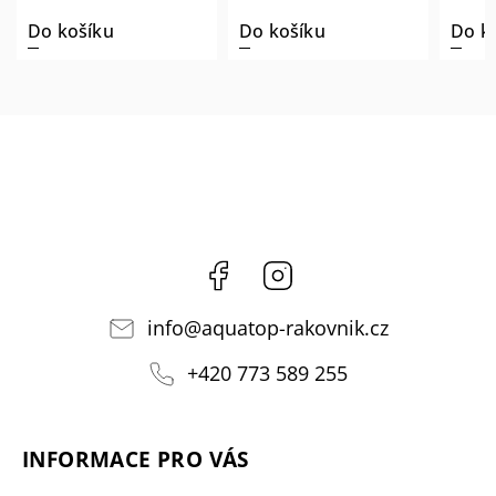
Do košíku
Do košíku
Do k
Facebook
Instagram
info
@
aquatop-rakovnik.cz
+420 773 589 255
INFORMACE PRO VÁS