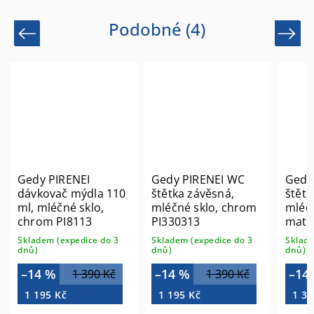
Podobné (4)
Previous
Next
Gedy PIRENEI
Gedy PIRENEI WC
Gedy
dávkovač mýdla 110
štětka závěsná,
štětk
ml, mléčné sklo,
mléčné sklo, chrom
mléčn
chrom PI8113
PI330313
mat 
Skladem (expedice do 3
Skladem (expedice do 3
Sklade
dnů)
dnů)
dnů)
–14 %
–14 %
–14
1 390 Kč
1 390 Kč
1 195 Kč
1 195 Kč
1 36