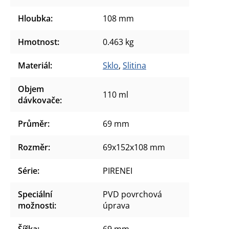
Hloubka
:
108 mm
Hmotnost
:
0.463 kg
Materiál
:
Sklo
,
Slitina
Objem
110 ml
dávkovače
:
Průměr
:
69 mm
Rozměr
:
69x152x108 mm
Série
:
PIRENEI
Speciální
PVD povrchová
možnosti
:
úprava
Šířka
:
69 mm