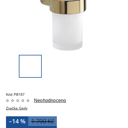
Kód:
PI8187
Neohodnoceno
Značka:
Gedy
–14 %
1 790 Kč