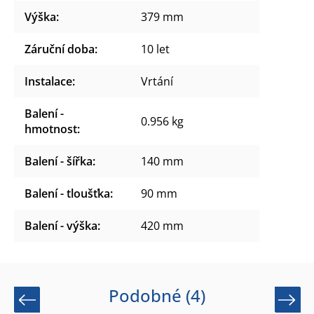
Výška
:
379 mm
Záruční doba
:
10 let
Instalace
:
Vrtání
Balení -
0.956 kg
hmotnost
:
Balení - šířka
:
140 mm
Balení - tloušťka
:
90 mm
Balení - výška
:
420 mm
Podobné (4)
Previous
Next