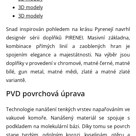
3D modely
3D modely
Snad inspirován pohledem na krásu Pyrenejí navrhl
designér sérii doplňků PIRENEI. Masivní základna,
kombinace přímých linií a zaoblených hran je
spojením elegance a majestátnosti. Na výběr jsou
doplňky v provedení v chromové, matné černé, matné
bílé, gun metal, matné mědi, zlaté a matné zlaté
variantě.
PVD povrchová úprava
Technologie nanášení tenkých vrstev napařováním ve
vakuové komoře. Nanášený materiál se spojuje s
podkladem na molekulární bázi. Díky tomu se povrch
stane tvrdým, odolným korozi, kyselinám, otěru a