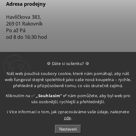
Adresa prodejny
Havlíčkova 383,
269 01 Rakovník
Po až Pá
od 8 do 16:30 hod
🍪 Dáte si sušenku? 🍪
Náš web používá soubory cookie, které nám pomáhají, aby náš
web fungoval stejně spolehlivě jako vaše nová koupelna – rychle,
přehledně a přizpůsobeně tomu, co vás skutečně zajímá.
Kliknutím na ✅
„Souhlasím" ✅
nám pomůžete, aby byl web pro
vás osobnější, rychlejší a přehlednější.
ℹ️ Více informací o tom, jak zpracováváme vaše údaje, naleznete
zde
.
Nastavení