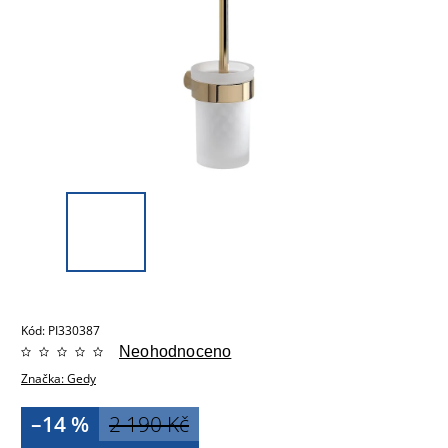
Kód:
PI330387
Neohodnoceno
Značka:
Gedy
–14 %
2 190 Kč