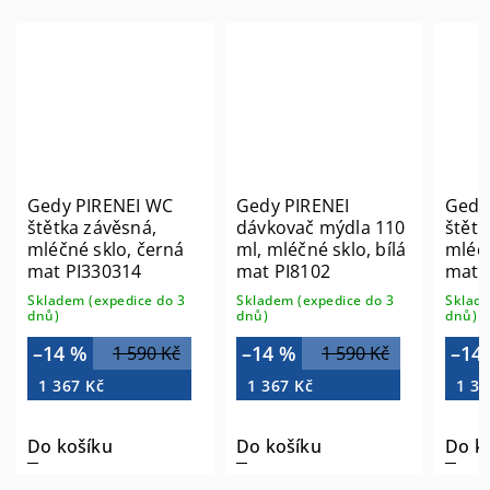
Gedy PIRENEI WC
Gedy PIRENEI
Gedy
štětka závěsná,
dávkovač mýdla 110
štětk
mléčné sklo, černá
ml, mléčné sklo, bílá
mléčn
mat PI330314
mat PI8102
mat 
Skladem (expedice do 3
Skladem (expedice do 3
Sklade
dnů)
dnů)
dnů)
–14 %
–14 %
–14
1 590 Kč
1 590 Kč
1 367 Kč
1 367 Kč
1 36
Do košíku
Do košíku
Do k