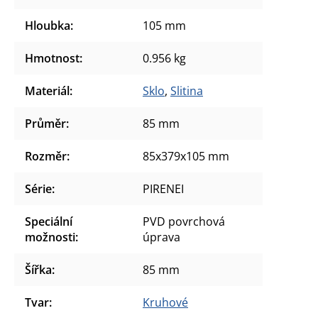
Hloubka
:
105 mm
Hmotnost
:
0.956 kg
Materiál
:
Sklo
,
Slitina
Průměr
:
85 mm
Rozměr
:
85x379x105 mm
Série
:
PIRENEI
Speciální
PVD povrchová
možnosti
:
úprava
Šířka
:
85 mm
Tvar
:
Kruhové