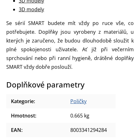
3D modely
3D modely
Se sérií SMART budete mít vždy po ruce vše, co
potřebujete. Doplňky jsou vyrobeny z materiálů, u
kterých je zaručeno, že budou dlouhodobě sloužit k
plné spokojenosti uživatele. Ať již při večerním
sprchování nebo při ranní hygieně, drátěné doplňky
SMART vždy dobře poslouží.
Doplňkové parametry
Kategorie
:
Poličky
Hmotnost
:
0.665 kg
EAN
:
8003341294284