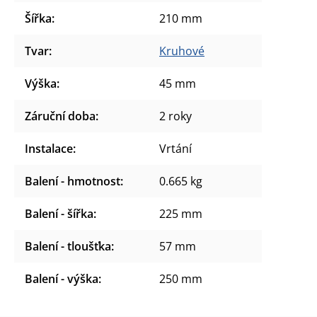
Šířka
:
210 mm
Tvar
:
Kruhové
Výška
:
45 mm
Záruční doba
:
2 roky
Instalace
:
Vrtání
Balení - hmotnost
:
0.665 kg
Balení - šířka
:
225 mm
Balení - tloušťka
:
57 mm
Balení - výška
:
250 mm