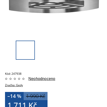
Kód:
247938
Neohodnoceno
Značka:
Gedy
–14 %
1 990 Kč
1 711 Kč