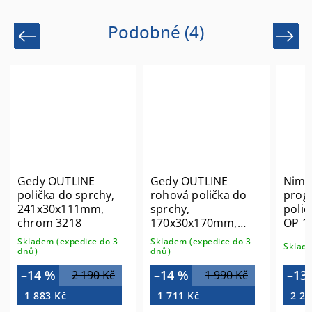
Podobné (4)
Previous
Next
Gedy OUTLINE
Gedy OUTLINE
Nimc
polička do sprchy,
rohová polička do
prog
241x30x111mm,
sprchy,
poli
chrom 3218
170x30x170mm,
OP 1
chrom 3283
Skladem (expedice do 3
Skladem (expedice do 3
Sklade
dnů)
dnů)
–14 %
–14 %
–13
2 190 Kč
1 990 Kč
1 883 Kč
1 711 Kč
2 20