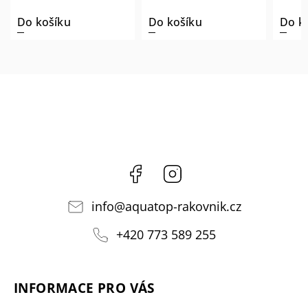
Do košíku
Do košíku
Do k
Facebook
Instagram
info
@
aquatop-rakovnik.cz
+420 773 589 255
INFORMACE PRO VÁS