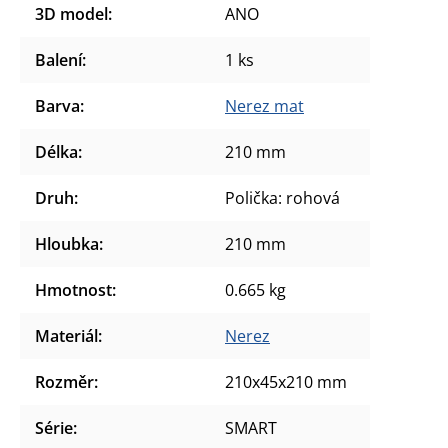
3D model
:
ANO
Balení
:
1 ks
Barva
:
Nerez mat
Délka
:
210 mm
Druh
:
Polička: rohová
Hloubka
:
210 mm
Hmotnost
:
0.665 kg
Materiál
:
Nerez
Rozměr
:
210x45x210 mm
Série
:
SMART