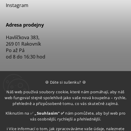
Instagram
Adresa prodejny
Havlíčkova 383,
269 01 Rakovník
Po až Pá
od 8 do 16:30 hod
🍪 Dáte si sušenku? 🍪
Náš web používá soubory cookie, které nám pomáhají, aby náš
web fungoval stejně spolehlivě jako vaše nová koupelna – rychle,
přehledně a přizpůsobeně tomu, co vás skutečně zajímá.
Kliknutím na ✅
„Souhlasím" ✅
nám pomůžete, aby byl web pro
vás osobnější, rychlejší a přehlednější.
ℹ️ Více informací o tom, jak zpracováváme vaše údaje, naleznete