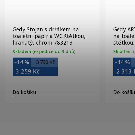
Gedy Stojan s držákem na
Gedy AR
toaletní papír a WC štětkou,
na toale
hranatý, chrom 783213
štětkou
Skladem (expedice do 3 dnů)
Skladem (
–14 %
–14 %
3 790 Kč
3 259 Kč
2 313 
Do košíku
Do košík