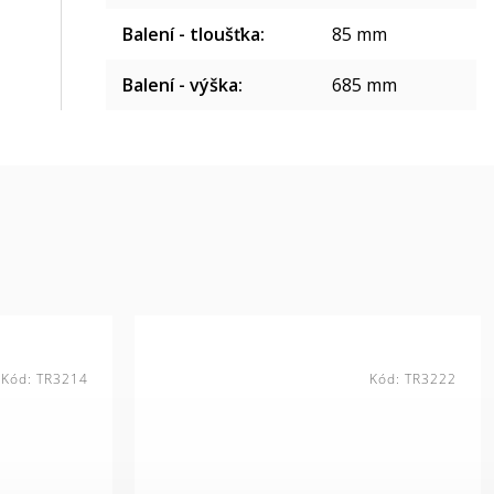
Balení - tloušťka
:
85 mm
Balení - výška
:
685 mm
Kód:
TR3214
Kód:
TR3222