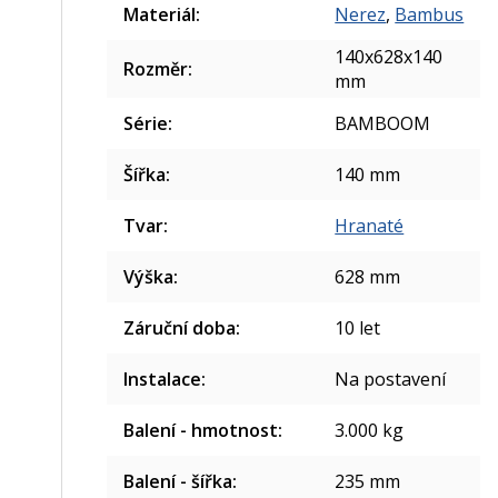
Materiál
:
Nerez
,
Bambus
140x628x140
Rozměr
:
mm
Série
:
BAMBOOM
Šířka
:
140 mm
Tvar
:
Hranaté
Výška
:
628 mm
Záruční doba
:
10 let
Instalace
:
Na postavení
Balení - hmotnost
:
3.000 kg
Balení - šířka
:
235 mm