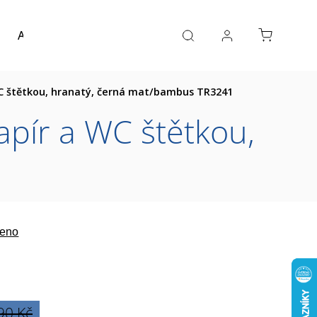
Akce a výprodej
Návrh koupelny
Reference
WC štětkou, hranatý, černá mat/bambus TR3241
apír a WC štětkou,
eno
90 Kč