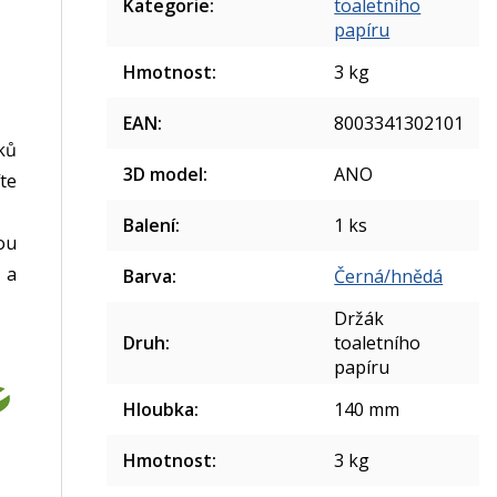
Kategorie
:
toaletního
papíru
Hmotnost
:
3 kg
EAN
:
8003341302101
ků
3D model
:
ANO
te
Balení
:
1 ks
ou
 a
Barva
:
Černá/hnědá
Držák
Druh
:
toaletního
papíru
Hloubka
:
140 mm
Hmotnost
:
3 kg