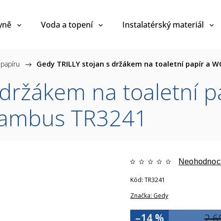
yně
Voda a topení
Instalatérský materiál
 papíru
/
Gedy TRILLY stojan s držákem na toaletní papír a 
 držákem na toaletní p
/bambus TR3241
Neohodnoc
Kód:
TR3241
Značka:
Gedy
–14 %
2 6