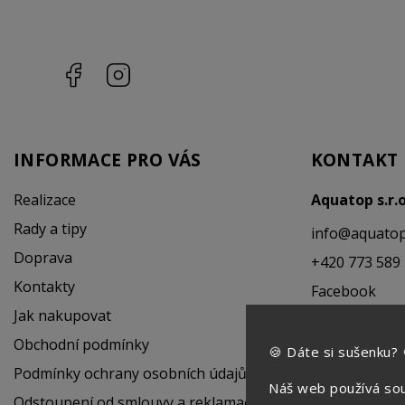
Facebook
Instagram
INFORMACE PRO VÁS
KONTAKT
Realizace
Aquatop s.r.
Rady a tipy
info
@
aquatop
Doprava
+420 773 589
Kontakty
Facebook
Jak nakupovat
Instagram
Obchodní podmínky
🍪 Dáte si sušenku? 
Podmínky ochrany osobních údajů
Náš web používá sou
Odstoupení od smlouvy a reklamační řád