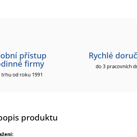
obní přístup
Rychlé doruč
odinné firmy
do 3 pracovních d
 trhu od roku 1991
 popis produktu
ažení: