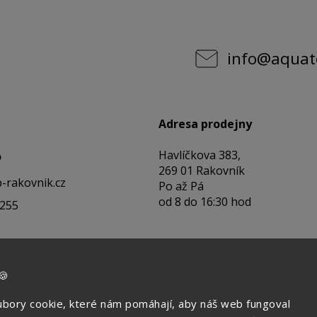
info
@
aquat
Adresa prodejny
Havlíčkova 383,
o
269 01 Rakovník
-rakovnik.cz
Po až Pá
od 8 do 16:30 hod
 255
🍪
bory cookie, které nám pomáhají, aby náš web fungoval