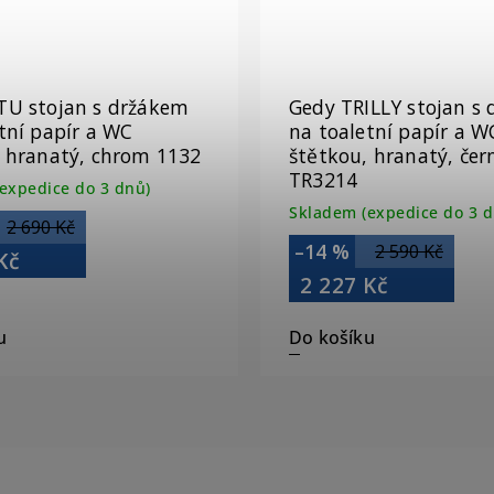
TU stojan s držákem
Gedy TRILLY stojan s
tní papír a WC
na toaletní papír a W
, hranatý, chrom 1132
štětkou, hranatý, če
TR3214
expedice do 3 dnů)
Skladem (expedice do 3 d
2 690 Kč
–14 %
2 590 Kč
Kč
2 227 Kč
u
Do košíku