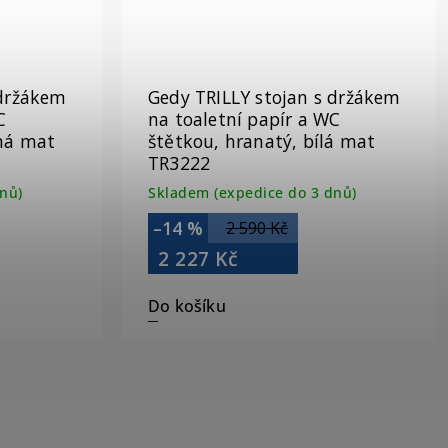
 držákem
Gedy TRILLY stojan s držákem
C
na toaletní papír a WC
rná mat
štětkou, hranatý, bílá mat
TR3222
nů)
Skladem (expedice do 3 dnů)
–14 %
2 590 Kč
2 227 Kč
Do košíku