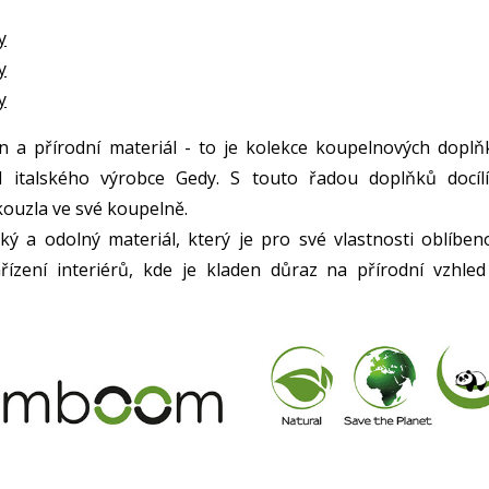
y
y
y
n a přírodní materiál - to je kolekce koupelnových doplň
talského výrobce Gedy. S touto řadou doplňků docílí
ouzla ve své koupelně.
ý a odolný materiál, který je pro své vlastnosti oblíben
řízení interiérů, kde je kladen důraz na přírodní vzhled