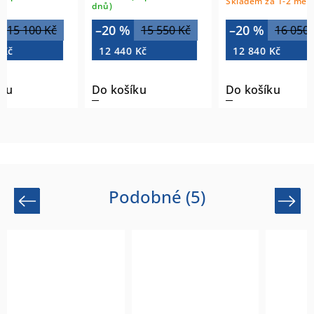
Skladem za 1-2 měsíce
dnů)
dnů)
–20 %
–20 %
–20
15 550 Kč
16 050 Kč
12 440 Kč
12 840 Kč
14 0
Do košíku
Do košíku
Do k
Podobné (5)
Previous
Next