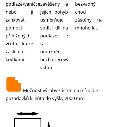
podlaze/vaničce
zavěšeny a
bezvadný
nebo ji
jejich pohyb
chod
zafixovat
usměrňuje
zástěny na
pomocí
vodící díl na
mnoho let.
přiložených
podlaze. Je
vrutů, které
tak
zaslepíte
umožněn
krytkami.
bezbariérový
vstup.
Možnost výroby zástěn na míru dle
požadavků klienta do výšky 2000 mm