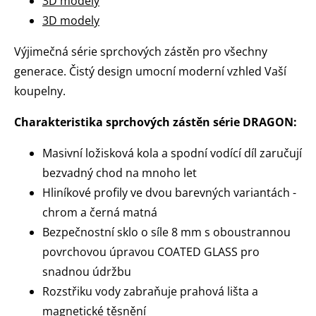
3D modely
3D modely
Výjimečná série sprchových zástěn pro všechny
generace. Čistý design umocní moderní vzhled Vaší
koupelny.
Charakteristika sprchových zástěn série DRAGON:
Masivní ložisková kola a spodní vodící díl zaručují
bezvadný chod na mnoho let
Hliníkové profily ve dvou barevných variantách -
chrom a černá matná
Bezpečnostní sklo o síle 8 mm s oboustrannou
povrchovou úpravou COATED GLASS pro
snadnou údržbu
Rozstřiku vody zabraňuje prahová lišta a
magnetické těsnění