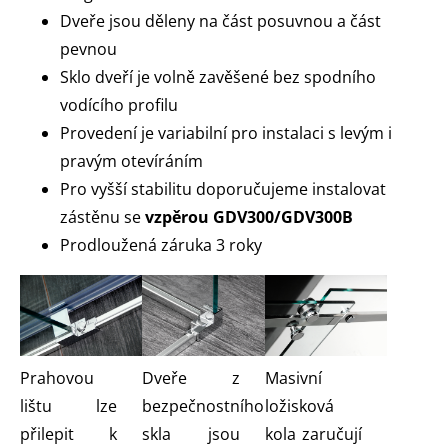
Dveře jsou děleny na část posuvnou a část
pevnou
Sklo dveří je volně zavěšené bez spodního
vodícího profilu
Provedení je variabilní pro instalaci s levým i
pravým otevíráním
Pro vyšší stabilitu doporučujeme instalovat
zástěnu se
vzpěrou GDV300/GDV300B
Prodloužená záruka 3 roky
Prahovou
Dveře z
Masivní
lištu lze
bezpečnostního
ložisková
přilepit k
skla jsou
kola zaručují