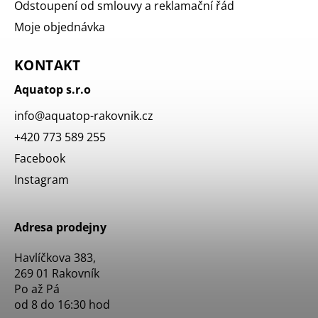
Odstoupení od smlouvy a reklamační řád
Moje objednávka
KONTAKT
Aquatop s.r.o
info
@
aquatop-rakovnik.cz
+420 773 589 255
Facebook
Instagram
Adresa prodejny
Havlíčkova 383,
269 01 Rakovník
Po až Pá
od 8 do 16:30 hod