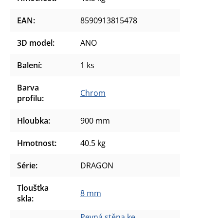
EAN
:
8590913815478
3D model
:
ANO
Balení
:
1 ks
Barva
Chrom
profilu
:
Hloubka
:
900 mm
Hmotnost
:
40.5 kg
Série
:
DRAGON
Tloušťka
8 mm
skla
:
Pevná stěna ke