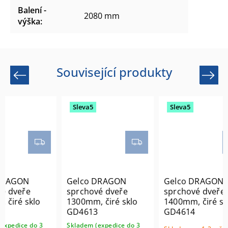
Balení -
2080 mm
výška
:
Související produkty
Previous
Next
Sleva5
Sleva5
Slev
Gelco DRAGON
Gelco DRAGON
Gelc
sprchové dveře
sprchové dveře
sprc
1300mm, čiré sklo
1400mm, čiré sklo
1500m
GD4613
GD4614
GD46
Skladem (expedice do 3
Sklade