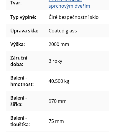
Tvar
:
sprchovým dveřím
Typ výplně
:
Čiré bezpečnostní sklo
Úprava skla
:
Coated glass
Výška
:
2000 mm
Záruční
3 roky
doba
:
Balení -
40.500 kg
hmotnost
:
Balení -
970 mm
šířka
:
Balení -
75 mm
tloušťka
: