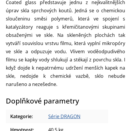
Coated glass představuje jednu z nejkvalitnějších
úprav skla sprchových koutů. Jedná se o chemickou
sloučeninu směsi polymerů, která ve spojení s
katalyzátory reaguje s křemičitanovými skupinami
obsaženými ve skle. Na skleněných plochách tak
vytváří souvislou vrstvu filmu, která vyplní mikropóry
ve skle a odpuzuje vodu. Vlivem voděodpudivého
filmu se kapky vody shlukují a stékají z povrchu skla. I
když dojde k nepatrnému udržení menších kapek na
skle, nedojde k chemické vazbě, sklo nebude
narušeno a nezešedne.
Doplňkové parametry
Kategorie
:
Série DRAGON
Hmotnost
:
40.5 kg