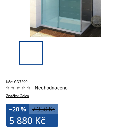
Kód:
GD7290
Neohodnoceno
Značka:
Gelco
–20 %
7 350 Kč
5 880 Kč