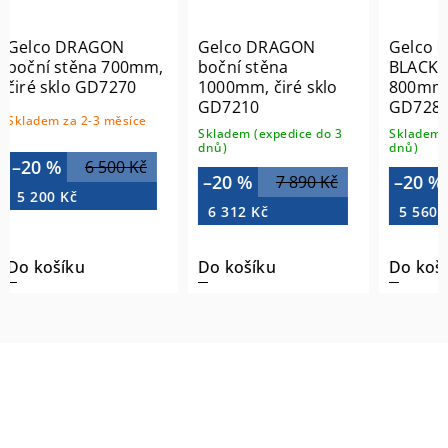
Gelco DRAGON
Gelco DRAGON
Gelc
boční stěna
BLACK boční stěna
BLAC
1000mm, čiré sklo
800mm, čiré sklo
900mm
GD7210
GD7280B
GD72
Skladem (expedice do 3
Skladem (expedice do 3
Sklade
dnů)
dnů)
dnů)
–20 %
–20 %
–20
7 890 Kč
6 950 Kč
6 312 Kč
5 560 Kč
6 23
Do košíku
Do košíku
Do k