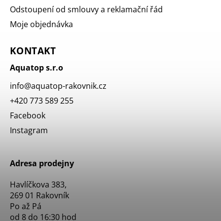
Odstoupení od smlouvy a reklamační řád
Moje objednávka
KONTAKT
Aquatop s.r.o
info
@
aquatop-rakovnik.cz
+420 773 589 255
Facebook
Instagram
Adresa prodejny
Havlíčkova 383,
269 01 Rakovník
Po až Pá
od 8 do 16:30 hod