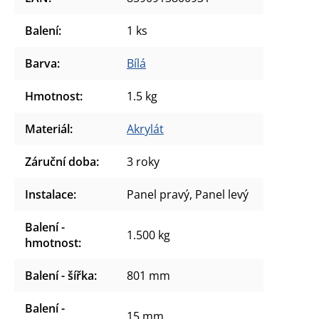
Balení
:
1 ks
Barva
:
Bílá
Hmotnost
:
1.5 kg
Materiál
:
Akrylát
Záruční doba
:
3 roky
Instalace
:
Panel pravý, Panel levý
Balení -
1.500 kg
hmotnost
:
Balení - šířka
:
801 mm
Balení -
15 mm