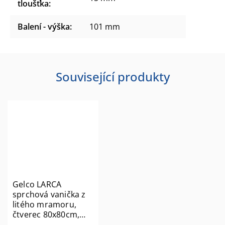
tloušťka
:
Balení - výška
:
101 mm
Související produkty
Gelco LARCA
sprchová vanička z
litého mramoru,
čtverec 80x80cm,
bílá PL008