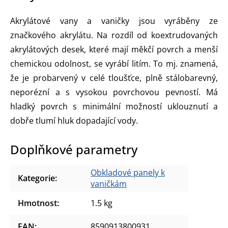
Akrylátové vany a vaničky jsou vyráběny ze
značkového akrylátu. Na rozdíl od koextrudovaných
akrylátových desek, které mají měkčí povrch a menší
chemickou odolnost, se vyrábí litím. To mj. znamená,
že je probarvený v celé tloušťce, plně stálobarevný,
neporézní a s vysokou povrchovou pevností. Má
hladký povrch s minimální možností uklouznutí a
dobře tlumí hluk dopadající vody.
Doplňkové parametry
Obkladové panely k
Kategorie
:
vaničkám
Hmotnost
:
1.5 kg
EAN
:
8590913800931