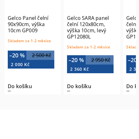
Gelco Panel čelní
Gelco SARA panel
Gelc
90x90cm, výška
čelní 120x80cm,
čelní
10cm GP009
výška 10cm, levý
výška
GP12080L
GP12
Skladem za 1-2 měsíce
Skladem za 1-2 měsíce
Sklade
–20 %
2 500 Kč
–20 %
–20
2 950 Kč
2 000 Kč
2 360 Kč
2 36
Do košíku
Do košíku
Do k