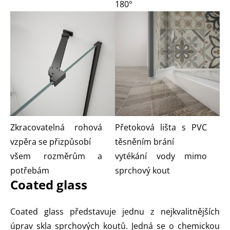
180°
Zkracovatelná rohová
Přetoková lišta s PVC
vzpěra se přizpůsobí
těsněním brání
všem rozměrům a
vytékání vody mimo
potřebám
sprchový kout
Coated glass
Coated glass představuje jednu z nejkvalitnějších
úprav skla sprchových koutů. Jedná se o chemickou