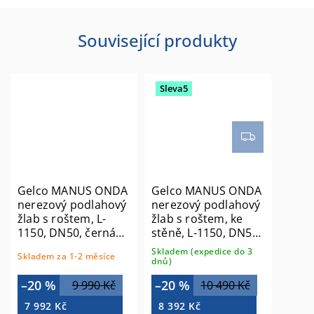
Související produkty
Sleva5
Gelco MANUS ONDA
Gelco MANUS ONDA
nerezový podlahový
nerezový podlahový
žlab s roštem, L-
žlab s roštem, ke
1150, DN50, černá
stěně, L-1150, DN50,
mat GMO17B
černá mat GMO27B
Skladem (expedice do 3
Skladem za 1-2 měsíce
dnů)
–20 %
–20 %
9 990 Kč
10 490 Kč
7 992 Kč
8 392 Kč