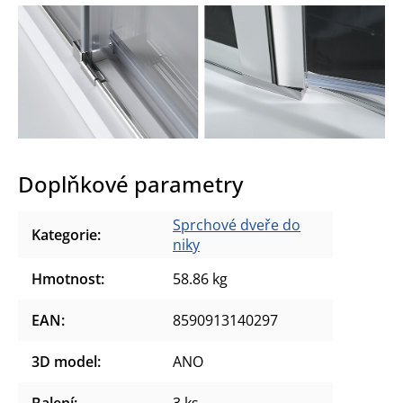
Doplňkové parametry
Sprchové dveře do
Kategorie
:
niky
Hmotnost
:
58.86 kg
EAN
:
8590913140297
3D model
:
ANO
Balení
:
3 ks