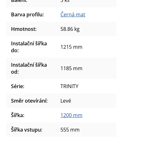
Barva profilu
:
Černá mat
Hmotnost
:
58.86 kg
Instalační šířka
1215 mm
do
:
Instalační šířka
1185 mm
od
:
Série
:
TRINITY
Směr otevírání
:
Levé
Šířka
:
1200 mm
Šířka vstupu
:
555 mm