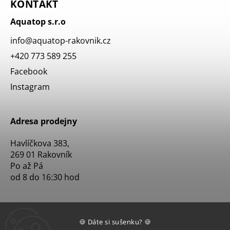
KONTAKT
Aquatop s.r.o
info
@
aquatop-rakovnik.cz
+420 773 589 255
Facebook
Instagram
Adresa prodejny
Havlíčkova 383,
269 01 Rakovník
Po až Pá
od 8 do 16:30 hod
🍪 Dáte si sušenku? 🍪