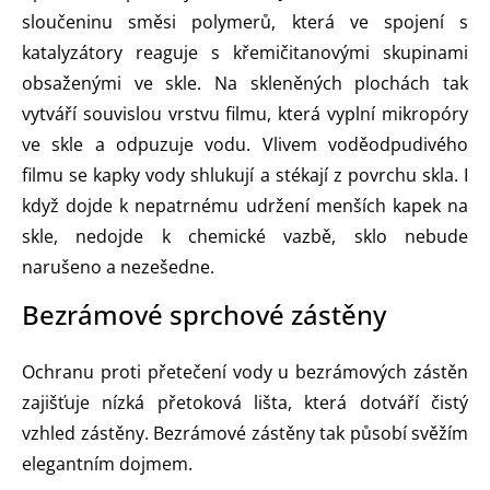
sloučeninu směsi polymerů, která ve spojení s
katalyzátory reaguje s křemičitanovými skupinami
obsaženými ve skle. Na skleněných plochách tak
vytváří souvislou vrstvu filmu, která vyplní mikropóry
ve skle a odpuzuje vodu. Vlivem voděodpudivého
filmu se kapky vody shlukují a stékají z povrchu skla. I
když dojde k nepatrnému udržení menších kapek na
skle, nedojde k chemické vazbě, sklo nebude
narušeno a nezešedne.
Bezrámové sprchové zástěny
Ochranu proti přetečení vody u bezrámových zástěn
zajišťuje nízká přetoková lišta, která dotváří čistý
vzhled zástěny. Bezrámové zástěny tak působí svěžím
elegantním dojmem.