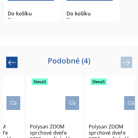
Do košíku
Do košíku
Podobné (4)
Previous
Next
Sleva5
Sleva5
Polysan ZOOM
Polysan ZOOM
e
sprchové dveře
sprchové dveře