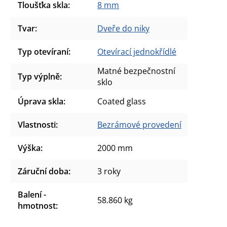
Tloušťka skla
:
8 mm
Tvar
:
Dveře do niky
Typ otevíraní
:
Otevírací jednokřídlé
Matné bezpečnostní
Typ výplně
:
sklo
Úprava skla
:
Coated glass
Vlastnosti
:
Bezrámové provedení
Výška
:
2000 mm
Záruční doba
:
3 roky
Balení -
58.860 kg
hmotnost
: