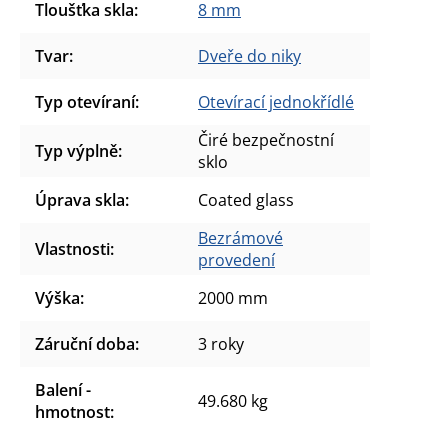
Tloušťka skla
:
8 mm
Tvar
:
Dveře do niky
Typ otevíraní
:
Otevírací jednokřídlé
Čiré bezpečnostní
Typ výplně
:
sklo
Úprava skla
:
Coated glass
Bezrámové
Vlastnosti
:
provedení
Výška
:
2000 mm
Záruční doba
:
3 roky
Balení -
49.680 kg
hmotnost
: