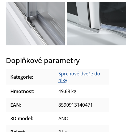
Doplňkové parametry
Sprchové dveře do
Kategorie
:
niky
Hmotnost
:
49.68 kg
EAN
:
8590913140471
3D model
:
ANO
Balení
:
3 ks