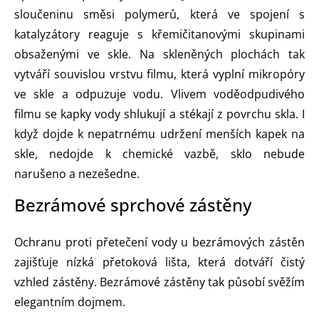
sloučeninu směsi polymerů, která ve spojení s
katalyzátory reaguje s křemičitanovými skupinami
obsaženými ve skle. Na skleněných plochách tak
vytváří souvislou vrstvu filmu, která vyplní mikropóry
ve skle a odpuzuje vodu. Vlivem voděodpudivého
filmu se kapky vody shlukují a stékají z povrchu skla. I
když dojde k nepatrnému udržení menších kapek na
skle, nedojde k chemické vazbě, sklo nebude
narušeno a nezešedne.
Bezrámové sprchové zástěny
Ochranu proti přetečení vody u bezrámových zástěn
zajišťuje nízká přetoková lišta, která dotváří čistý
vzhled zástěny. Bezrámové zástěny tak působí svěžím
elegantním dojmem.