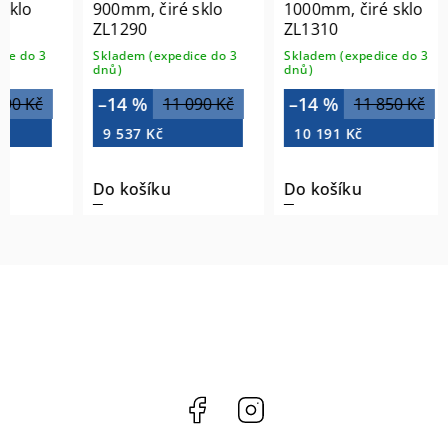
lo
900mm, čiré sklo
1000mm, čiré sklo
ZL1290
ZL1310
do 3
Skladem (expedice do 3
Skladem (expedice do 3
dnů)
dnů)
–14 %
–14 %
 Kč
11 090 Kč
11 850 Kč
9 537 Kč
10 191 Kč
Do košíku
Do košíku
Facebook
Instagram