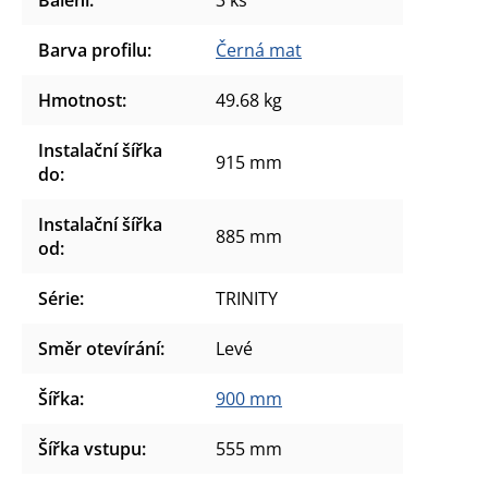
Barva profilu
:
Černá mat
Hmotnost
:
49.68 kg
Instalační šířka
915 mm
do
:
Instalační šířka
885 mm
od
:
Série
:
TRINITY
Směr otevírání
:
Levé
Šířka
:
900 mm
Šířka vstupu
:
555 mm