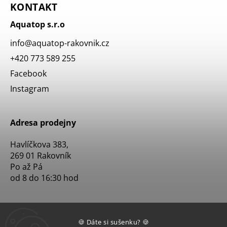
KONTAKT
Aquatop s.r.o
info
@
aquatop-rakovnik.cz
+420 773 589 255
Facebook
Instagram
Adresa prodejny
Havlíčkova 383,
269 01 Rakovník
Po až Pá
od 8 do 16:30 hod
🍪 Dáte si sušenku? 🍪