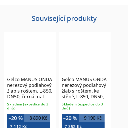
Související produkty
Gelco MANUS ONDA
Gelco MANUS ONDA
nerezový podlahový
nerezový podlahový
žlab s roštem, L-850,
žlab s roštem, ke
DN50, černá mat
stěně, L-850, DN50,
GMO14B
černá mat GMO24B
Skladem (expedice do 3
Skladem (expedice do 3
dnů)
dnů)
–20 %
–20 %
8 890 Kč
9 190 Kč
7 112 Kč
7 352 Kč