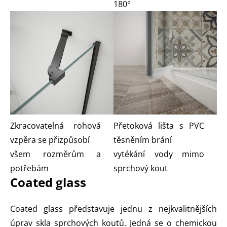
180°
Zkracovatelná rohová
Přetoková lišta s PVC
vzpěra se přizpůsobí
těsněním brání
všem rozměrům a
vytékání vody mimo
potřebám
sprchový kout
Coated glass
Coated glass představuje jednu z nejkvalitnějších
úprav skla sprchových koutů. Jedná se o chemickou