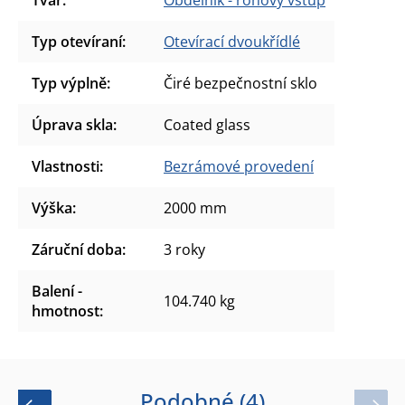
Typ otevíraní
:
Otevírací dvoukřídlé
Typ výplně
:
Čiré bezpečnostní sklo
Úprava skla
:
Coated glass
Vlastnosti
:
Bezrámové provedení
Výška
:
2000 mm
Záruční doba
:
3 roky
Balení -
104.740 kg
hmotnost
:
Podobné (4)