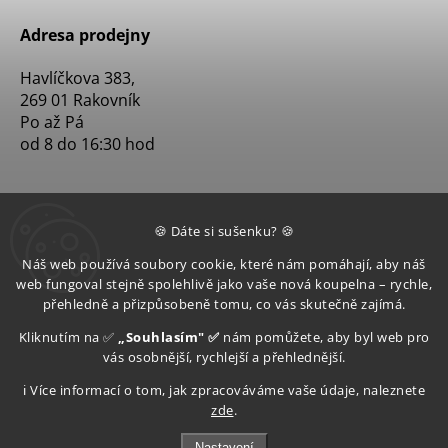
Adresa prodejny
Havlíčkova 383,
269 01 Rakovník
Po až Pá
od 8 do 16:30 hod
🍪 Dáte si sušenku? 🍪
Náš web používá soubory cookie, které nám pomáhají, aby náš
web fungoval stejně spolehlivě jako vaše nová koupelna – rychle,
přehledně a přizpůsobeně tomu, co vás skutečně zajímá.
Kliknutím na ✅
„Souhlasím" ✅
nám pomůžete, aby byl web pro
vás osobnější, rychlejší a přehlednější.
ℹ️ Více informací o tom, jak zpracováváme vaše údaje, naleznete
zde
.
Nastavení