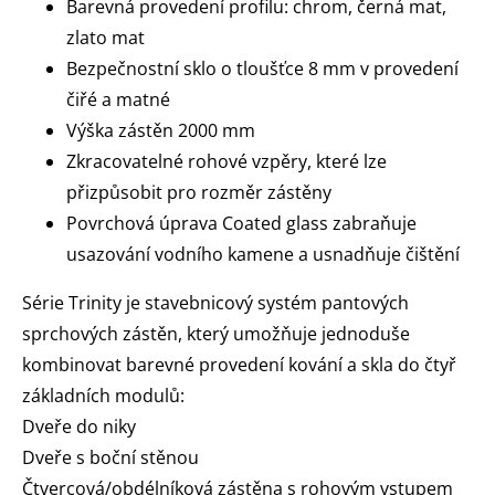
Barevná provedení profilu: chrom, černá mat,
zlato mat
Bezpečnostní sklo o tloušťce 8 mm v provedení
čiřé a matné
Výška zástěn 2000 mm
Zkracovatelné rohové vzpěry, které lze
přizpůsobit pro rozměr zástěny
Povrchová úprava Coated glass zabraňuje
usazování vodního kamene a usnadňuje čištění
Série Trinity je stavebnicový systém pantových
sprchových zástěn, který umožňuje jednoduše
kombinovat barevné provedení kování a skla do čtyř
základních modulů:
Dveře do niky
Dveře s boční stěnou
Čtvercová/obdélníková zástěna s rohovým vstupem