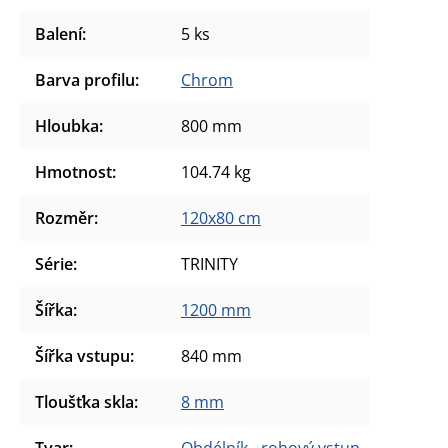
Balení
:
5 ks
Barva profilu
:
Chrom
Hloubka
:
800 mm
Hmotnost
:
104.74 kg
Rozměr
:
120x80 cm
Série
:
TRINITY
Šířka
:
1200 mm
Šířka vstupu
:
840 mm
Tloušťka skla
:
8 mm
Tvar
:
Obdélník - rohový vstup