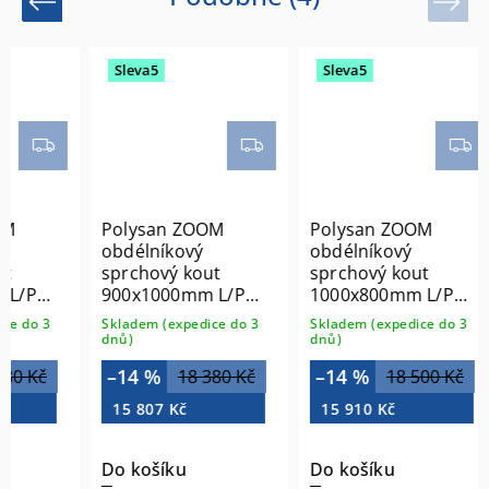
Previous
Next
Sleva5
Sleva5
Polysan ZOOM
Polysan ZOOM
obdélníkový
obdélníkový
sprchový kout
sprchový kout
/P
900x1000mm L/P
1000x800mm L/P
varianta
varianta
do 3
Skladem (expedice do 3
Skladem (expedice do 3
ZL1290ZL3210
ZL1310ZL3280
dnů)
dnů)
–14 %
–14 %
 Kč
18 380 Kč
18 500 Kč
15 807 Kč
15 910 Kč
Do košíku
Do košíku