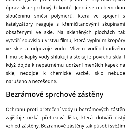
úprav skla sprchových koutů. Jedná se o chemickou
sloučeninu směsi polymerů, která ve spojení s
katalyzátory reaguje s křemičitanovými skupinami
obsaženými ve skle. Na skleněných plochách tak
vytváří souvislou vrstvu filmu, která vyplní mikropóry
ve skle a odpuzuje vodu. Vlivem voděodpudivého
filmu se kapky vody shlukují a stékají z povrchu skla. I
když dojde k nepatrnému udržení menších kapek na
skle, nedojde k chemické vazbě, sklo nebude
narušeno a nezešedne.
Bezrámové sprchové zástěny
Ochranu proti přetečení vody u bezrámových zástěn
zajišťuje nízká přetoková lišta, která dotváří čistý
vzhled zástěny. Bezrámové zástěny tak působí svěžím