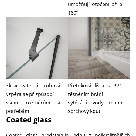
umožňují otočení až o
180°
Zkracovatelná rohová
Přetoková lišta s PVC
vzpěra se přizpůsobí
těsněním brání
všem rozměrům a
vytékání vody mimo
potřebám
sprchový kout
Coated glass
Coated glass představuje jednu z nejkvalitnějších