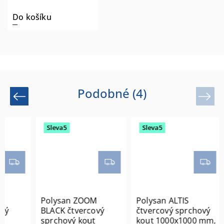
Do košíku
Podobné (4)
Previous
Next
Sleva5
Sleva5
Polysan ZOOM
Polysan ALTIS
vý
BLACK čtvercový
čtvercový sprchový
sprchový kout
kout 1000x1000 mm,