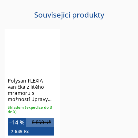
Související produkty
Polysan FLEXIA
vanička z litého
mramoru s
možností úpravy
rozměru,
Skladem (expedice do 3
100x100cm 71552
dnů)
–14 %
8 890 Kč
7 645 Kč