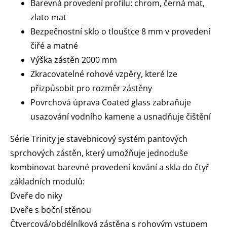
Barevná provedení profilu: chrom, černá mat,
zlato mat
Bezpečnostní sklo o tloušťce 8 mm v provedení
čiřé a matné
Výška zástěn 2000 mm
Zkracovatelné rohové vzpěry, které lze
přizpůsobit pro rozměr zástěny
Povrchová úprava Coated glass zabraňuje
usazování vodního kamene a usnadňuje čištění
Série Trinity je stavebnicový systém pantových
sprchových zástěn, který umožňuje jednoduše
kombinovat barevné provedení kování a skla do čtyř
základních modulů:
Dveře do niky
Dveře s boční stěnou
Čtvercová/obdélníková zástěna s rohovým vstupem