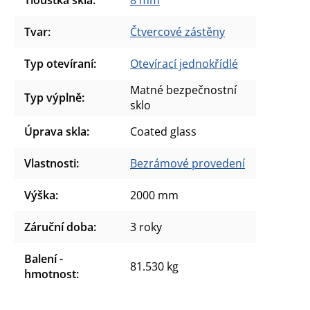
Tvar
:
Čtvercové zástěny
Typ otevíraní
:
Otevírací jednokřídlé
Matné bezpečnostní
Typ výplně
:
sklo
Úprava skla
:
Coated glass
Vlastnosti
:
Bezrámové provedení
Výška
:
2000 mm
Záruční doba
:
3 roky
Balení -
81.530 kg
hmotnost
: