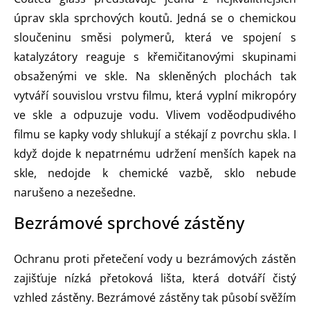
úprav skla sprchových koutů. Jedná se o chemickou
sloučeninu směsi polymerů, která ve spojení s
katalyzátory reaguje s křemičitanovými skupinami
obsaženými ve skle. Na skleněných plochách tak
vytváří souvislou vrstvu filmu, která vyplní mikropóry
ve skle a odpuzuje vodu. Vlivem voděodpudivého
filmu se kapky vody shlukují a stékají z povrchu skla. I
když dojde k nepatrnému udržení menších kapek na
skle, nedojde k chemické vazbě, sklo nebude
narušeno a nezešedne.
Bezrámové sprchové zástěny
Ochranu proti přetečení vody u bezrámových zástěn
zajišťuje nízká přetoková lišta, která dotváří čistý
vzhled zástěny. Bezrámové zástěny tak působí svěžím