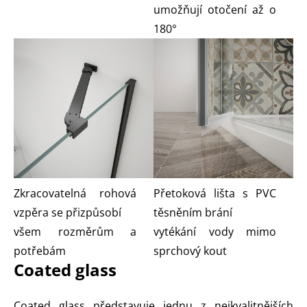
umožňují otočení až o
180°
Zkracovatelná rohová
Přetoková lišta s PVC
vzpěra se přizpůsobí
těsněním brání
všem rozměrům a
vytékání vody mimo
potřebám
sprchový kout
Coated glass
Coated glass představuje jednu z nejkvalitnějších