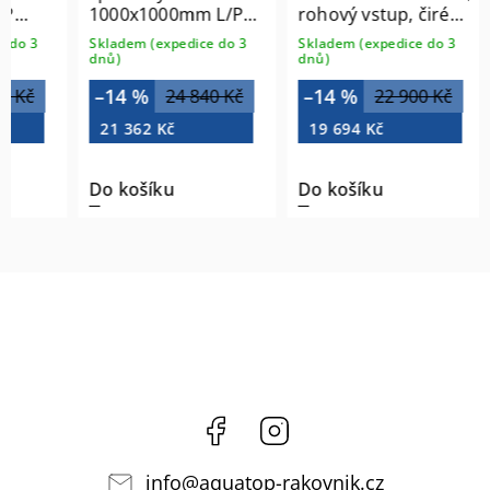
P
1000x1000mm L/P
rohový vstup, čiré
varianta
sklo
do 3
Skladem (expedice do 3
Skladem (expedice do 3
0B
ZL1310BZL3210B
AL1510CAL1510C
dnů)
dnů)
–14 %
–14 %
 Kč
24 840 Kč
22 900 Kč
21 362 Kč
19 694 Kč
Do košíku
Do košíku
Facebook
Instagram
info
@
aquatop-rakovnik.cz