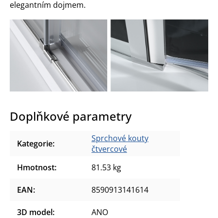
elegantním dojmem.
Doplňkové parametry
Sprchové kouty
Kategorie
:
čtvercové
Hmotnost
:
81.53 kg
EAN
:
8590913141614
3D model
:
ANO