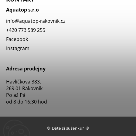
Aquatop s.r.o
info
@
aquatop-rakovnik.cz
+420 773 589 255
Facebook
Instagram
Adresa prodejny
Havlíčkova 383,
269 01 Rakovník
Po až Pá
od 8 do 16:30 hod
🍪 Dáte si sušenku? 🍪