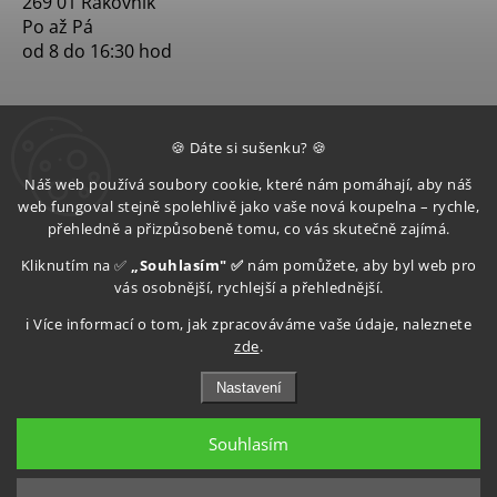
269 01 Rakovník
Po až Pá
od 8 do 16:30 hod
🍪 Dáte si sušenku? 🍪
Náš web používá soubory cookie, které nám pomáhají, aby náš
web fungoval stejně spolehlivě jako vaše nová koupelna – rychle,
přehledně a přizpůsobeně tomu, co vás skutečně zajímá.
Kliknutím na ✅
„Souhlasím" ✅
nám pomůžete, aby byl web pro
vás osobnější, rychlejší a přehlednější.
ℹ️ Více informací o tom, jak zpracováváme vaše údaje, naleznete
zde
.
Nastavení
Souhlasím
Copyright 2026
Aquatop s.r.o
. Všechna práva vyhrazena.
Upravit nastavení cookies