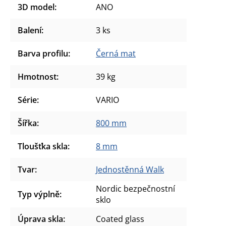
3D model
:
ANO
Balení
:
3 ks
Barva profilu
:
Černá mat
Hmotnost
:
39 kg
Série
:
VARIO
Šířka
:
800 mm
Tloušťka skla
:
8 mm
Tvar
:
Jednostěnná Walk
Nordic bezpečnostní
Typ výplně
:
sklo
Úprava skla
:
Coated glass