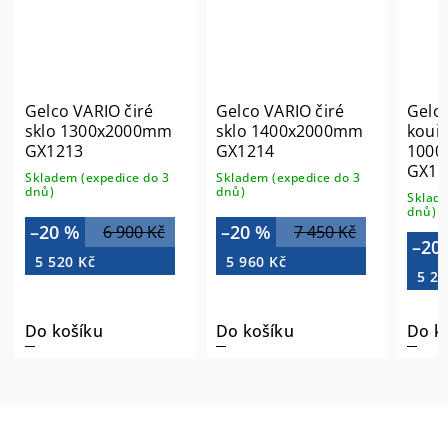
VARIO čiré
Gelco VARIO čiré
Gelco VARIO
1300x2000mm
sklo 1400x2000mm
kouřové sklo
13
GX1214
1000x2000mm
GX1310
 (expedice do 3
Skladem (expedice do 3
dnů)
Skladem (expedice
dnů)
%
–20 %
6 900 Kč
7 450 Kč
–20 %
6 55
 Kč
5 960 Kč
5 240 Kč
šíku
Do košíku
Do košíku