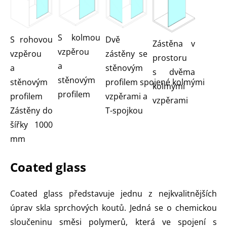
S kolmou
S rohovou
Dvě
Zástěna v
vzpěrou
vzpěrou
zástěny se
prostoru
a
a
stěnovým
s dvěma
stěnovým
stěnovým
profilem spojené kolmými
kolmými
profilem
profilem
vzpěrami a
vzpěrami
Zástěny do
T-spojkou
šířky 1000
mm
Coated glass
Coated glass představuje jednu z nejkvalitnějších
úprav skla sprchových koutů. Jedná se o chemickou
sloučeninu směsi polymerů, která ve spojení s