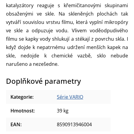
katalyzátory reaguje s křemičitanovými skupinami
obsaženými ve skle. Na skleněných plochách tak
vytváří souvislou vrstvu filmu, která vyplní mikropóry
ve skle a odpuzuje vodu. Vlivem voděodpudivého
filmu se kapky vody shlukují a stékají z povrchu skla. I
když dojde k nepatrnému udržení menších kapek na
skle, nedojde k chemické vazbě, sklo nebude
narušeno a nezešedne.
Doplňkové parametry
Kategorie
:
Série VARIO
Hmotnost
:
39 kg
EAN
:
8590913946004