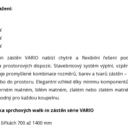
ažení:
y
y
y
in zástěn VARIO nabízí chytré a flexibilní řešení pod
 a prostorových dispozic. Stavebnicový systém výplní, vzpěr
je promyšlené kombinace rozměrů, barev a tvarů zástěn – 
ebo do prostoru. Elegantní vzhled díky minimu komponentů
erném matném, bílém matném, zlatém nebo zlatém matn
hodný pro každou koupelnu.
ka sprchových walk-in zástěn série VARIO
 šířkách 700 až 1400 mm