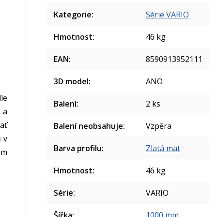
Kategorie
:
Série VARIO
Hmotnost
:
46 kg
EAN
:
8590913952111
3D model
:
ANO
le
Balení
:
2 ks
 a
ať
Balení neobsahuje
:
Vzpěra
 v
Barva profilu
:
Zlatá mat
ém
Hmotnost
:
46 kg
Série
:
VARIO
Šířka
:
1000 mm