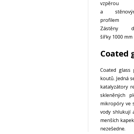
vzpěrou
a stěnový
profilem
Zástěny d
šířky 1000 mm
Coated g
Coated glass 
koutů. Jedná s
katalyzátory 
skleněných pl
mikropóry ve 
vody shlukují 
menších kapek
nezešedne.