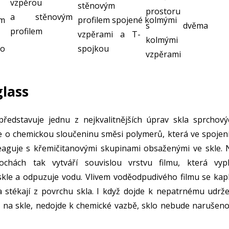
vzpěrou
stěnovým
prostoru
a stěnovým
m
profilem spojené kolmými
s dvěma
profilem
vzpěrami a T-
kolmými
o
spojkou
vzpěrami
lass
představuje jednu z nejkvalitnějších úprav skla sprchový
e o chemickou sloučeninu směsi polymerů, která ve spojení
reaguje s křemičitanovými skupinami obsaženými ve skle. 
ochách tak vytváří souvislou vrstvu filmu, která vypl
skle a odpuzuje vodu. Vlivem voděodpudivého filmu se kap
a stékají z povrchu skla. I když dojde k nepatrnému udrže
 na skle, nedojde k chemické vazbě, sklo nebude narušeno