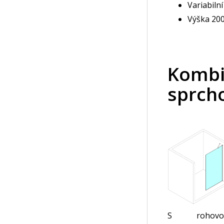
Variabiln
Výška 20
Kombi
sprch
S rohovo