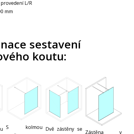
í provedení L/R
00 mm
nace sestavení
ového koutu:
S kolmou
u
Dvě zástěny se
Zástěna v