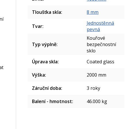
Tloušťka skla
:
8 mm
ní
Jednostěnná
Tvar
:
pevná
Kouřové
Typ výplně
:
bezpečnostní
sklo
Úprava skla
:
Coated glass
at
Výška
:
2000 mm
Záruční doba
:
3 roky
Balení - hmotnost
:
46.000 kg