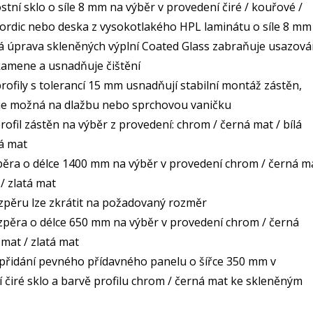
tní sklo o síle 8 mm na výběr v provedení čiré / kouřové /
ordic nebo deska z vysokotlakého HPL laminátu o síle 8 mm
 úprava skleněných výplní Coated Glass zabraňuje usazová
amene a usnadňuje čištění
rofily s tolerancí 15 mm usnadňují stabilní montáž zástěn,
 je možná na dlažbu nebo sprchovou vaničku
rofil zástěn na výběr z provedení: chrom / černá mat / bílá
tá mat
ěra o délce 1400 mm na výběr v provedení chrom / černá m
 / zlatá mat
pěru lze zkrátit na požadovaný rozměr
pěra o délce 650 mm na výběr v provedení chrom / černá
 mat / zlatá mat
řidání pevného přídavného panelu o šířce 350 mm v
 čiré sklo a barvě profilu chrom / černá mat ke skleněným