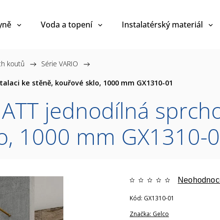
yně
Voda a topení
Instalatérský materiál
ch koutů
/
Série VARIO
/
alaci ke stěně, kouřové sklo, 1000 mm GX1310-01
T jednodílná sprchov
klo, 1000 mm GX1310-
Neohodnoc
Kód:
GX1310-01
Značka:
Gelco