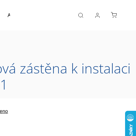
Akce a výprodej
Návrh koupelny
Reference
á zástěna k instalaci
01
eno