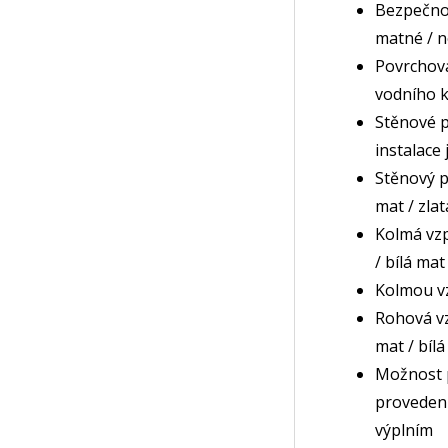
Bezpečnos
matné / n
Povrchová
vodního k
Stěnové p
instalace
Stěnový p
mat / zla
Kolmá vzp
/ bílá mat
Kolmou vz
Rohová vz
mat / bílá
Možnost p
provedení
výplním