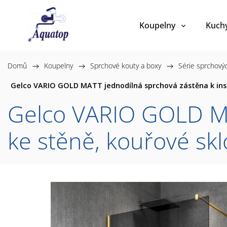
Koupelny
Kuch
Domů
/
Koupelny
/
Sprchové kouty a boxy
/
Série sprchový
Gelco VARIO GOLD MATT jednodílná sprchová zástěna k inst
Gelco VARIO GOLD MAT
ke stěně, kouřové s