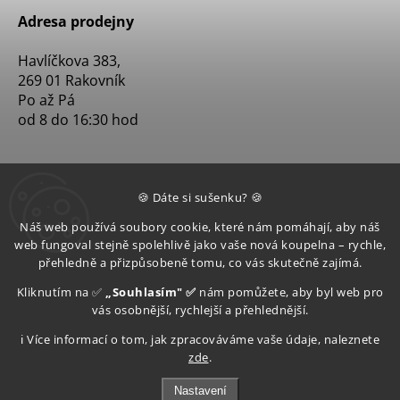
Adresa prodejny
Havlíčkova 383,
269 01 Rakovník
Po až Pá
od 8 do 16:30 hod
🍪 Dáte si sušenku? 🍪
Náš web používá soubory cookie, které nám pomáhají, aby náš
web fungoval stejně spolehlivě jako vaše nová koupelna – rychle,
přehledně a přizpůsobeně tomu, co vás skutečně zajímá.
Kliknutím na ✅
„Souhlasím" ✅
nám pomůžete, aby byl web pro
vás osobnější, rychlejší a přehlednější.
ℹ️ Více informací o tom, jak zpracováváme vaše údaje, naleznete
zde
.
Nastavení