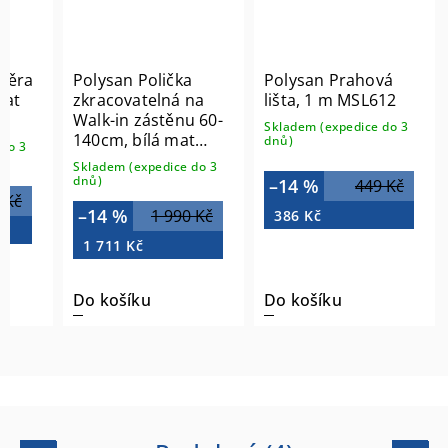
pěra
Polysan Polička
Polysan Prahová
mat
zkracovatelná na
lišta, 1 m MSL612
Walk-in zástěnu 60-
Skladem (expedice do 3
140cm, bílá mat
dnů)
do 3
EG1434
Skladem (expedice do 3
dnů)
–14 %
449 Kč
 Kč
–14 %
1 990 Kč
386 Kč
1 711 Kč
Do košíku
Do košíku