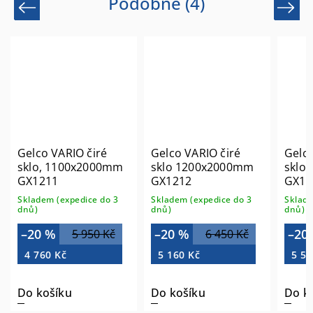
Podobné (4)
Previous
Next
iré
Gelco VARIO čiré
Gelco VARIO čiré
000mm
sklo 1200x2000mm
sklo 1300x2000mm
GX1212
GX1213
 do 3
Skladem (expedice do 3
Skladem (expedice do 3
dnů)
dnů)
–20 %
–20 %
0 Kč
6 450 Kč
6 900 Kč
5 160 Kč
5 520 Kč
Do košíku
Do košíku