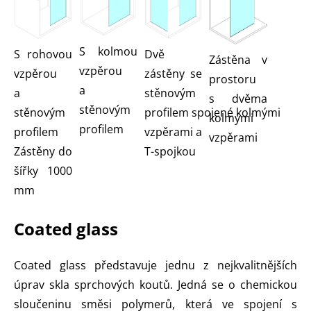
S kolmou
S rohovou
Dvě
Zástěna v
vzpěrou
vzpěrou
zástěny se
prostoru
a
a
stěnovým
s dvěma
stěnovým
stěnovým
profilem spojené kolmými
kolmými
profilem
profilem
vzpěrami a
vzpěrami
Zástěny do
T-spojkou
šířky 1000
mm
Coated glass
Coated glass představuje jednu z nejkvalitnějších
úprav skla sprchových koutů. Jedná se o chemickou
sloučeninu směsi polymerů, která ve spojení s