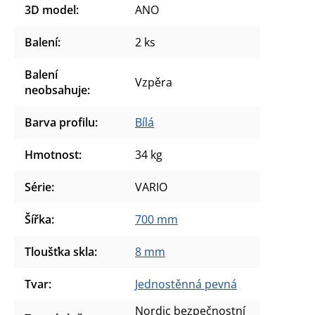
3D model
:
ANO
Balení
:
2 ks
Balení
Vzpěra
neobsahuje
:
Barva profilu
:
Bílá
Hmotnost
:
34 kg
Série
:
VARIO
Šířka
:
700 mm
Tloušťka skla
:
8 mm
Tvar
:
Jednostěnná pevná
Nordic bezpečnostní