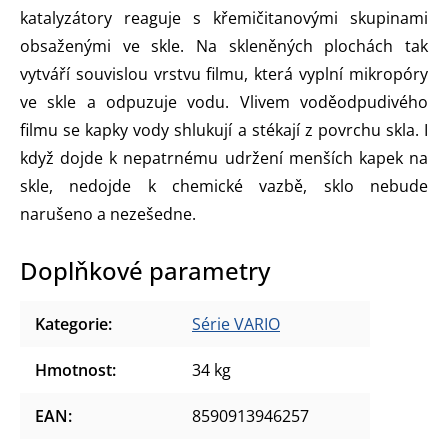
katalyzátory reaguje s křemičitanovými skupinami
obsaženými ve skle. Na skleněných plochách tak
vytváří souvislou vrstvu filmu, která vyplní mikropóry
ve skle a odpuzuje vodu. Vlivem voděodpudivého
filmu se kapky vody shlukují a stékají z povrchu skla. I
když dojde k nepatrnému udržení menších kapek na
skle, nedojde k chemické vazbě, sklo nebude
narušeno a nezešedne.
Doplňkové parametry
Kategorie
:
Série VARIO
Hmotnost
:
34 kg
EAN
:
8590913946257