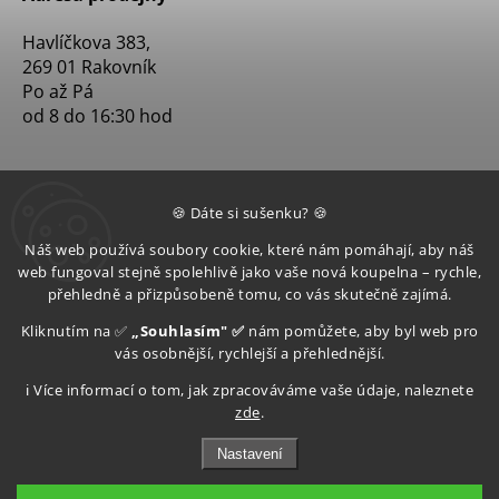
Havlíčkova 383,
269 01 Rakovník
Po až Pá
od 8 do 16:30 hod
🍪 Dáte si sušenku? 🍪
Náš web používá soubory cookie, které nám pomáhají, aby náš
web fungoval stejně spolehlivě jako vaše nová koupelna – rychle,
přehledně a přizpůsobeně tomu, co vás skutečně zajímá.
Kliknutím na ✅
„Souhlasím" ✅
nám pomůžete, aby byl web pro
vás osobnější, rychlejší a přehlednější.
ℹ️ Více informací o tom, jak zpracováváme vaše údaje, naleznete
zde
.
Nastavení