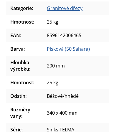
Kategorie
:
Granitové dřezy
Hmotnost
:
25 kg
EAN
:
8596142006465
Barva
:
Písková (50 Sahara)
Hloubka
200 mm
výrobku
:
Hmotnost
:
25 kg
Odstín
:
Béžové/hnědé
Rozměry
340 x 400 mm
vany
:
Série
:
Sinks TELMA