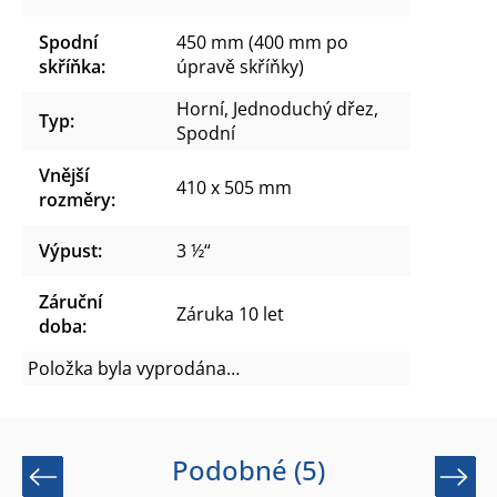
Spodní
450 mm (400 mm po
skříňka
:
úpravě skříňky)
Horní, Jednoduchý dřez,
Typ
:
Spodní
Vnější
410 x 505 mm
rozměry
:
Výpust
:
3 ½“
Záruční
Záruka 10 let
doba
:
Položka byla vyprodána…
Podobné (5)
Previous
Next