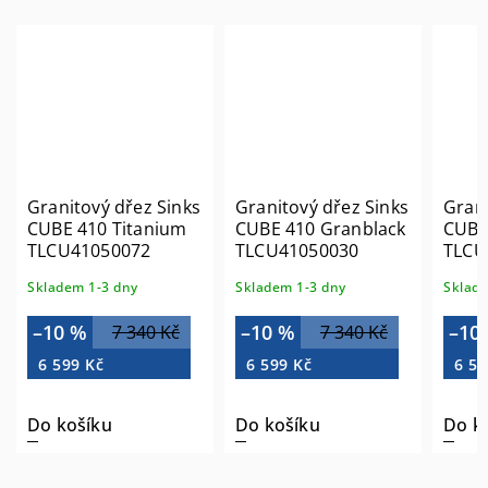
Granitový dřez Sinks
Granitový dřez Sinks
Grani
CUBE 410 Titanium
CUBE 410 Granblack
CUBE
TLCU41050072
TLCU41050030
TLCU
Skladem 1-3 dny
Skladem 1-3 dny
Sklade
–10 %
–10 %
–10
7 340 Kč
7 340 Kč
6 599 Kč
6 599 Kč
6 59
Do košíku
Do košíku
Do k