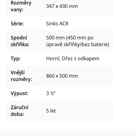
Rozměry
347 x 430 mm
vany
:
Série
:
Sinks ACR
Spodní
500 mm (450 mm po
skříňka
:
úpravě skříňky/bez baterie)
Typ
:
Horní, Dřez s odkapem
Vnější
860 x 500 mm
rozměry
:
Výpust
:
3 ½“
Záruční
5 let
doba
: