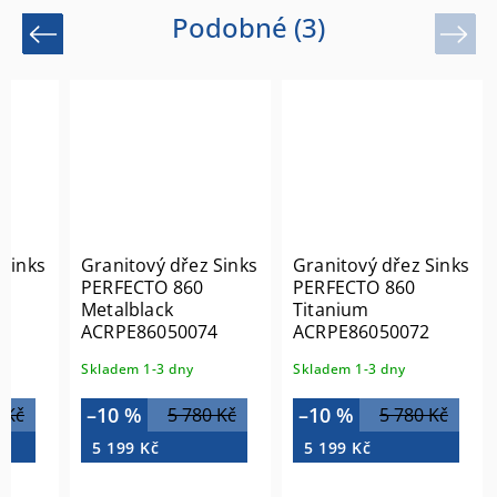
Podobné (3)
Previous
Next
 Sinks
Granitový dřez Sinks
Granitový dřez Sinks
PERFECTO 860
PERFECTO 860
Metalblack
Titanium
0
ACRPE86050074
ACRPE86050072
Skladem 1-3 dny
Skladem 1-3 dny
–10 %
–10 %
 Kč
5 780 Kč
5 780 Kč
5 199 Kč
5 199 Kč