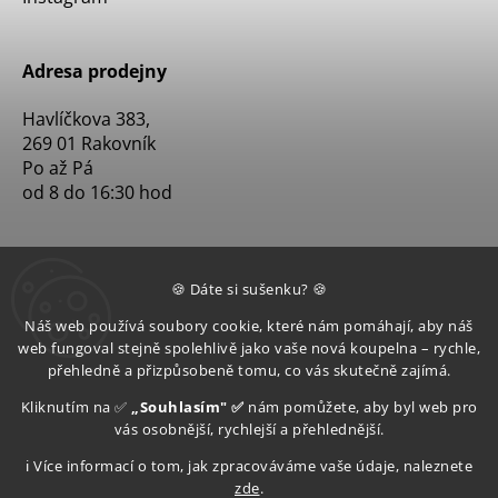
Adresa prodejny
Havlíčkova 383,
269 01 Rakovník
Po až Pá
od 8 do 16:30 hod
🍪 Dáte si sušenku? 🍪
Náš web používá soubory cookie, které nám pomáhají, aby náš
web fungoval stejně spolehlivě jako vaše nová koupelna – rychle,
přehledně a přizpůsobeně tomu, co vás skutečně zajímá.
Kliknutím na ✅
„Souhlasím" ✅
nám pomůžete, aby byl web pro
vás osobnější, rychlejší a přehlednější.
ℹ️ Více informací o tom, jak zpracováváme vaše údaje, naleznete
zde
.