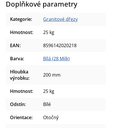
Doplňkové parametry
Kategorie
:
Granitové dřezy
Hmotnost
:
25 kg
EAN
:
8596142020218
Barva
:
Bílá (28 Milk)
Hloubka
200 mm
výrobku
:
Hmotnost
:
25 kg
Odstín
:
Bílé
Orientace
:
Otočný