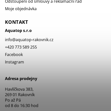
Odstoupení od smlouvy a reklamační řád
Moje objednávka
KONTAKT
Aquatop s.r.o
info
@
aquatop-rakovnik.cz
+420 773 589 255
Facebook
Instagram
Adresa prodejny
Havlíčkova 383,
269 01 Rakovník
Po až Pá
od 8 do 16:30 hod