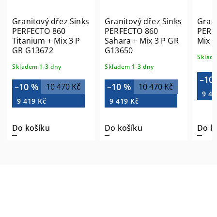
Granitový dřez Sinks
Granitový dřez Sinks
Grani
PERFECTO 860
PERFECTO 860
PERF
Titanium + Mix 3 P
Sahara + Mix 3 P GR
Mix 
GR G13672
G13650
Sklade
Skladem 1-3 dny
Skladem 1-3 dny
–10
–10 %
–10 %
10 470 Kč
10 470 Kč
9 41
9 419 Kč
9 419 Kč
Do košíku
Do košíku
Do k