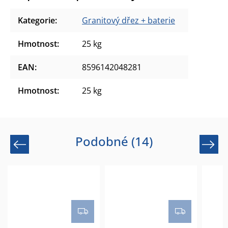
Kategorie
:
Granitový dřez + baterie
Hmotnost
:
25 kg
EAN
:
8596142048281
Hmotnost
:
25 kg
Podobné (14)
Previous
Next