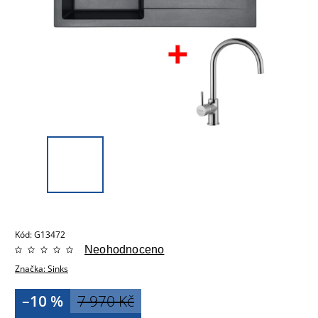
Kód:
G13472
Neohodnoceno
Značka:
Sinks
–10 %
7 970 Kč