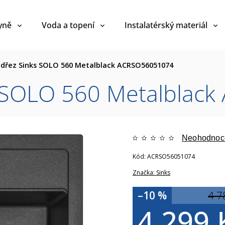
yně
Voda a topení
Instalatérský materiál
 dřez Sinks SOLO 560 Metalblack ACRSO56051074
s SOLO 560 Metalbla
Neohodnoc
Kód:
ACRSO56051074
Značka:
Sinks
–10 %
4 7
4 299 