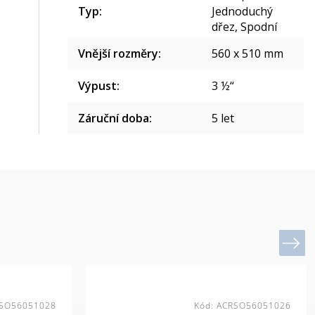
Typ
:
Jednoduchý
dřez, Spodní
Vnější rozměry
:
560 x 510 mm
Výpust
:
3 ½“
Záruční doba
:
5 let
Next
SO56051028
Kód:
ACRSO56051026