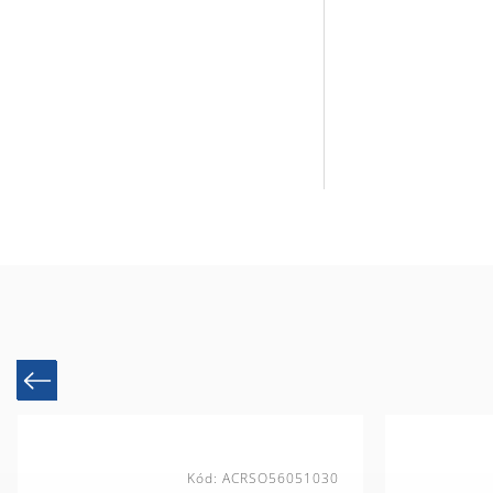
Previous
Kód:
ACRSO56051030