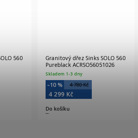
 SOLO 560
Granitový dřez Sinks SOLO 560
Pureblack ACRSO56051026
Skladem 1-3 dny
–10 %
4 780 Kč
4 299 Kč
Do košíku