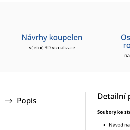
Návrhy koupelen
Os
r
včetně 3D vizualizace
na
Detailní
Popis
Soubory ke st
Návod na