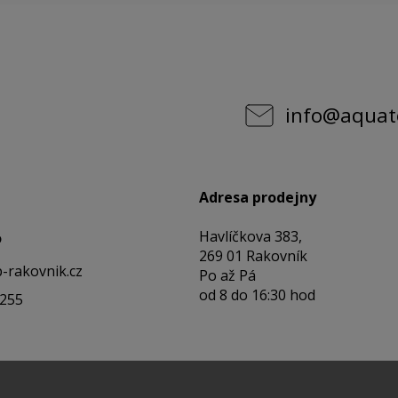
info
@
aquat
Adresa prodejny
Havlíčkova 383,
o
269 01 Rakovník
-rakovnik.cz
Po až Pá
od 8 do 16:30 hod
 255