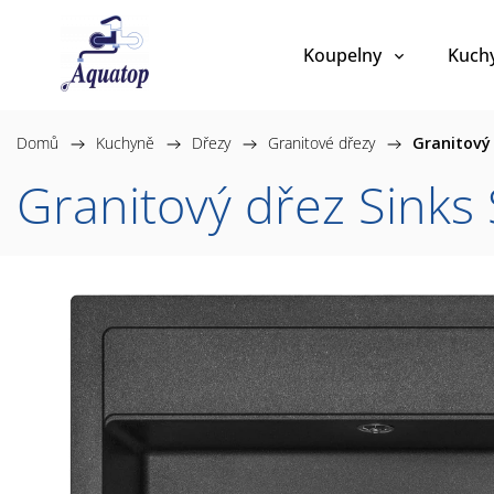
Koupelny
Kuch
Domů
/
Kuchyně
/
Dřezy
/
Granitové dřezy
/
Granitový
Granitový dřez Sink