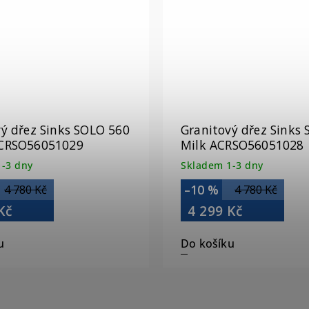
ý dřez Sinks SOLO 560
Granitový dřez Sinks
CRSO56051029
Milk ACRSO56051028
-3 dny
Skladem 1-3 dny
–10 %
4 780 Kč
4 780 Kč
Kč
4 299 Kč
u
Do košíku