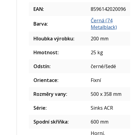
EAN
:
8596142020096
Černá (74
Barva
:
Metalblack)
Hloubka výrobku
:
200 mm
Hmotnost
:
25 kg
Odstín
:
černé/šedé
Orientace
:
Fixní
Rozměry vany
:
500 x 358 mm
Série
:
Sinks ACR
Spodní skříňka
:
600 mm
Horní,