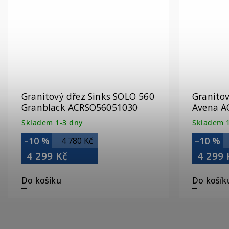
Granitový dřez Sinks SOLO 560
Granitov
Granblack ACRSO56051030
Avena A
Skladem 1-3 dny
Skladem 1
–10 %
–10 %
4 780 Kč
4 299 Kč
4 299 
Do košíku
Do košík