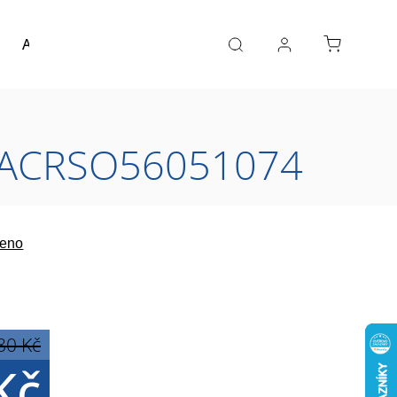
Akce a výprodej
Návrh koupelny
Reference
ck ACRSO56051074
eno
80 Kč
Kč