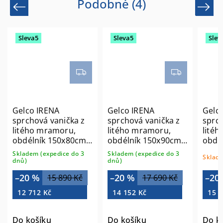
Podobné (4)
Previous
Next
Sleva5
Sleva5
Slev
Gelco IRENA
Gelco IRENA
Gelc
sprchová vanička z
sprchová vanička z
sprch
litého mramoru,
litého mramoru,
lité
obdélník 150x80cm,
obdélník 150x90cm,
obdé
bílá HI15080
bílá HI15090
bílá 
Skladem (expedice do 3
Skladem (expedice do 3
Sklade
dnů)
dnů)
–20 %
–20 %
–20
15 890 Kč
17 690 Kč
12 712 Kč
14 152 Kč
15 5
Do košíku
Do košíku
Do k