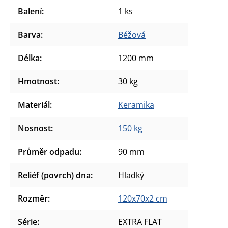
Balení
:
1 ks
Barva
:
Béžová
Délka
:
1200 mm
Hmotnost
:
30 kg
Materiál
:
Keramika
Nosnost
:
150 kg
Průměr odpadu
:
90 mm
Reliéf (povrch) dna
:
Hladký
Rozměr
:
120x70x2 cm
Série
:
EXTRA FLAT