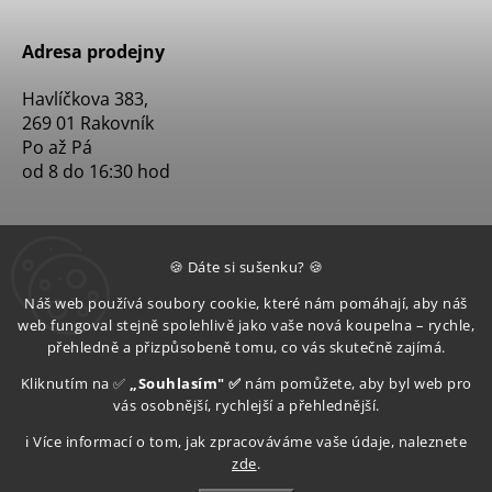
Adresa prodejny
Havlíčkova 383,
269 01 Rakovník
Po až Pá
od 8 do 16:30 hod
🍪 Dáte si sušenku? 🍪
Náš web používá soubory cookie, které nám pomáhají, aby náš
web fungoval stejně spolehlivě jako vaše nová koupelna – rychle,
přehledně a přizpůsobeně tomu, co vás skutečně zajímá.
Kliknutím na ✅
„Souhlasím" ✅
nám pomůžete, aby byl web pro
vás osobnější, rychlejší a přehlednější.
ℹ️ Více informací o tom, jak zpracováváme vaše údaje, naleznete
zde
.