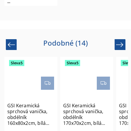
Podobné (14)
Previous
Next
Sleva5
Sleva5
Slev
GSI Keramická
GSI Keramická
GSI 
sprchová vanička,
sprchová vanička,
sprch
obdélník
obdélník
obdé
160x80x2cm, bílá
170x70x2cm, bílá
170x8
mat 46160809
mat 46170709
mat 