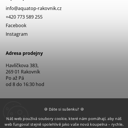
info
@
aquatop-rakovnik.cz
+420 773 589 255
Facebook
Instagram
Adresa prodejny
Havlíčkova 383,
269 01 Rakovník
Po až Pá
od 8 do 16:30 hod
🍪 Dáte si sušenku? 🍪
Náš web používá soubory cookie, které nám pomáhají, aby náš
web fungoval stejně spolehlivě jako vaše nová koupelna – rychle,