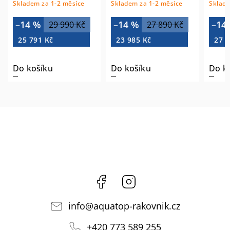
Skladem za 1-2 měsíce
Skladem za 1-2 měsíce
Sklade
–14 %
–14 %
–14
29 990 Kč
27 890 Kč
25 791 Kč
23 985 Kč
27 1
Do košíku
Do košíku
Do k
Facebook
Instagram
info
@
aquatop-rakovnik.cz
+420 773 589 255