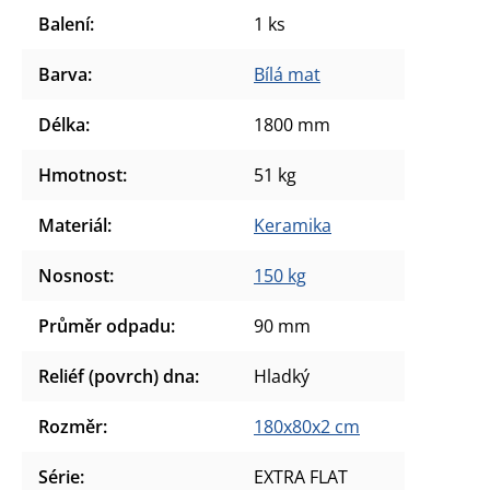
Balení
:
1 ks
Barva
:
Bílá mat
Délka
:
1800 mm
Hmotnost
:
51 kg
Materiál
:
Keramika
Nosnost
:
150 kg
Průměr odpadu
:
90 mm
Reliéf (povrch) dna
:
Hladký
Rozměr
:
180x80x2 cm
Série
:
EXTRA FLAT