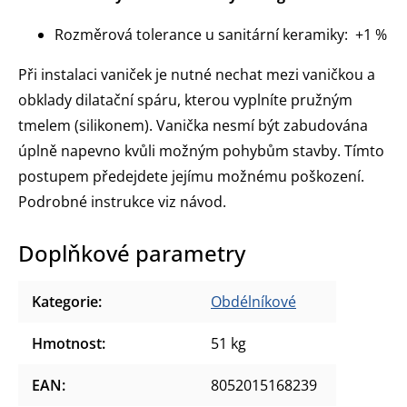
Rozměrová tolerance u sanitární keramiky: +1 %
Při instalaci vaniček je nutné nechat mezi vaničkou a
obklady dilatační spáru, kterou vyplníte pružným
tmelem (silikonem). Vanička nesmí být zabudována
úplně napevno kvůli možným pohybům stavby. Tímto
postupem předejdete jejímu možnému poškození.
Podrobné instrukce viz návod.
Doplňkové parametry
Kategorie
:
Obdélníkové
Hmotnost
:
51 kg
EAN
:
8052015168239