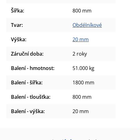
Šířka
:
800 mm
Tvar
:
Obdélníkové
Výška
:
20 mm
Záruční doba
:
2 roky
Balení - hmotnost
:
51.000 kg
Balení - šířka
:
1800 mm
Balení - tloušťka
:
800 mm
Balení - výška
:
20 mm