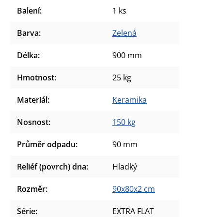
Balení
:
1 ks
Barva
:
Zelená
Délka
:
900 mm
Hmotnost
:
25 kg
Materiál
:
Keramika
Nosnost
:
150 kg
Průměr odpadu
:
90 mm
Reliéf (povrch) dna
:
Hladký
Rozměr
:
90x80x2 cm
Série
:
EXTRA FLAT