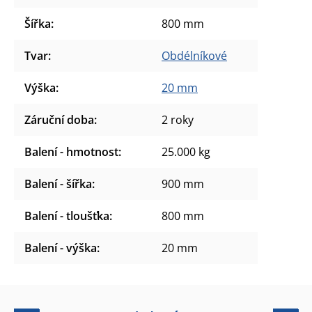
Šířka
:
800 mm
Tvar
:
Obdélníkové
Výška
:
20 mm
Záruční doba
:
2 roky
Balení - hmotnost
:
25.000 kg
Balení - šířka
:
900 mm
Balení - tloušťka
:
800 mm
Balení - výška
:
20 mm