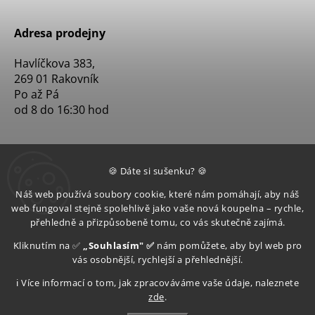
Adresa prodejny
Havlíčkova 383,
269 01 Rakovník
Po až Pá
od 8 do 16:30 hod
🍪 Dáte si sušenku? 🍪
Náš web používá soubory cookie, které nám pomáhají, aby náš
web fungoval stejně spolehlivě jako vaše nová koupelna – rychle,
přehledně a přizpůsobeně tomu, co vás skutečně zajímá.
Kliknutím na ✅
„Souhlasím" ✅
nám pomůžete, aby byl web pro
vás osobnější, rychlejší a přehlednější.
ℹ️ Více informací o tom, jak zpracováváme vaše údaje, naleznete
zde
.