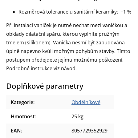
Rozměrová tolerance u sanitární keramiky: +1 %
Při instalaci vaniček je nutné nechat mezi vaničkou a
obklady dilatační spáru, kterou vyplníte pružným
tmelem (silikonem). Vanička nesmí být zabudována
úplně napevno kvůli možným pohybům stavby. Tímto
postupem předejdete jejímu možnému poškození.
Podrobné instrukce viz návod.
Doplňkové parametry
Kategorie
:
Obdélníkové
Hmotnost
:
25 kg
EAN
:
8057729352929