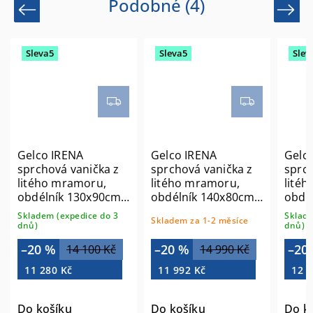
Podobné (4)
Previous
Next
Sleva5
Sleva5
Slev
Gelco IRENA
Gelco IRENA
Gelc
sprchová vanička z
sprchová vanička z
sprch
litého mramoru,
litého mramoru,
lité
obdélník 130x90cm,
obdélník 140x80cm,
obdé
bílá HI13090
bílá HI14080
bílá 
Skladem (expedice do 3
Sklade
Skladem za 1-2 měsíce
dnů)
dnů)
–20 %
–20 %
–20
14 100 Kč
14 990 Kč
11 280 Kč
11 992 Kč
12 5
Do košíku
Do košíku
Do k