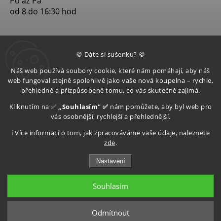
Po až Pá
od 8 do 16:30 hod
🍪 Dáte si sušenku? 🍪
Náš web používá soubory cookie, které nám pomáhají, aby náš
web fungoval stejně spolehlivě jako vaše nová koupelna – rychle,
přehledně a přizpůsobeně tomu, co vás skutečně zajímá.
Kliknutím na ✅
„Souhlasím" ✅
nám pomůžete, aby byl web pro
vás osobnější, rychlejší a přehlednější.
ℹ️ Více informací o tom, jak zpracováváme vaše údaje, naleznete
zde
.
Nastavení
Souhlasím
Copyright 2026
Aquatop s.r.o
. Všechna práva vyhrazena.
Upravit nastavení cookies
Odmítnout
Grafický návrh vytvořil a nakódoval
Shoptak.cz