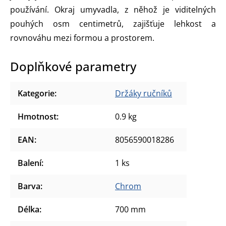
používání. Okraj umyvadla, z něhož je viditelných
pouhých osm centimetrů, zajišťuje lehkost a
rovnováhu mezi formou a prostorem.
Doplňkové parametry
Kategorie
:
Držáky ručníků
Hmotnost
:
0.9 kg
EAN
:
8056590018286
Balení
:
1 ks
Barva
:
Chrom
Délka
:
700 mm