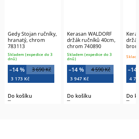
Gedy Stojan ručníky,
Kerasan WALDORF
Kera
hranatý, chrom
držák ručníků 40cm,
držák
783113
chrom 740890
bron
Skladem (expedice do 3
Skladem (expedice do 3
Sklade
dnů)
dnů)
–14 %
–14 %
–14
3 690 Kč
4 590 Kč
3 173 Kč
3 947 Kč
4 72
Do košíku
Do košíku
Do k