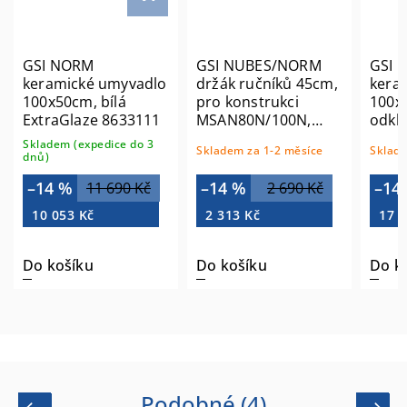
GSI NORM
GSI NUBES/NORM
GSI 
keramické umyvadlo
držák ručníků 45cm,
kera
100x50cm, bílá
pro konstrukci
100x
ExtraGlaze 8633111
MSAN80N/100N,
odkl
černá PASNBN
vpra
Skladem (expedice do 3
Skladem za 1-2 měsíce
Sklade
9627
dnů)
–14 %
–14 %
–14
11 690 Kč
2 690 Kč
10 053 Kč
2 313 Kč
17 5
Do košíku
Do košíku
Do k
Podobné (4)