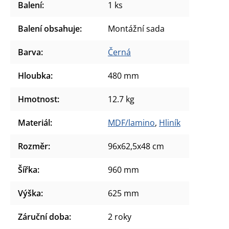
Balení
:
1 ks
Balení obsahuje
:
Montážní sada
Barva
:
Černá
Hloubka
:
480 mm
Hmotnost
:
12.7 kg
Materiál
:
MDF/lamino
,
Hliník
Rozměr
:
96x62,5x48 cm
Šířka
:
960 mm
Výška
:
625 mm
Záruční doba
:
2 roky