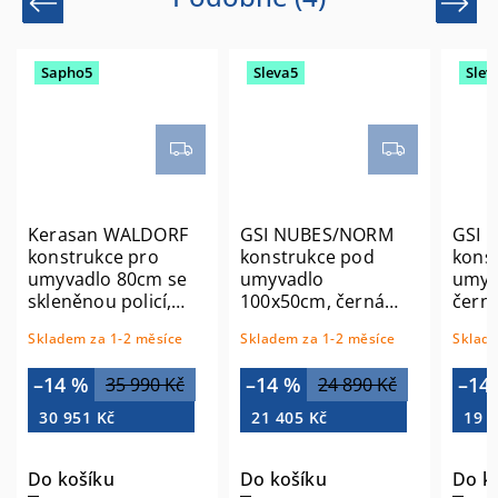
Previous
Next
Sapho5
Sleva5
Slev
Kerasan WALDORF
GSI NUBES/NORM
GSI 
konstrukce pro
konstrukce pod
kons
umyvadlo 80cm se
umyvadlo
umyv
skleněnou policí,
100x50cm, černá
čern
chrom 9197K1
mat MSN10028
Skladem za 1-2 měsíce
Skladem za 1-2 měsíce
Sklade
–14 %
–14 %
–14
35 990 Kč
24 890 Kč
30 951 Kč
21 405 Kč
19 2
Do košíku
Do košíku
Do k