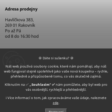
Adresa prodejny
Havlíčkova 383,
269 01 Rakovník
Po až Pá
od 8 do 16:30 hod
🍪 Dáte si sušenku? 🍪
Náš web používá soubory cookie, které nám pomáhají, aby náš
web fungoval stejně spolehlivě jako vaše nová koupelna – rychle,
přehledně a přizpůsobeně tomu, co vás skutečně zajímá.
Kliknutím na ✅
„Souhlasím" ✅
nám pomůžete, aby byl web pro
vás osobnější, rychlejší a přehlednější.
ℹ️ Více informací o tom, jak zpracováváme vaše údaje, naleznete
zde
.