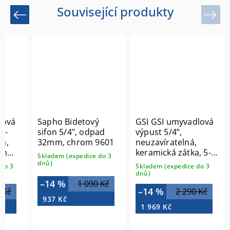
Související produkty
Previous
Next
lová
Sapho Bidetový
GSI GSI umyvadlová
ck-
sifon 5/4", odpad
výpust 5/4“,
ka,
32mm, chrom 9601
neuzavíratelná,
om
keramická zátka, 5-
Skladem (expedice do 3
65mm, bílá mat
dnů)
do 3
Skladem (expedice do 3
PVC09
dnů)
–14 %
1 090 Kč
–14 %
 Kč
2 290 Kč
937 Kč
1 969 Kč