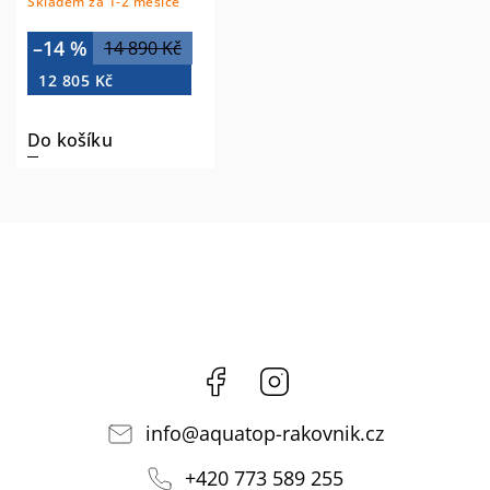
Skladem za 1-2 měsíce
–14 %
14 890 Kč
12 805 Kč
Do košíku
Facebook
Instagram
info
@
aquatop-rakovnik.cz
+420 773 589 255