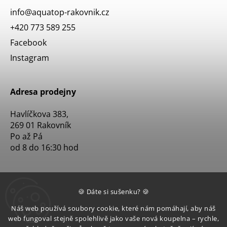
info
@
aquatop-rakovnik.cz
+420 773 589 255
Facebook
Instagram
Adresa prodejny
Havlíčkova 383,
269 01 Rakovník
Po až Pá
od 8 do 16:30 hod
🍪 Dáte si sušenku? 🍪
Náš web používá soubory cookie, které nám pomáhají, aby náš
web fungoval stejně spolehlivě jako vaše nová koupelna – rychle,