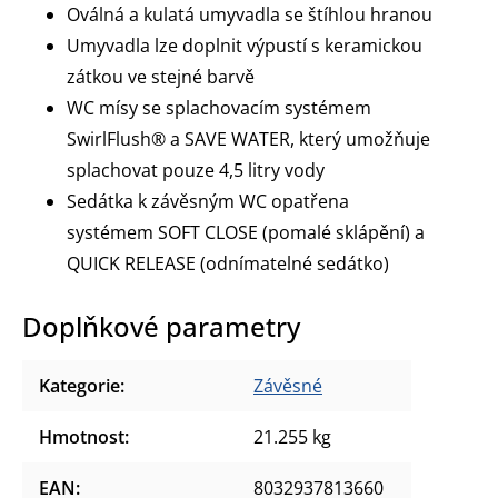
Oválná a kulatá umyvadla se štíhlou hranou
Umyvadla lze doplnit výpustí s keramickou
zátkou ve stejné barvě
WC mísy se splachovacím systémem
SwirlFlush®
a SAVE WATER, který umožňuje
splachovat pouze 4,5 litry vody
Sedátka k závěsným WC opatřena
systémem SOFT CLOSE (pomalé sklápění) a
QUICK RELEASE (odnímatelné sedátko)
Doplňkové parametry
Kategorie
:
Závěsné
Hmotnost
:
21.255 kg
EAN
:
8032937813660