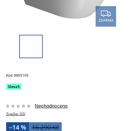
ZDARMA
Kód:
8865109
Sleva5
Neohodnoceno
Značka:
GSI
–14 %
16 290 Kč