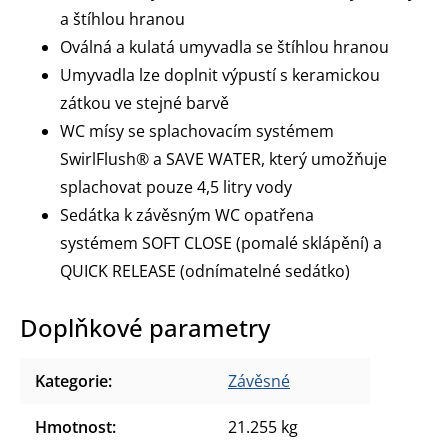
a štíhlou hranou
Oválná a kulatá umyvadla se štíhlou hranou
Umyvadla lze doplnit výpustí s keramickou
zátkou ve stejné barvě
WC mísy se splachovacím systémem
SwirlFlush®
a SAVE WATER, který umožňuje
splachovat pouze 4,5 litry vody
Sedátka k závěsným WC opatřena
systémem SOFT CLOSE (pomalé sklápění) a
QUICK RELEASE (odnímatelné sedátko)
Doplňkové parametry
Kategorie
:
Závěsné
Hmotnost
:
21.255 kg