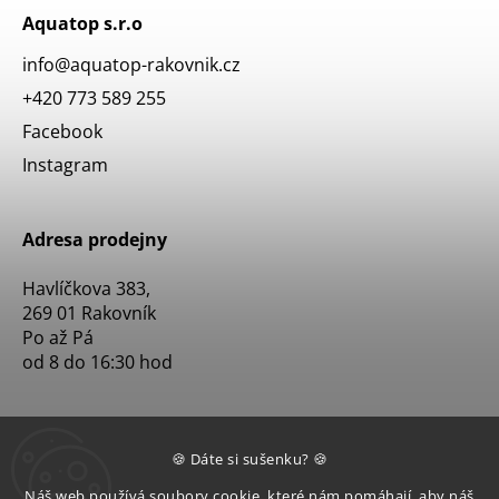
Aquatop s.r.o
info
@
aquatop-rakovnik.cz
+420 773 589 255
Facebook
Instagram
Adresa prodejny
Havlíčkova 383,
269 01 Rakovník
Po až Pá
od 8 do 16:30 hod
🍪 Dáte si sušenku? 🍪
Náš web používá soubory cookie, které nám pomáhají, aby náš