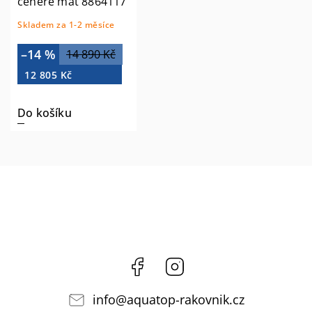
cenere mat 8864117
Skladem za 1-2 měsíce
–14 %
14 890 Kč
12 805 Kč
Do košíku
Facebook
Instagram
info
@
aquatop-rakovnik.cz