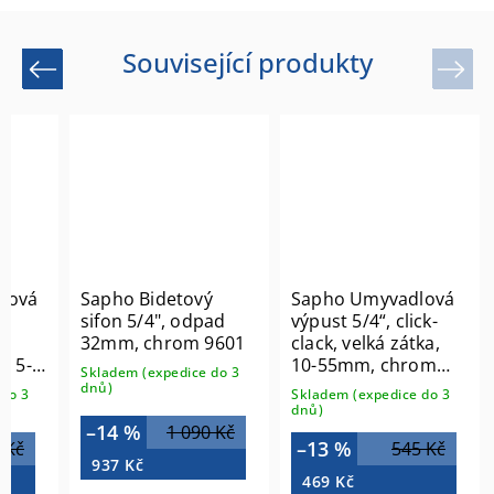
Související produkty
Previous
Next
dlová
Sapho Bidetový
Sapho Umyvadlová
sifon 5/4", odpad
výpust 5/4“, click-
,
32mm, chrom 9601
clack, velká zátka,
, 5-
10-55mm, chrom
Skladem (expedice do 3
mat
CV1002
dnů)
do 3
Skladem (expedice do 3
dnů)
–14 %
1 090 Kč
–13 %
 Kč
545 Kč
937 Kč
469 Kč