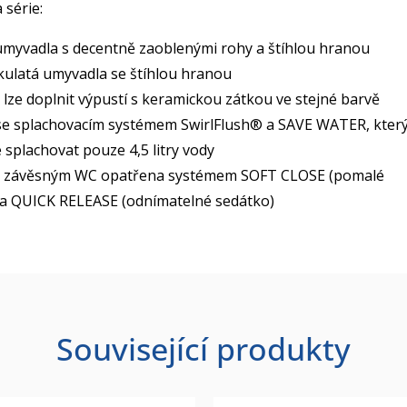
 série:
myvadla s decentně zaoblenými rohy a štíhlou hranou
kulatá umyvadla se štíhlou hranou
lze doplnit výpustí s keramickou zátkou ve stejné barvě
se splachovacím systémem SwirlFlush®
a SAVE WATER, kter
splachovat pouze 4,5 litry vody
k závěsným WC opatřena systémem SOFT CLOSE (pomalé
 a QUICK RELEASE (odnímatelné sedátko)
Související produkty