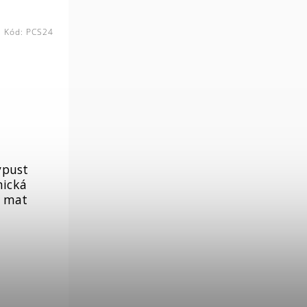
Kód:
PCS24
ýpust
mická
h mat