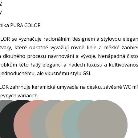
y
y
amika PURA COLOR
LOR se vyznačuje racionálním designem a stylovou eleganc
tvary, které obratně vyvažují rovné linie a měkké zaoblen
m dlouhého procesu navrhování a vývoje. Nenápadná čisto
ýrobkům této řady eleganci a nádech luxusu a kultivovanost
k jednoduchému, ale vkusnému stylu GSI.
LOR zahrnuje keramická umyvadla na desku, závěsné WC mí
revných variacích.