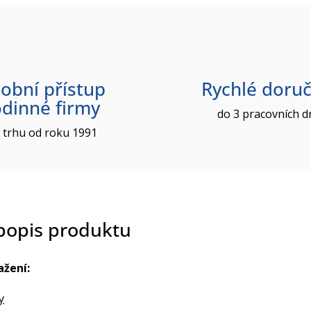
obní přístup
Rychlé doruč
odinné firmy
do 3 pracovních d
 trhu od roku 1991
 popis produktu
ažení:
y