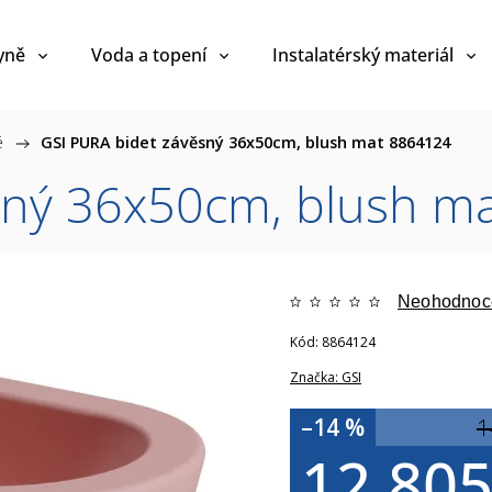
yně
Voda a topení
Instalatérský materiál
é
/
GSI PURA bidet závěsný 36x50cm, blush mat 8864124
sný 36x50cm, blush m
Neohodnoc
Kód:
8864124
Značka:
GSI
–14 %
1
12 805