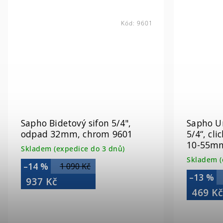
Kód:
9601
Sapho Bidetový sifon 5/4",
Sapho U
odpad 32mm, chrom 9601
5/4“, cli
10-55mm
Skladem (expedice do 3 dnů)
Skladem (
–14 %
1 090 Kč
–13 %
937 Kč
469 K