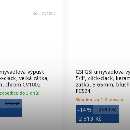
Kód:
CV1002
myvadlová výpust
GSI GSI umyvadlová v
ck-clack, velká zátka,
5/4“, click-clack, kera
, chrom CV1002
zátka, 5-65mm, blus
PCS24
expedice do 3 dnů)
Skladem za 1-2 měsíce
545 Kč
–14 %
2 690 Kč
č
2 313 Kč