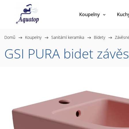
Koupelny
Kuch
Domů
/
Koupelny
/
Sanitární keramika
/
Bidety
/
Závěsn
GSI PURA bidet závě