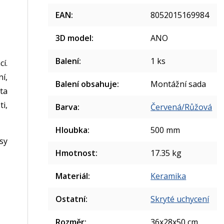
EAN
:
8052015169984
3D model
:
ANO
Balení
:
1 ks
í.
í,
Balení obsahuje
:
Montážní sada
ta
i,
Barva
:
Červená/Růžová
Hloubka
:
500 mm
sy
Hmotnost
:
17.35 kg
Materiál
:
Keramika
Ostatní
:
Skryté uchycení
Rozměr
:
36x28x50 cm