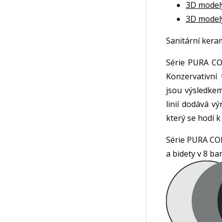
3D model
3D model
Sanitární ker
Série PURA CO
Konzervativní 
jsou výsledke
linií dodává v
který se hodí 
Série PURA CO
a bidety v 8 ba