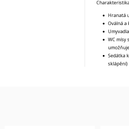
Charakteristika
Hranatá u
Oválná a 
Umyvadla 
WC mísy 
umožňuje 
Sedátka 
sklápění)