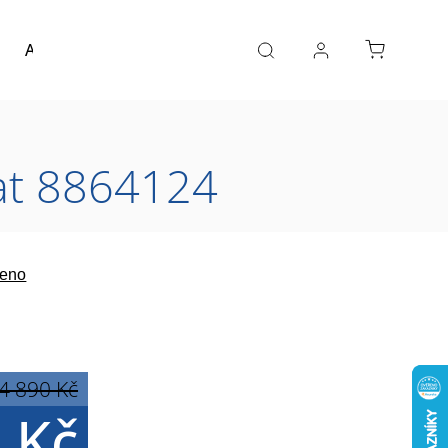
Akce a výprodej
Návrh koupelny
Reference
at 8864124
eno
4 890 Kč
 Kč