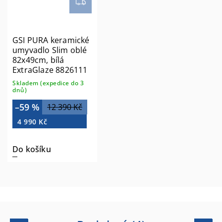
GSI PURA keramické
umyvadlo Slim oblé
82x49cm, bílá
ExtraGlaze 8826111
Skladem (expedice do 3
dnů)
–59 %
12 390 Kč
4 990 Kč
Do košíku