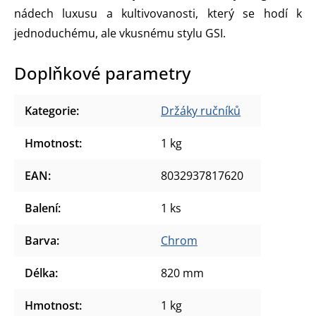
nádech luxusu a kultivovanosti, který se hodí k
jednoduchému, ale vkusnému stylu GSI.
Doplňkové parametry
Kategorie
:
Držáky ručníků
Hmotnost
:
1 kg
EAN
:
8032937817620
Balení
:
1 ks
Barva
:
Chrom
Délka
:
820 mm
Hmotnost
:
1 kg