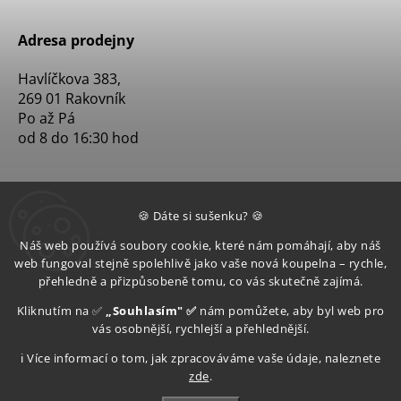
Adresa prodejny
Havlíčkova 383,
269 01 Rakovník
Po až Pá
od 8 do 16:30 hod
🍪 Dáte si sušenku? 🍪
Náš web používá soubory cookie, které nám pomáhají, aby náš
web fungoval stejně spolehlivě jako vaše nová koupelna – rychle,
přehledně a přizpůsobeně tomu, co vás skutečně zajímá.
Kliknutím na ✅
„Souhlasím" ✅
nám pomůžete, aby byl web pro
vás osobnější, rychlejší a přehlednější.
ℹ️ Více informací o tom, jak zpracováváme vaše údaje, naleznete
zde
.