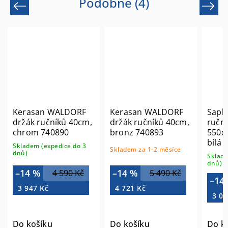
Podobné (4)
Previous
Next
Kerasan WALDORF
Kerasan WALDORF
Saph
držák ručníků 40cm,
držák ručníků 40cm,
ruční
chrom 740890
bronz 740893
550x
bílá 
Skladem (expedice do 3
Skladem za 1-2 měsíce
dnů)
Sklade
dnů)
–14 %
–14 %
4 590 Kč
5 490 Kč
–14
3 947 Kč
4 721 Kč
3 00
Do košíku
Do košíku
Do k