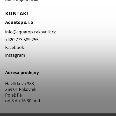
KONTAKT
Aquatop s.r.o
info
@
aquatop-rakovnik.cz
+420 773 589 255
Facebook
Instagram
Adresa prodejny
Havlíčkova 383,
269 01 Rakovník
Po až Pá
od 8 do 16:30 hod