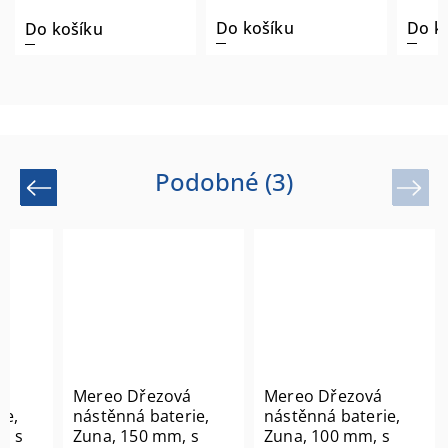
Do k
Do košíku
Do košíku
Podobné (3)
Previous
Next
á
Mereo Dřezová
Mereo Dřezová
ie,
nástěnná baterie,
nástěnná baterie,
, s
Zuna, 150 mm, s
Zuna, 100 mm, s