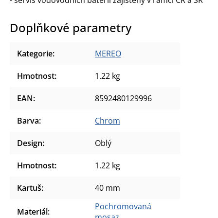
Doplňkové parametry
Kategorie
:
MEREO
Hmotnost
:
1.22 kg
EAN
:
8592480129996
Barva
:
Chrom
Design
:
Oblý
Hmotnost
:
1.22 kg
Kartuš
:
40 mm
Pochromovaná
Materiál
:
mosaz