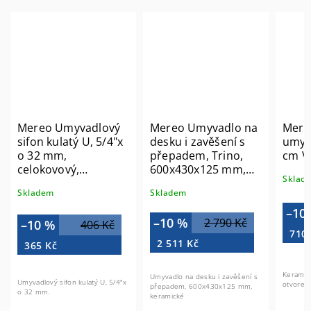
Mereo Umyvadlový
Mereo Umyvadlo na
Mere
sifon kulatý U, 5/4"x
desku i zavěšení s
umyv
o 32 mm,
přepadem, Trino,
cm V
celokovový,
600x430x125 mm,
Sklad
chromovaný CH14
keramické - pro
Skladem
Skladem
zaslání na paletě
UC604212
–10
–10 %
2 790 Kč
–10 %
406 Kč
710
2 511 Kč
365 Kč
Keramic
Umyvadlo na desku i zavěšení s
Umyvadlový sifon kulatý U, 5/4"x
otvorem
přepadem, 600x430x125 mm,
o 32 mm.
keramické