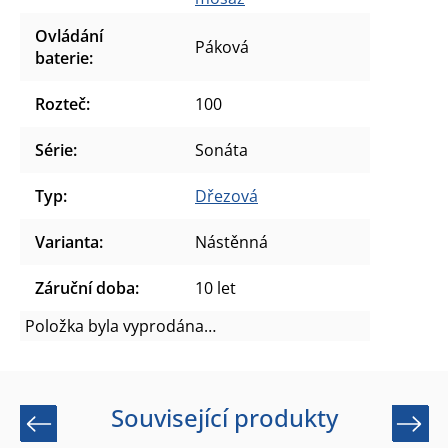
Ovládání
Páková
baterie
:
Rozteč
:
100
Série
:
Sonáta
Typ
:
Dřezová
Varianta
:
Nástěnná
Záruční doba
:
10 let
Položka byla vyprodána…
Související produkty
Previous
Next