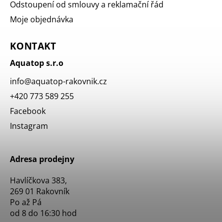
Odstoupení od smlouvy a reklamační řád
Moje objednávka
KONTAKT
Aquatop s.r.o
info
@
aquatop-rakovnik.cz
+420 773 589 255
Facebook
Instagram
Adresa prodejny
Havlíčkova 383,
269 01 Rakovník
Po až Pá
od 8 do 16:30 hod