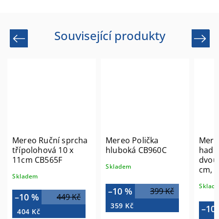
Související produkty
Previous
Next
Mereo Ruční sprcha
Mereo Polička
Mere
třípolohová 10 x
hluboká CB960C
hadi
11cm CB565F
dvou
Skladem
cm, 
Skladem
zabra
Sklad
překr
–10 %
399 Kč
–10 %
449 Kč
CB11
359 Kč
–10
404 Kč