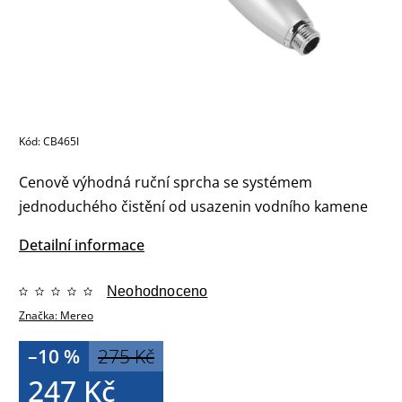
Kód:
CB465I
Cenově výhodná ruční sprcha se systémem
jednoduchého čistění od usazenin vodního kamene
Detailní informace
Neohodnoceno
Značka:
Mereo
–10 %
275 Kč
247 Kč