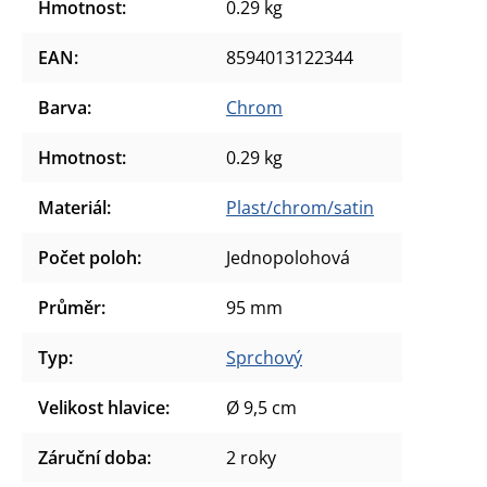
Hmotnost
:
0.29 kg
EAN
:
8594013122344
Barva
:
Chrom
Hmotnost
:
0.29 kg
Materiál
:
Plast/chrom/satin
Počet poloh
:
Jednopolohová
Průměr
:
95 mm
Typ
:
Sprchový
Velikost hlavice
:
Ø 9,5 cm
Záruční doba
:
2 roky