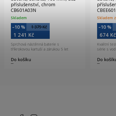
příslušenství, chrom
přísluše
CB601A03N
CBEE60
Skladem
Skladem z
–10 %
–10 %
1 379 Kč
1 241 Kč
674 K
Sprchová nástěnná baterie s
Kvalitní te
tříkrokovou kartuší a zárukou 5 let
série s vo
Do košíku
Do košík