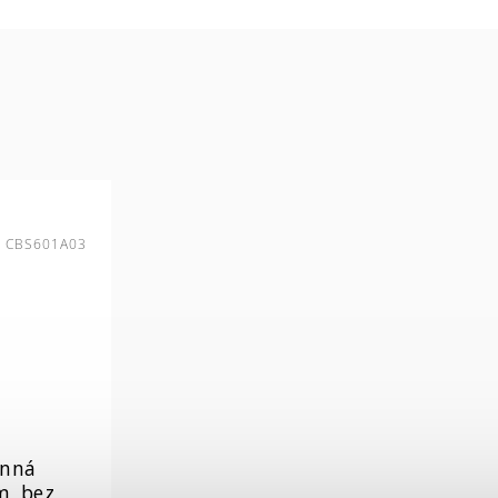
:
CBS601A03
ěnná
m, bez