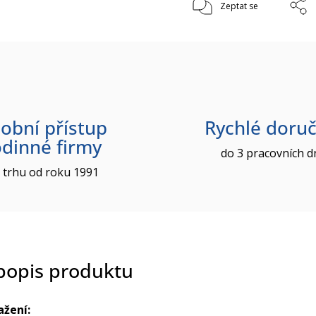
Zeptat se
obní přístup
Rychlé doruč
odinné firmy
do 3 pracovních d
 trhu od roku 1991
 popis produktu
ažení: