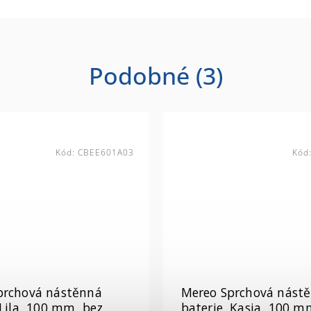
Podobné (3)
Kód:
CBEE601A03
Kód
prchová nástěnná
Mereo Sprchová nást
 Lila, 100 mm, bez
baterie, Kasia, 100 m