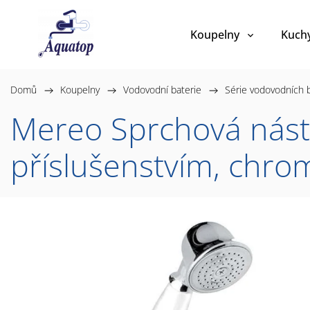
Koupelny
Kuch
Domů
/
Koupelny
/
Vodovodní baterie
/
Série vodovodních b
Mereo Sprchová nástě
příslušenstvím, chr