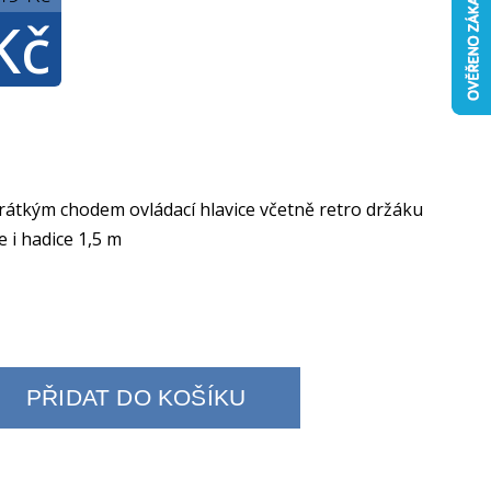
Kč
krátkým chodem ovládací hlavice včetně retro držáku
e i hadice 1,5 m
PŘIDAT DO KOŠÍKU