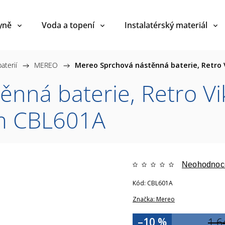
yně
Voda a topení
Instalatérský materiál
aterií
/
MEREO
/
Mereo Sprchová nástěnná baterie, Retro V
nná baterie, Retro Vi
om CBL601A
Neohodnoc
Kód:
CBL601A
Značka:
Mereo
–10 %
1 6