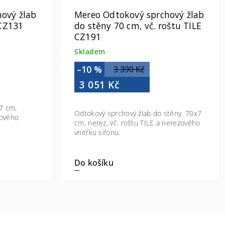
ový žlab
Mereo Odtokový sprchový žlab
 CZ131
do stěny 70 cm, vč. roštu TILE
CZ191
Skladem
–10 %
3 390 Kč
3 051 Kč
7 cm,
Odtokový sprchový žlab do stěny, 70x7
zového
cm, nerez, vč. roštu TILE a nerezového
vnitřku sifonu.
Do košíku