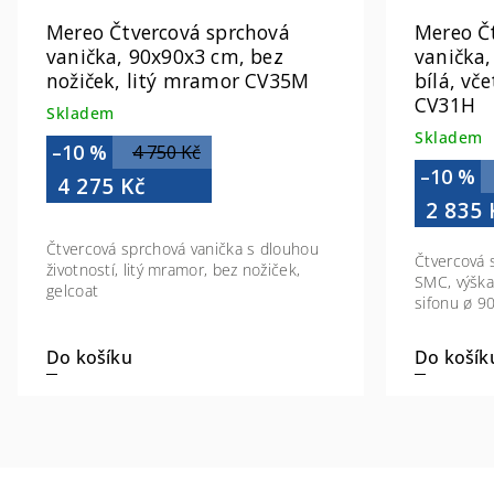
Mereo Čtvercová sprchová
Mereo Č
vanička, 90x90x3 cm, bez
vanička
nožiček, litý mramor CV35M
bílá, vč
CV31H
Skladem
Skladem
–10 %
4 750 Kč
–10 %
4 275 Kč
2 835 
Čtvercová sprchová vanička s dlouhou
Čtvercová 
životností, litý mramor, bez nožiček,
SMC, výška
gelcoat
sifonu ø 
Do košíku
Do košík