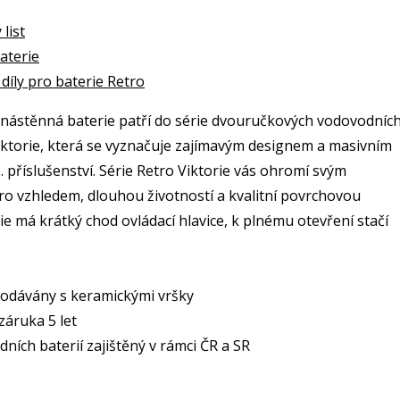
list
aterie
díly pro baterie Retro
nástěnná baterie patří do série dvouručkových vodovodníc
Viktorie, která se vyznačuje zajímavým designem a masivním
 příslušenství. Série Retro Viktorie vás ohromí svým
ro vzhledem, dlouhou životností a kvalitní povrchovou
e má krátký chod ovládací hlavice, k plnému otevření stačí
 dodávány s keramickými vršky
záruka 5 let
dních baterií zajištěný v rámci ČR a SR