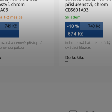
nství, chrom
příslušenství, chrom
1A03
CBS601A03
a 1-2 měsíce
Skladem
–10 %
749 Kč
749 Kč
č
674 Kč
stovaná a cenově přístupná
Kohoutková baterie s krátk
dorovnou pákou
ovládací hlavice.
u
Do košíku