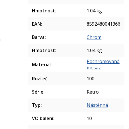
Hmotnost
:
1.04 kg
EAN
:
8592480041366
Barva
:
Chrom
h
Hmotnost
:
1.04 kg
Pochromovaná
Materiál
:
mosaz
Rozteč
:
100
Série
:
Retro
Typ
:
Nástěnná
VO balení
:
10