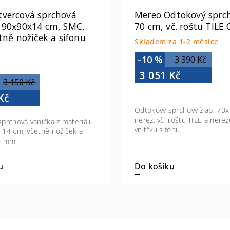
tvercová sprchová
Mereo Odtokový sprch
, 90x90x14 cm, SMC,
70 cm, vč. roštu TILE
etně nožiček a sifonu
Skladem za 1-2 měsíce
–10 %
3 390 Kč
3 051 Kč
3 150 Kč
Kč
Odtokový sprchový žlab, 70x
nerez, vč. roštu TILE a nere
sprchová vanička z materiálu
vnitřku sifonu.
 14 cm, včetně nožiček a
90 mm
Do košíku
u