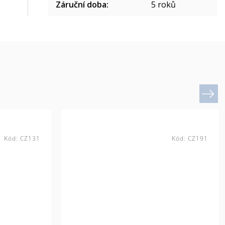
Záruční doba
:
5 roků
Next
Kód:
CZ131
Kód:
CZ191