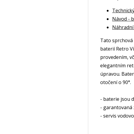
Technický 
Návod - b
Náhradní 
Tato sprchová 
baterií Retro 
provedením, vč.
elegantním ret
úpravou. Bateri
otočení o 90°.
- baterie jsou
- garantovaná 
- servis vodovo