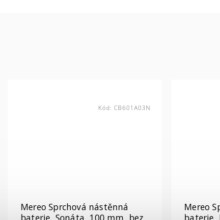
Kód:
CB601A03N
Mereo Sprchová nástěnná
Mereo S
baterie, Sonáta, 100 mm, bez
baterie,