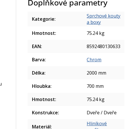
Doplňkové parametry
Sprchové kouty
Kategorie
:
a boxy
Hmotnost
:
75.24 kg
EAN
:
8592480130633
Barva
:
Chrom
Délka
:
2000 mm
u
Hloubka
:
700 mm
Hmotnost
:
75.24 kg
Konstrukce
:
Dveře / Dveře
Hliníkové
Materiál
: