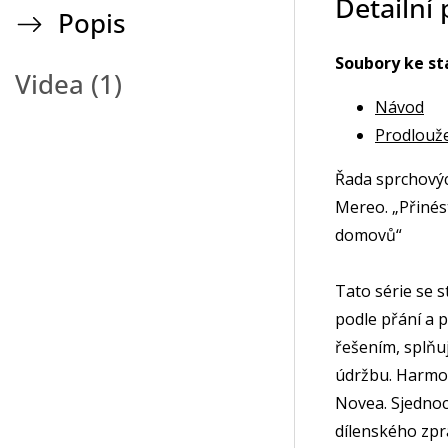
Detailní
Popis
Soubory ke st
Videa (1)
Návod
Prodlouž
Řada sprchovýc
Mereo. „Přinés
domovů“
Tato série se 
podle přání a 
řešením, splňu
údržbu. Harmon
Novea. Sjednoc
dílenského zpra