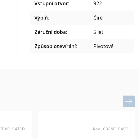
Vstupní otvor
:
922
Výplň
:
Čiré
Záruční doba
:
5 let
Způsob otevírání
:
Pivotové
Next
CB60104TSD
Kód:
CBE60104SD