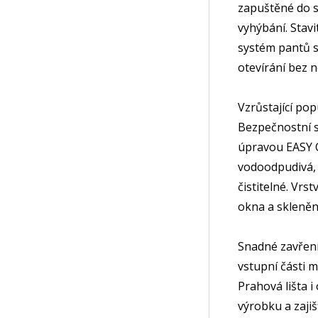
zapuštěné do s
vyhýbání. Stavi
systém pantů s
otevírání bez 
Vzrůstající pop
Bezpečnostní s
úpravou EASY C
vodoodpudivá, 
čistitelné. Vrs
okna a skleně
Snadné zavření 
vstupní části 
Prahová lišta i
výrobku a zajiš