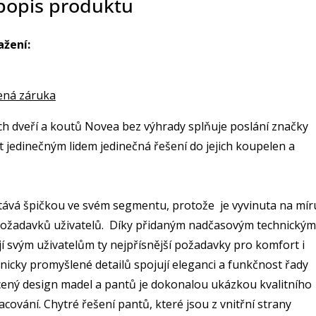
 popis produktu
ažení:
ená záruka
h dveří a koutů Novea bez výhrady splňuje poslání značky
t jedinečným lidem jedinečná řešení do jejich koupelen a
stává špičkou ve svém segmentu, protože je vyvinuta na mír
požadavků uživatelů. Díky přidaným nadčasovým technickým
jí svým uživatelům ty nejpřísnější požadavky pro komfort i
icky promyšlené detailů spojují eleganci a funkčnost řady
ený design madel a pantů je dokonalou ukázkou kvalitního
cování. Chytré řešení pantů, které jsou z vnitřní strany