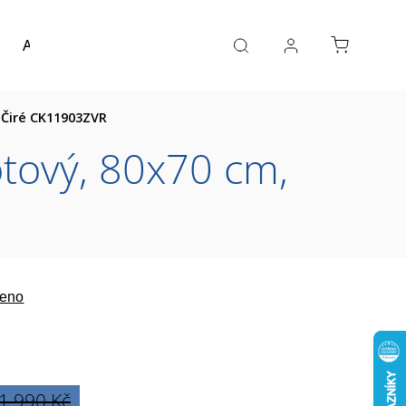
Akce a výprodej
Návrh koupelny
Reference
 Čiré CK11903ZVR
otový, 80x70 cm,
eno
1 990 Kč