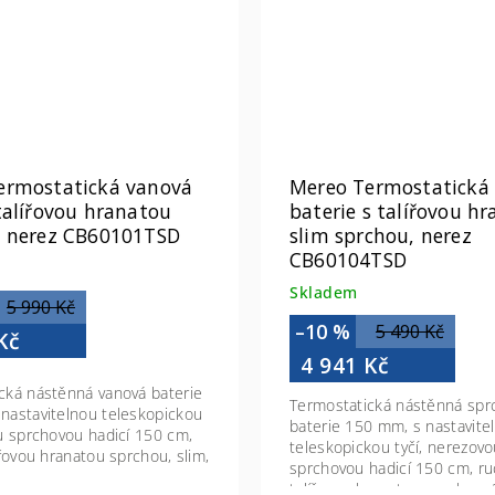
ermostatická vanová
Mereo Termostatická
talířovou hranatou
baterie s talířovou hranatou
, nerez CB60101TSD
slim sprchou, nerez
CB60104TSD
Skladem
5 990 Kč
–10 %
5 490 Kč
Kč
4 941 Kč
cká nástěnná vanová baterie
Termostatická nástěnná spr
nastavitelnou teleskopickou
baterie 150 mm, s nastavite
ou sprchovou hadicí 150 cm,
teleskopickou tyčí, nerezov
ířovou hranatou sprchou, slim,
sprchovou hadicí 150 cm, ru
m, nerez
talířovou hranatou sprchou,