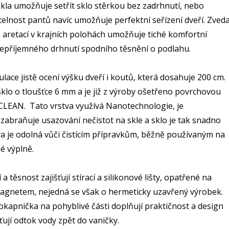
kla umožňuje setřít sklo stěrkou bez zadrhnutí, nebo
telnost pantů navíc umožňuje perfektní seřízení dveří. Zveda
 aretací v krajních polohách umožňuje tiché komfortní
nepříjemného drhnutí spodního těsnění o podlahu.
ulace jistě ocení výšku dveří i koutů, která dosahuje 200 cm.
klo o tloušťce 6 mm a je již z výroby ošetřeno povrchovou
LEAN. Tato vrstva využívá Nanotechnologie, je
zabraňuje usazování nečistot na skle a sklo je tak snadno
tva je odolná vůči čistícím přípravkům, běžně používaným na
né výplně.
a těsnost zajišťují stírací a silikonové lišty, opatřené na
magnetem, nejedná se však o hermeticky uzavřený výrobek.
 okapnička na pohyblivé části doplňují praktičnost a design
ťují odtok vody zpět do vaničky.