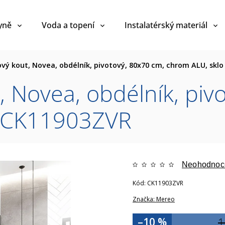
yně
Voda a topení
Instalatérský materiál
vý kout, Novea, obdélník, pivotový, 80x70 cm, chrom ALU, sklo
 Novea, obdélník, piv
é CK11903ZVR
Neohodnoc
Kód:
CK11903ZVR
Značka:
Mereo
–10 %
1