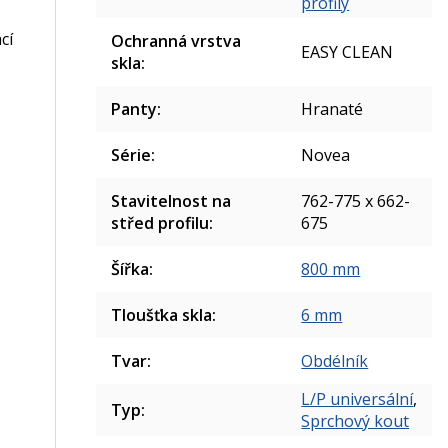
profily
cí
Ochranná vrstva
EASY CLEAN
skla
:
Panty
:
Hranaté
Série
:
Novea
Stavitelnost na
762-775 x 662-
střed profilu
:
675
Šířka
:
800 mm
Tloušťka skla
:
6 mm
Tvar
:
Obdélník
L/P universální
,
Typ
:
Sprchový kout