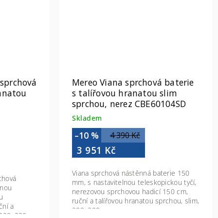
 sprchová
Mereo Viana sprchová baterie
s talířovou hranatou slim
sprchou, nerez CBE60104SD
Skladem
–10 %
4 390 Kč
3 951 Kč
Viana sprchová nástěnná baterie 150
chová
mm, s nastavitelnou teleskopickou tyčí,
lnou
nerezovou sprchovou hadicí 150 cm,
ou
ruční a talířovou hranatou sprchou, slim,
ční a
200x200 mm, nerez
 220x220