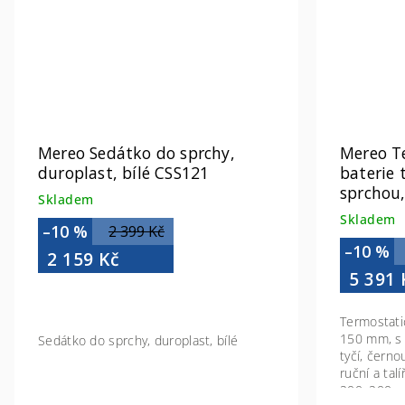
Mereo Sedátko do sprchy,
Mereo T
duroplast, bílé CSS121
baterie 
sprchou
Skladem
Skladem
–10 %
2 399 Kč
–10 %
2 159 Kč
5 391 
Termostati
150 mm, s 
Sedátko do sprchy, duroplast, bílé
tyčí, čern
ruční a tal
200x200 m