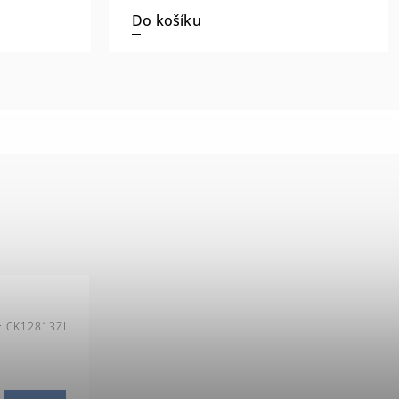
Do košíku
:
CK12813ZL