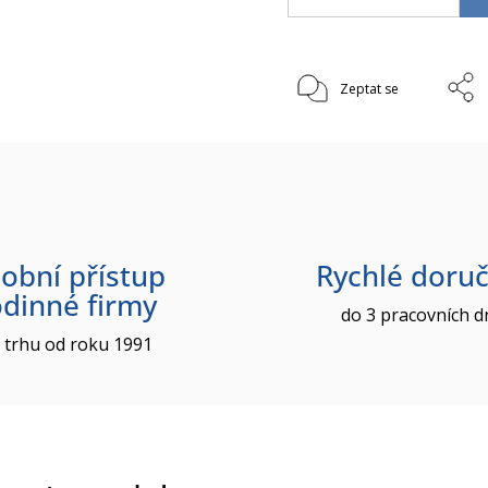
Zeptat se
obní přístup
Rychlé doruč
odinné firmy
do 3 pracovních d
 trhu od roku 1991