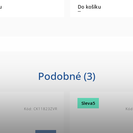
mm, nerez
Do košíku
u
Podobné (3)
Sleva5
Kód:
CK11823ZVR
Kód