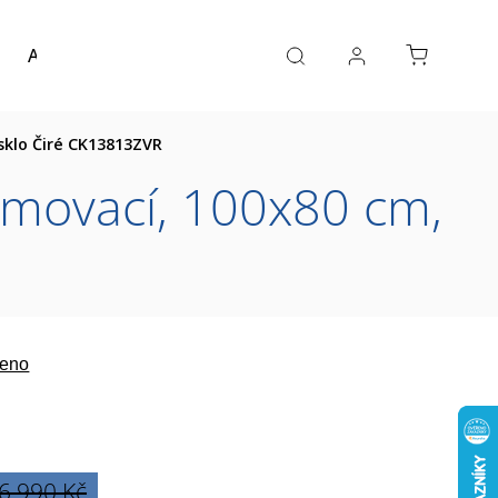
Akce a výprodej
Návrh koupelny
Reference
sklo Čiré CK13813ZVR
amovací, 100x80 cm,
eno
6 990 Kč