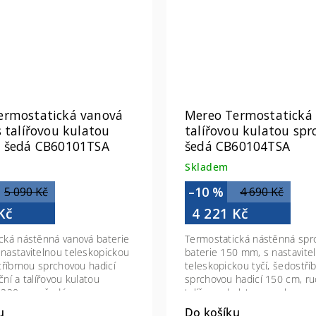
ermostatická vanová
Mereo Termostatická 
s talířovou kulatou
talířovou kulatou spr
, šedá CB60101TSA
šedá CB60104TSA
Skladem
–10 %
5 090 Kč
4 690 Kč
Kč
4 221 Kč
cká nástěnná vanová baterie
Termostatická nástěnná spr
nastavitelnou teleskopickou
baterie 150 mm, s nastavite
stříbrnou sprchovou hadicí
teleskopickou tyčí, šedostří
ní a talířovou kulatou
sprchovou hadicí 150 cm, ru
o 220 mm, šedá
talířovou kulatou sprchou, 
bílá/chrom
u
Do košíku