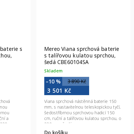
baterie s
Mereo Viana sprchová baterie
chou,
s talířovou kulatou sprchou,
šedá CBE60104SA
Skladem
–10 %
3 890 Kč
3 501 Kč
chová
Viana sprchová nástěnná baterie 150
lnou
mm, s nastavitelnou teleskopickou tyčí,
brnou
šedostříbrnou sprchovou hadicí 150
ční a
cm, ruční a talířovou kulatou sprchou, o
o 220 mm,
220 mm, šedá
Do košíku