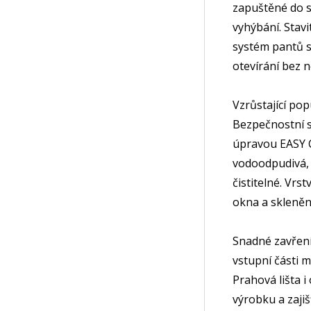
zapuštěné do s
vyhýbání. Stavi
systém pantů s
otevírání bez 
Vzrůstající pop
Bezpečnostní s
úpravou EASY C
vodoodpudivá, 
čistitelné. Vrs
okna a skleně
Snadné zavření 
vstupní části 
Prahová lišta i
výrobku a zajiš