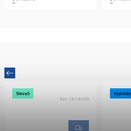
Previous
Sleva5
Výprode
Kód:
CK11833ZL