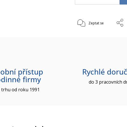
Zeptat se
obní přístup
Rychlé doruč
odinné firmy
do 3 pracovních d
 trhu od roku 1991