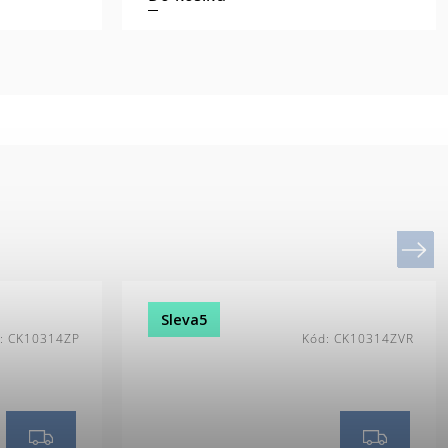
Next
Sleva5
:
CK10314ZP
Kód:
CK10314ZVR