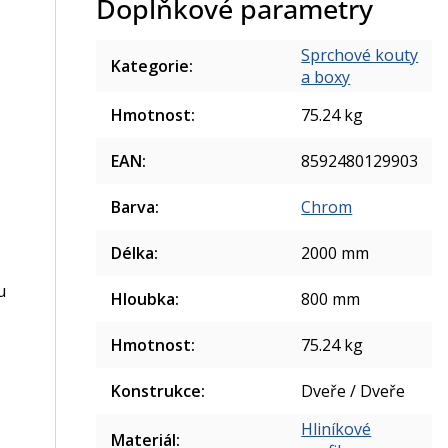
Doplňkové parametry
Sprchové kouty
Kategorie
:
a boxy
Hmotnost
:
75.24 kg
EAN
:
8592480129903
Barva
:
Chrom
Délka
:
2000 mm
u
Hloubka
:
800 mm
Hmotnost
:
75.24 kg
Konstrukce
:
Dveře / Dveře
Hliníkové
Materiál
: