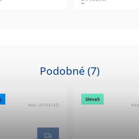
Podobné (7)
j
Sleva5
Kód:
CK10314ZL
Kód