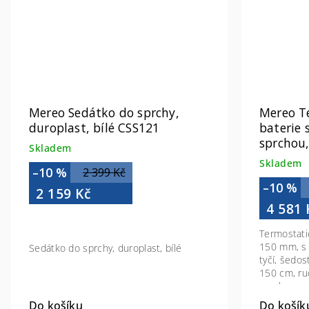
Mereo Sedátko do sprchy,
Mereo T
duroplast, bílé CSS121
baterie 
sprchou
Skladem
Skladem
–10 %
2 399 Kč
–10 %
2 159 Kč
4 581 
Termostati
150 mm, s 
Sedátko do sprchy, duroplast, bílé
tyčí, šedo
150 cm, ruč
sprchou, 
Do košík
Do košíku