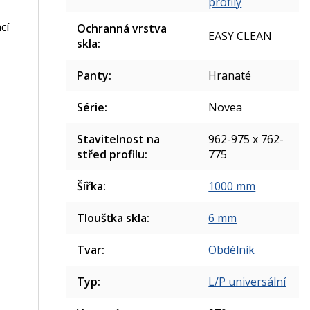
profily
cí
Ochranná vrstva
EASY CLEAN
skla
:
Panty
:
Hranaté
Série
:
Novea
Stavitelnost na
962-975 x 762-
střed profilu
:
775
Šířka
:
1000 mm
Tloušťka skla
:
6 mm
Tvar
:
Obdélník
Typ
:
L/P universální