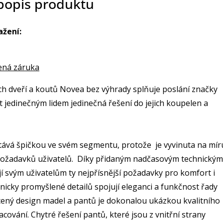
 popis produktu
ažení:
ená záruka
h dveří a koutů Novea bez výhrady splňuje poslání značky
t jedinečným lidem jedinečná řešení do jejich koupelen a
stává špičkou ve svém segmentu, protože je vyvinuta na mír
požadavků uživatelů. Díky přidaným nadčasovým technickým
jí svým uživatelům ty nejpřísnější požadavky pro komfort i
icky promyšlené detailů spojují eleganci a funkčnost řady
ený design madel a pantů je dokonalou ukázkou kvalitního
cování. Chytré řešení pantů, které jsou z vnitřní strany