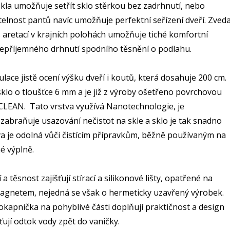
kla umožňuje setřít sklo stěrkou bez zadrhnutí, nebo
telnost pantů navíc umožňuje perfektní seřízení dveří. Zveda
 aretací v krajních polohách umožňuje tiché komfortní
nepříjemného drhnutí spodního těsnění o podlahu.
ulace jistě ocení výšku dveří i koutů, která dosahuje 200 cm.
klo o tloušťce 6 mm a je již z výroby ošetřeno povrchovou
LEAN. Tato vrstva využívá Nanotechnologie, je
zabraňuje usazování nečistot na skle a sklo je tak snadno
tva je odolná vůči čistícím přípravkům, běžně používaným na
né výplně.
a těsnost zajišťují stírací a silikonové lišty, opatřené na
magnetem, nejedná se však o hermeticky uzavřený výrobek.
 okapnička na pohyblivé části doplňují praktičnost a design
ťují odtok vody zpět do vaničky.