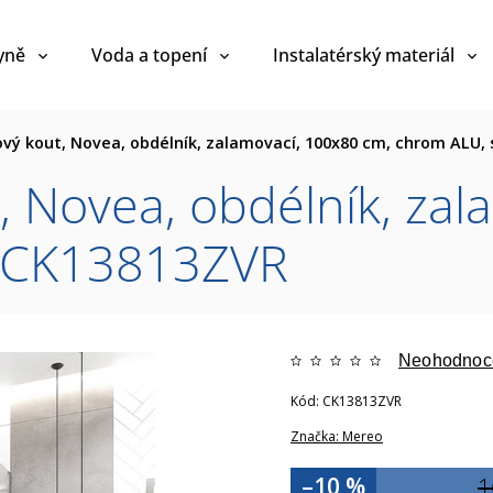
yně
Voda a topení
Instalatérský materiál
vý kout, Novea, obdélník, zalamovací, 100x80 cm, chrom ALU, 
 Novea, obdélník, zal
é CK13813ZVR
Neohodnoc
Kód:
CK13813ZVR
Značka:
Mereo
–10 %
1