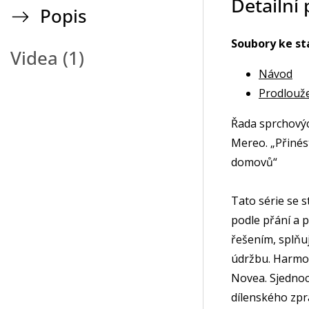
Detailní
Popis
Soubory ke st
Videa (1)
Návod
Prodlouž
Řada sprchovýc
Mereo. „Přinés
domovů“
Tato série se 
podle přání a 
řešením, splňu
údržbu. Harmon
Novea. Sjednoc
dílenského zpra