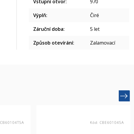
Vstupní otvor
:
970
Výplň
:
Čiré
Záruční doba
:
5 let
Způsob otevírání
:
Zalamovací
Next
CB60104TSA
Kód:
CBE60104SA